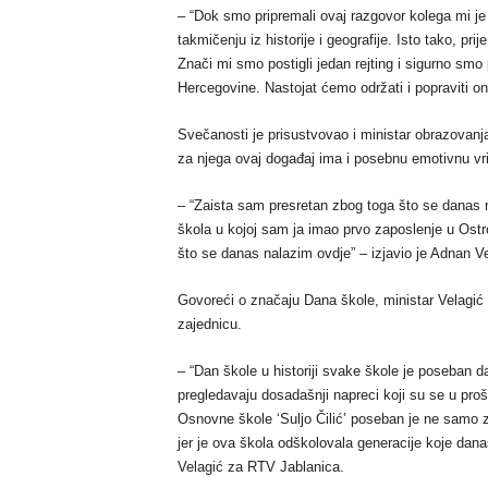
– “Dok smo pripremali ovaj razgovor kolega mi je
takmičenju iz historije i geografije. Isto tako, pr
Znači mi smo postigli jedan rejting i sigurno sm
Hercegovine. Nastojat ćemo održati i popraviti on
Svečanosti je prisustvovao i ministar obrazovanja
za njega ovaj događaj ima i posebnu emotivnu vri
– “Zaista sam presretan zbog toga što se danas 
škola u kojoj sam ja imao prvo zaposlenje u Ostr
što se danas nalazim ovdje” – izjavio je Adnan V
Govoreći o značaju Dana škole, ministar Velagić 
zajednicu.
– “Dan škole u historiji svake škole je poseban 
pregledavaju dosadašnji napreci koji su se u pro
Osnovne škole ‘Suljo Čilić’ poseban je ne samo z
jer je ova škola odškolovala generacije koje da
Velagić za RTV Jablanica.