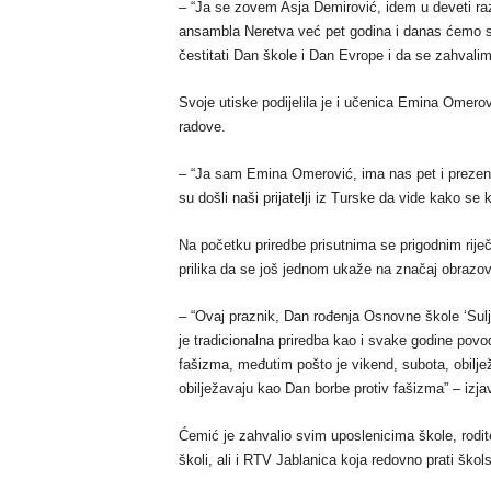
– “Ja se zovem Asja Demirović, idem u deveti raz
ansambla Neretva već pet godina i danas ćemo se 
čestitati Dan škole i Dan Evrope i da se zahvali
Svoje utiske podijelila je i učenica Emina Omerov
radove.
– “Ja sam Emina Omerović, ima nas pet i prezentu
su došli naši prijatelji iz Turske da vide kako s
Na početku priredbe prisutnima se prigodnim rije
prilika da se još jednom ukaže na značaj obrazova
– “Ovaj praznik, Dan rođenja Osnovne škole ‘Sul
je tradicionalna priredba kao i svake godine povo
fašizma, međutim pošto je vikend, subota, obilje
obilježavaju kao Dan borbe protiv fašizma” – izja
Ćemić je zahvalio svim uposlenicima škole, rodite
školi, ali i RTV Jablanica koja redovno prati škol