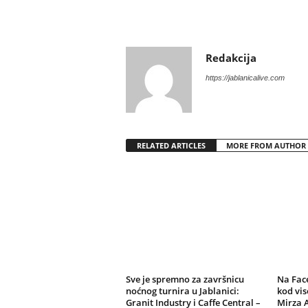
Redakcija
https://jablanicalive.com
RELATED ARTICLES
MORE FROM AUTHOR
Sve je spremno za završnicu
Na Fac
noćnog turnira u Jablanici:
kod vis
Granit Industry i Caffe Central –
Mirza 