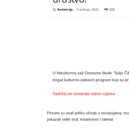
By
Redakcija
-
9 svibnja, 2026
608
U fiskulturnoj sali Osnovne škole “Suljo Či
bogat kulturno-zabavni program koji su pr
Sadržaj se nastavlja nakon oglasa
Prisutni su imali priliku uživati u recitacijama, 
pokazali veliki trud, kreativnost i talenat.