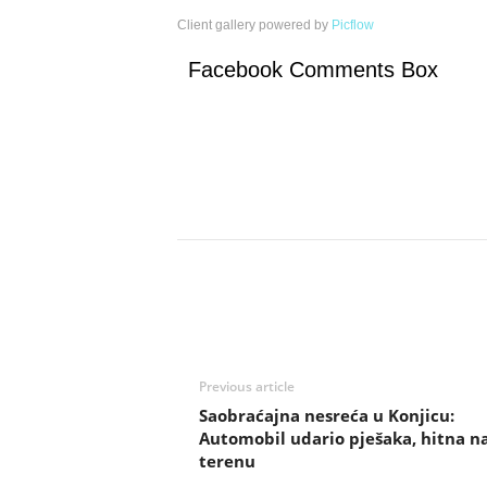
Client gallery powered by
Picflow
Facebook Comments Box
Previous article
Saobraćajna nesreća u Konjicu:
Automobil udario pješaka, hitna n
terenu