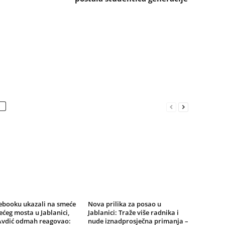
ebooku ukazali na smeće
Nova prilika za posao u
ećeg mosta u Jablanici,
Jablanici: Traže više radnika i
Avdić odmah reagovao:
nude iznadprosječna primanja –