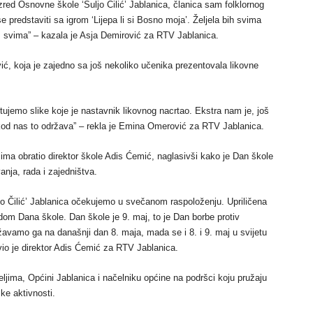
red Osnovne škole ‘Suljo Čilić’ Jablanica, članica sam folklornog
predstaviti sa igrom ‘Lijepa li si Bosno moja’. Željela bih svima
m svima” – kazala je Asja Demirović za RTV Jablanica.
ić, koja je zajedno sa još nekoliko učenika prezentovala likovne
jemo slike koje je nastavnik likovnog nacrtao. Ekstra nam je, još
e kod nas to održava” – rekla je Emina Omerović za RTV Jablanica.
čima obratio direktor škole Adis Ćemić, naglasivši kako je Dan škole
nja, rada i zajedništva.
jo Čilić’ Jablanica očekujemo u svečanom raspoloženju. Upriličena
dom Dana škole. Dan škole je 9. maj, to je Dan borbe protiv
žavamo ga na današnji dan 8. maja, mada se i 8. i 9. maj u svijetu
vio je direktor Adis Ćemić za RTV Jablanica.
ljima, Općini Jablanica i načelniku općine na podršci koju pružaju
ske aktivnosti.