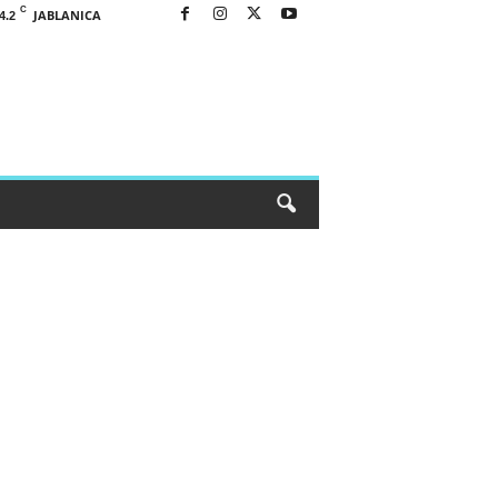
C
JABLANICA
4.2