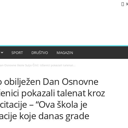
3
SPORT
DRUŠTVO
MAGAZIN
an Osnovne škole Suljo Čilić: Učenici pokazali talenat...
no obilježen Dan Osnovne
čenici pokazali talenat kroz
citacije – “Ova škola je
acije koje danas grade