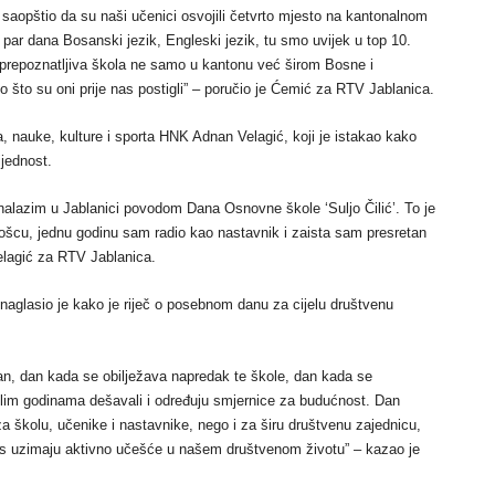
 saopštio da su naši učenici osvojili četvrto mjesto na kantonalnom
ije par dana Bosanski jezik, Engleski jezik, tu smo uvijek u top 10.
o prepoznatljiva škola ne samo u kantonu već širom Bosne i
o što su oni prije nas postigli” – poručio je Ćemić za RTV Jablanica.
, nauke, kulture i sporta HNK Adnan Velagić, koji je istakao kako
jednost.
nalazim u Jablanici povodom Dana Osnovne škole ‘Suljo Čilić’. To je
ošcu, jednu godinu sam radio kao nastavnik i zaista sam presretan
elagić za RTV Jablanica.
naglasio je kako je riječ o posebnom danu za cijelu društvenu
dan, dan kada se obilježava napredak te škole, dan kada se
šlim godinama dešavali i određuju smjernice za budućnost. Dan
a školu, učenike i nastavnike, nego i za širu društvenu zajednicu,
nas uzimaju aktivno učešće u našem društvenom životu” – kazao je