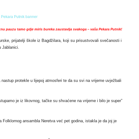
nu pauzu tamo gdje miris bureka zaustavlja svakoga – vaša Pekara Putnik!
ske, prijatelji škole iz Bagdžilara, koji su prisustvovali svečanosti i
u Jablanici.
nastup protekle u lijepoj atmosferi te da su svi na vrijeme uvježbali
stupamo je iz likovnog, tačke su shvaćene na vrijeme i bilo je super”
 Folklornog ansambla Neretva već pet godina, istakla je da joj je