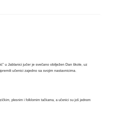
lić” u Jablanici jučer je svečano obilježen Dan škole, uz
ipremili učenici zajedno sa svojim nastavnicima.
muzičkim, plesnim i folklornim tačkama, a učenici su još jednom