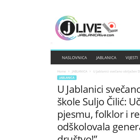
J
A
B
L
A
N
I
NASLOVNICA
JABLANICA
VIJESTI
C
A
Home
JABLANICA
U Jablanici svečano obilježen D
L
JABLANICA
I
U Jablanici sveča
V
E
škole Suljo Čilić: U
pjesmu, folklor i re
odškolovala gener
društvo!”