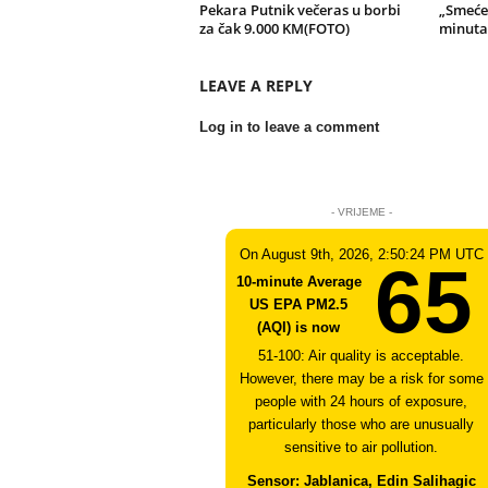
Pekara Putnik večeras u borbi
„Smeće
za čak 9.000 KM(FOTO)
minuta,
LEAVE A REPLY
Log in to leave a comment
- VRIJEME -
On August 9th, 2026, 2:50:24 PM UTC
65
10-minute Average
US EPA PM2.5
(AQI) is now
51-100: Air quality is acceptable.
However, there may be a risk for some
people with 24 hours of exposure,
particularly those who are unusually
sensitive to air pollution.
Sensor: Jablanica, Edin Salihagic