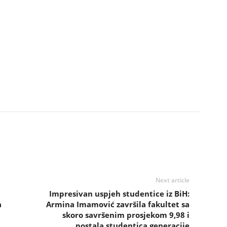
Next article
Impresivan uspjeh studentice iz BiH:
a
Armina Imamović završila fakultet sa
skoro savršenim prosjekom 9,98 i
postala studentica generacije