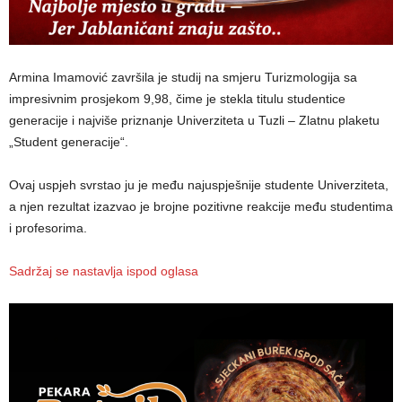
Armina Imamović završila je studij na smjeru Turizmologija sa
impresivnim prosjekom 9,98, čime je stekla titulu studentice
generacije i najviše priznanje Univerziteta u Tuzli – Zlatnu plaketu
„Student generacije“.
Ovaj uspjeh svrstao ju je među najuspješnije studente Univerziteta,
a njen rezultat izazvao je brojne pozitivne reakcije među studentima
i profesorima.
Sadržaj se nastavlja ispod oglasa