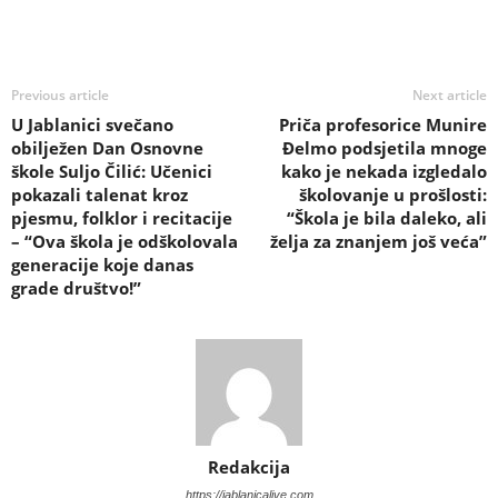
Previous article
Next article
U Jablanici svečano
Priča profesorice Munire
obilježen Dan Osnovne
Đelmo podsjetila mnoge
škole Suljo Čilić: Učenici
kako je nekada izgledalo
pokazali talenat kroz
školovanje u prošlosti:
pjesmu, folklor i recitacije
“Škola je bila daleko, ali
– “Ova škola je odškolovala
želja za znanjem još veća”
generacije koje danas
grade društvo!”
Redakcija
https://jablanicalive.com