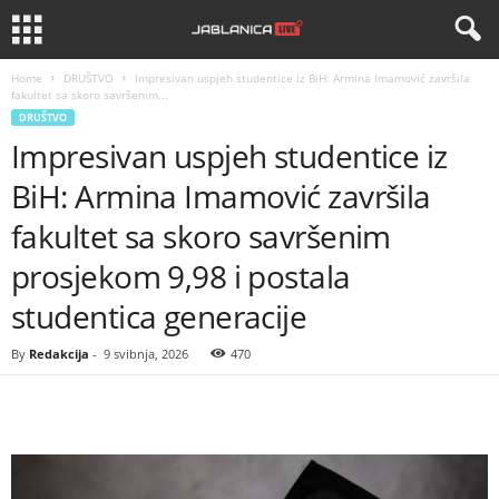
Home
DRUŠTVO
Impresivan uspjeh studentice iz BiH: Armina Imamović završila
fakultet sa skoro savršenim...
DRUŠTVO
Impresivan uspjeh studentice iz
BiH: Armina Imamović završila
fakultet sa skoro savršenim
prosjekom 9,98 i postala
studentica generacije
By
Redakcija
-
9 svibnja, 2026
470