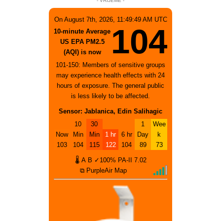
- VRIJEME -
On August 7th, 2026, 11:49:49 AM UTC
104
10-minute Average
US EPA PM2.5
(AQI) is now
101-150: Members of sensitive groups
may experience health effects with 24
hours of exposure. The general public
is less likely to be affected.
Sensor: Jablanica, Edin Salihagic
10
30
1
Wee
Now
Min
Min
1 hr
6 hr
Day
k
103
104
115
122
104
89
73
🌡
A
B
✓100%
PA-II
7.02
⧉ PurpleAir Map