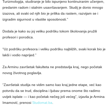
Turizmologija, studiranje je bilo ispunjeno kontinuiranim učenjem,
predanim radom i stalnim usavršavanjem. Studij je donio mnogo
izazova, ali svaki od njih bio je prilika da rastem, razvijam se i
izgradim sigurnost u vlastite sposobnosti.”
Dodala je kako su joj veliku podršku tokom školovanja pružili
profesori i porodica.
“Uz podršku profesora i veliku podršku najbližih, svaki korak bio je
lakši i vodio naprijed.”
Za Arminu završetak fakulteta ne predstavlja kraj, nego početak
novog životnog poglavlja.
“Završetak studija ne vidim samo kao kraj jedne etape, već kao
potvrdu da se trud, disciplina i ljubav prema onome što radimo
uvijek isplate — i kao početak nečeg još većeg”, izjavila je Armina
Imamović, prenosi
Studomat.ba
.