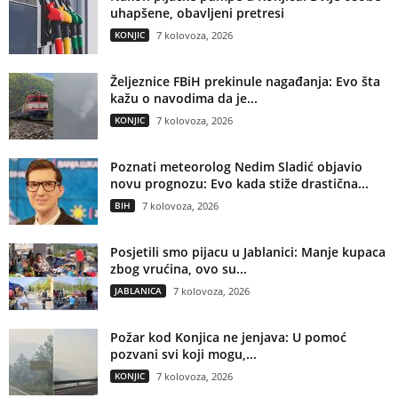
uhapšene, obavljeni pretresi
KONJIC
7 kolovoza, 2026
Željeznice FBiH prekinule nagađanja: Evo šta
kažu o navodima da je...
KONJIC
7 kolovoza, 2026
Poznati meteorolog Nedim Sladić objavio
novu prognozu: Evo kada stiže drastična...
BIH
7 kolovoza, 2026
Posjetili smo pijacu u Jablanici: Manje kupaca
zbog vrućina, ovo su...
JABLANICA
7 kolovoza, 2026
Požar kod Konjica ne jenjava: U pomoć
pozvani svi koji mogu,...
KONJIC
7 kolovoza, 2026