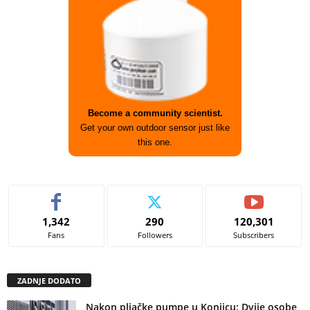
Become a community scientist.
Get your own outdoor sensor just like
this one.
1,342
290
120,301
Fans
Followers
Subscribers
ZADNJE DODATO
Nakon pljačke pumpe u Konjicu: Dvije osobe