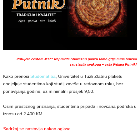
Putujete cestom M17? Napravite obaveznu pauzu tamo gdje miris bureka
zaustavlja svakoga – vaša Pekara Putnik!
Kako prenosi
Studomat.ba
, Univerzitet u Tuzli Zlatnu plaketu
dodjeljuje studentima koji studij završe u redovnom roku, bez
ponavljanja godine, uz minimalni prosjek 9,50.
Osim prestižnog priznanja, studentima pripada i novčana podrška u
iznosu od 2.400 KM.
Sadržaj se nastavlja nakon oglasa