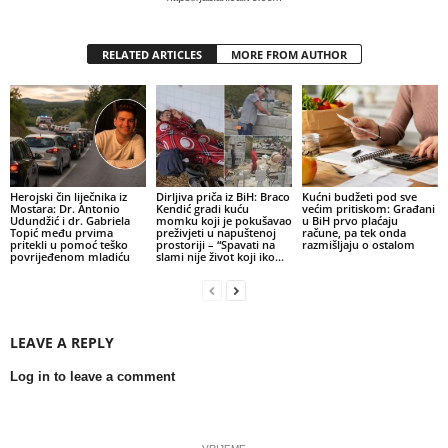
RELATED ARTICLES
MORE FROM AUTHOR
Herojski čin liječnika iz
Dirljiva priča iz BiH: Braco
Kućni budžeti pod sve
Mostara: Dr. Antonio
Kendić gradi kuću
većim pritiskom: Građani
Udundžić i dr. Gabriela
momku koji je pokušavao
u BiH prvo plaćaju
Topić među prvima
preživjeti u napuštenoj
račune, pa tek onda
pritekli u pomoć teško
prostoriji – “Spavati na
razmišljaju o ostalom
povrijeđenom mladiću
slami nije život koji iko...
LEAVE A REPLY
Log in to leave a comment