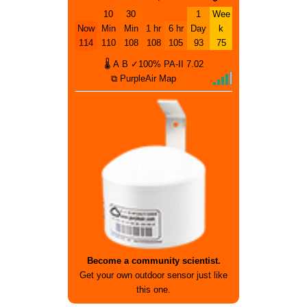
10
30
1
Wee
Now
Min
Min
1 hr
6 hr
Day
k
114
110
108
108
105
93
75
🌡
A
B
✓100%
PA-II
7.02
⧉ PurpleAir Map
Become a community scientist.
Get your own outdoor sensor just like
this one.