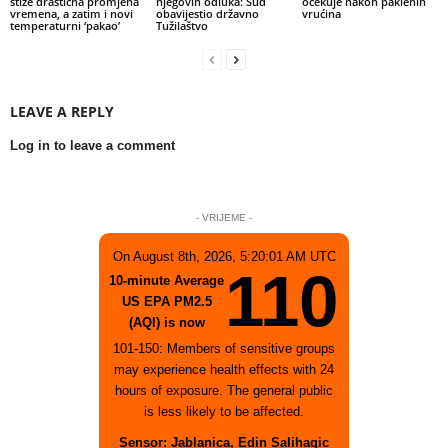
stiže drastična promjena
njegovih odluka: Sud
očekuje nakon paklenih
vremena, a zatim i novi
obavijestio državno
vrućina
temperaturni ‘pakao’
Tužilaštvo
LEAVE A REPLY
Log in to leave a comment
- VRIJEME -
On August 8th, 2026, 5:20:01 AM UTC
110
10-minute Average
US EPA PM2.5
(AQI) is now
101-150: Members of sensitive groups
may experience health effects with 24
hours of exposure. The general public
is less likely to be affected.
Sensor: Jablanica, Edin Salihagic