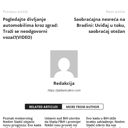
Previous article
Next article
Pogledajte divljanje
Saobraćajna nesreća na
automobilima kroz zgrad:
Bradini: Uviđaj u toku,
Traži se neodgovorni
saobraćaj otežan
vozač!(VIDEO)
Redakcija
https://jablanicalive.com
RELATED ARTICLES
MORE FROM AUTHOR
Poznati meteorolog
Ustavni sud BiH utvrdio
Evo kada u BiH stiže
Nedim Sladić objavio
da Vlada FBiH i premijer
kratko zahlađenje: Nedim
novu prognozu: Evo kada
Nikšić nisu proveli niz
Sladić otkrio šta nas