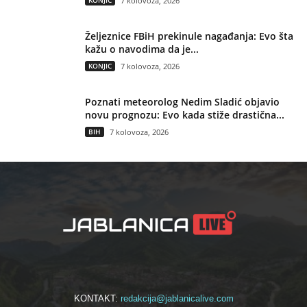
7 kolovoza, 2026
Željeznice FBiH prekinule nagađanja: Evo šta
kažu o navodima da je...
KONJIC
7 kolovoza, 2026
Poznati meteorolog Nedim Sladić objavio
novu prognozu: Evo kada stiže drastična...
BIH
7 kolovoza, 2026
KONTAKT:
redakcija@jablanicalive.com