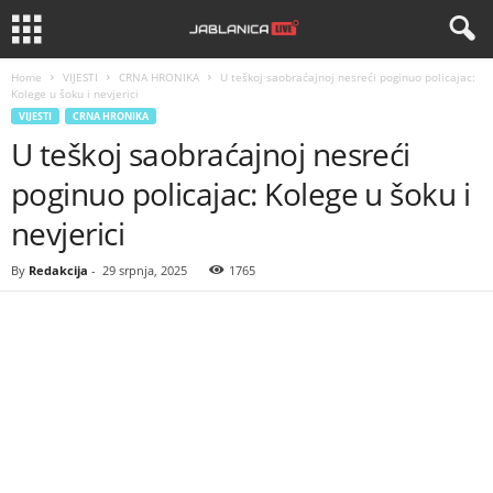
Home
VIJESTI
CRNA HRONIKA
U teškoj saobraćajnoj nesreći poginuo policajac:
Kolege u šoku i nevjerici
VIJESTI
CRNA HRONIKA
U teškoj saobraćajnoj nesreći
poginuo policajac: Kolege u šoku i
nevjerici
By
Redakcija
-
29 srpnja, 2025
1765