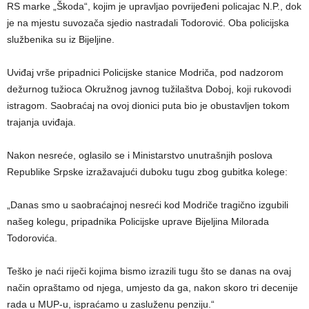
RS marke „Škoda“, kojim je upravljao povrijeđeni policajac N.P., dok
je na mjestu suvozača sjedio nastradali Todorović. Oba policijska
službenika su iz Bijeljine.
Uviđaj vrše pripadnici Policijske stanice Modriča, pod nadzorom
dežurnog tužioca Okružnog javnog tužilaštva Doboj, koji rukovodi
istragom. Saobraćaj na ovoj dionici puta bio je obustavljen tokom
trajanja uviđaja.
Nakon nesreće, oglasilo se i Ministarstvo unutrašnjih poslova
Republike Srpske izražavajući duboku tugu zbog gubitka kolege:
„Danas smo u saobraćajnoj nesreći kod Modriče tragično izgubili
našeg kolegu, pripadnika Policijske uprave Bijeljina Milorada
Todorovića.
Teško je naći riječi kojima bismo izrazili tugu što se danas na ovaj
način opraštamo od njega, umjesto da ga, nakon skoro tri decenije
rada u MUP-u, ispraćamo u zasluženu penziju.“