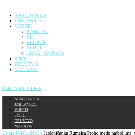
NASLOVNICA
JABLANICA
VIJESTI
KANTON
BIH
REGION
SVIJET
CRNA HRONIKA
SPORT
DRUŠTVO
MAGAZIN
JABLANICA LIVE
NASLOVNICA
JABLANICA
VIJESTI
SPORT
DRUŠTVO
MAGAZIN
Home
JABLANICA
Jablaničanka Rumejsa Proho među najboljima: Os