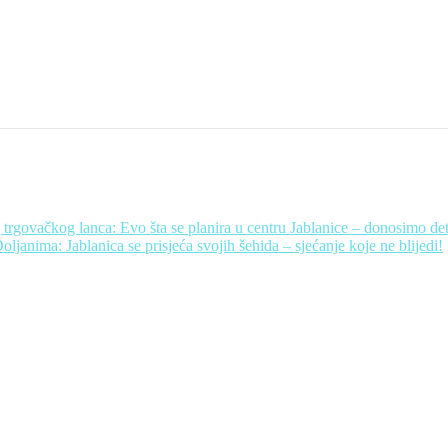
rgovačkog lanca: Evo šta se planira u centru Jablanice – donosimo det
oljanima: Jablanica se prisjeća svojih šehida – sjećanje koje ne blijedi!