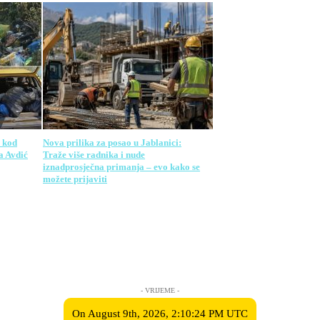
 kod
Nova prilika za posao u Jablanici:
a Avdić
Traže više radnika i nude
iznadprosječna primanja – evo kako se
možete prijaviti
- VRIJEME -
On August 9th, 2026, 2:10:24 PM UTC