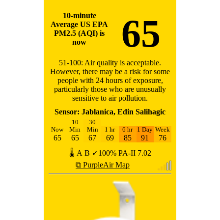
10-minute
65
Average US EPA
PM2.5 (AQI) is
now
51-100: Air quality is acceptable.
However, there may be a risk for some
people with 24 hours of exposure,
particularly those who are unusually
sensitive to air pollution.
Sensor: Jablanica, Edin Salihagic
10
30
Now
Min
Min
1 hr
6 hr
1 Day
Week
65
65
67
69
85
91
76
🌡
A
B
✓100%
PA-II
7.02
⧉ PurpleAir Map