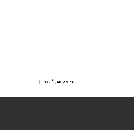
C
JABLANICA
34.2