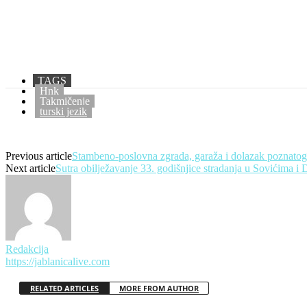
TAGS
Hnk
Takmičenje
turski jezik
Previous article
Stambeno-poslovna zgrada, garaža i dolazak poznatog t
Next article
Sutra obilježavanje 33. godišnjice stradanja u Sovićima i D
Redakcija
https://jablanicalive.com
RELATED ARTICLES
MORE FROM AUTHOR