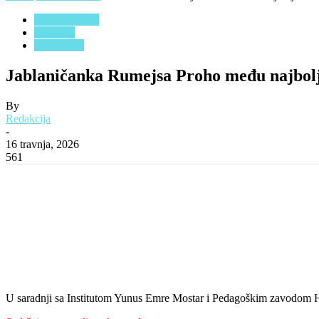
JABLANICA
VIJESTI
KANTON
Jablaničanka Rumejsa Proho među najbolji
By
Redakcija
-
16 travnja, 2026
561
U saradnji sa Institutom Yunus Emre Mostar i Pedagoškim zavodom HN