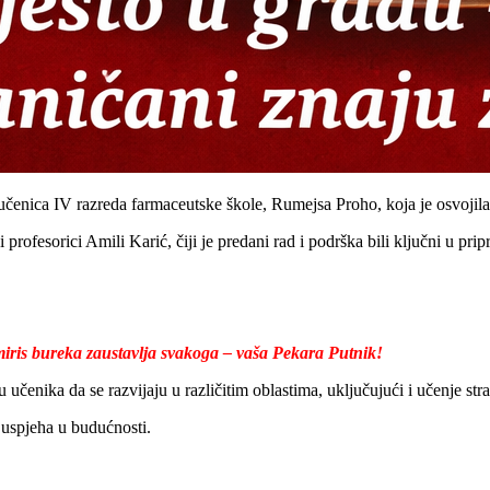
 učenica IV razreda farmaceutske škole, Rumejsa Proho, koja je osvojila
ofesorici Amili Karić, čiji je predani rad i podrška bili ključni u pri
ris bureka zaustavlja svakoga – vaša Pekara Putnik!
 učenika da se razvijaju u različitim oblastima, uključujući i učenje stra
 uspjeha u budućnosti.