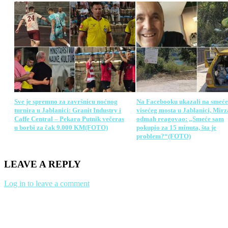
Sve je spremno za završnicu noćnog
Na Facebooku ukazali na smeće
turnira u Jablanici: Granit Industry i
visećeg mosta u Jablanici, Mirz
Caffe Central – Pekara Putnik večeras
odmah reagovao: „Smeće sam
u borbi za čak 9.000 KM(FOTO)
pokupio za 15 minuta, šta je
problem?“(FOTO)
LEAVE A REPLY
Log in to leave a comment