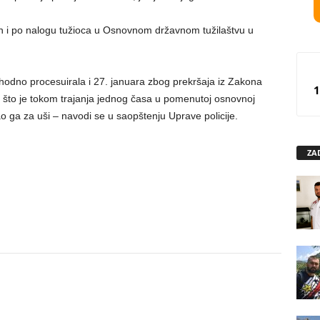
fon i po nalogu tužioca u Osnovnom državnom tužilaštvu u
thodno procesuirala i 27. januara zbog prekršaja iz Zakona
1
a što je tokom trajanja jednog časa u pomenutoj osnovnoj
ao ga za uši – navodi se u saopštenju Uprave policije.
ZA