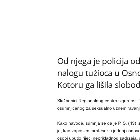
Od njega je policija o
nalogu tužioca u Osn
Kotoru ga lišila slobod
Službenici Regionalnog centra sigurnosti “J
osumnjičenog za seksualno uznemiravanje,
Kako navode, sumnja se da je P. Š. (49) i
je, kao zaposleni profesor u jednoj osnovno
osobi uputio riječi neprikladnog sadržaja, s