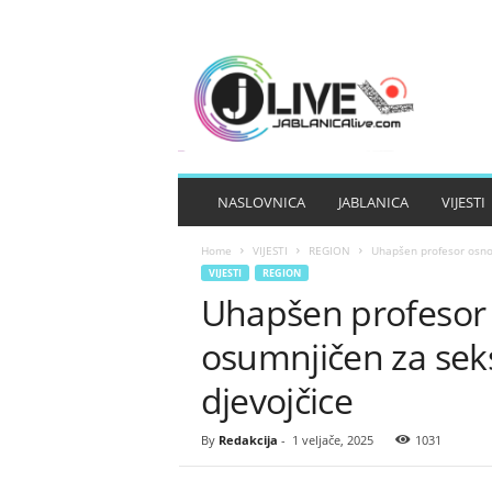
J
A
B
L
A
N
I
NASLOVNICA
JABLANICA
VIJESTI
C
A
Home
VIJESTI
REGION
Uhapšen profesor osno
L
VIJESTI
REGION
I
Uhapšen profesor 
V
E
osumnjičen za se
djevojčice
By
Redakcija
-
1 veljače, 2025
1031