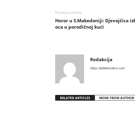
Previous article
Horor u S.Makedoniji: Djevojčica iz
oca u porodičnoj kući
Redakcija
https://jablanicalive.com
RELATED ARTICLES
MORE FROM AUTHOR