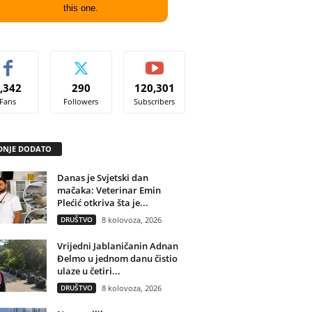
this one.
,342
290
120,301
Fans
Followers
Subscribers
DNJE DODATO
Danas je Svjetski dan
mačaka: Veterinar Emin
Plećić otkriva šta je...
DRUŠTVO
8 kolovoza, 2026
Vrijedni Jablaničanin Adnan
Đelmo u jednom danu čistio
ulaze u četiri...
DRUŠTVO
8 kolovoza, 2026