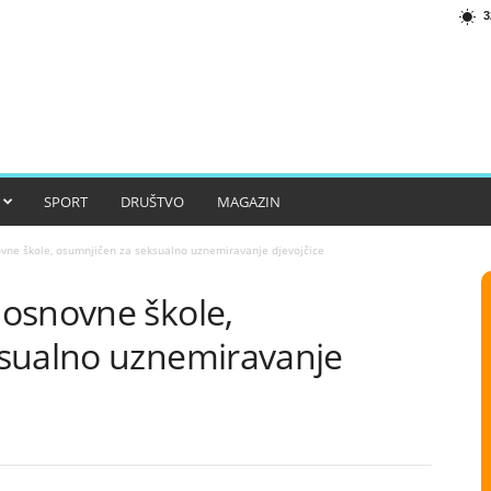
3
SPORT
DRUŠTVO
MAGAZIN
vne škole, osumnjičen za seksualno uznemiravanje djevojčice
osnovne škole,
ksualno uznemiravanje