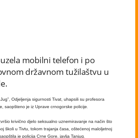
duzela mobilni telefon i po
ovnom državnom tužilaštvu u
e.
ug”, Odjeljenja sigurnosti Tivat, uhapsili su profesora
 saopšteno je iz Uprave crnogorske policije.
zvršio krivično djelo seksualno uznemiravanje na način što
j školi u Tivtu, tokom trajanja časa, oštećenoj maloljetnoj
aopštila je policija Crne Gore, javlja Tanjug.