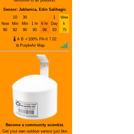
sensitive to air pollution.
Sensor: Jablanica, Edin Salihagic
10
30
1
Wee
Now
Min
Min
1 hr
6 hr
Day
k
90
92
90
90
98
93
75
🌡
A
B
✓100%
PA-II
7.02
⧉ PurpleAir Map
Become a community scientist.
Get your own outdoor sensor just like