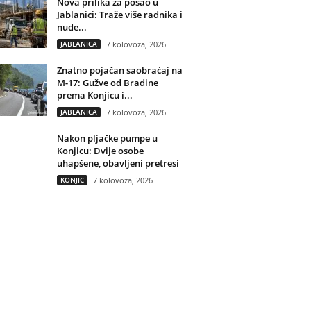
Nova prilika za posao u
Jablanici: Traže više radnika i
nude...
JABLANICA
7 kolovoza, 2026
Znatno pojačan saobraćaj na
M-17: Gužve od Bradine
prema Konjicu i...
JABLANICA
7 kolovoza, 2026
Nakon pljačke pumpe u
Konjicu: Dvije osobe
uhapšene, obavljeni pretresi
KONJIC
7 kolovoza, 2026