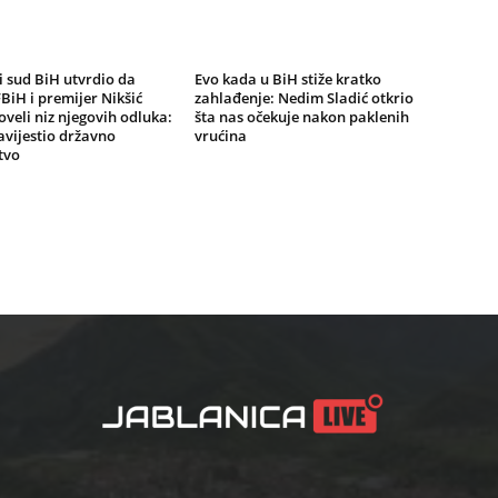
 sud BiH utvrdio da
Evo kada u BiH stiže kratko
BiH i premijer Nikšić
zahlađenje: Nedim Sladić otkrio
oveli niz njegovih odluka:
šta nas očekuje nakon paklenih
vijestio državno
vrućina
tvo