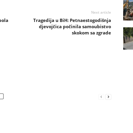
Next article
bola
Tragedija u BiH: Petnaestogodišnja
djevojčica počinila samoubistvo
skokom sa zgrade