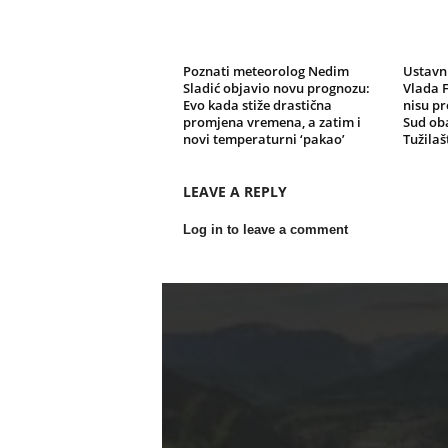
Poznati meteorolog Nedim
Ustavni
Sladić objavio novu prognozu:
Vlada F
Evo kada stiže drastična
nisu pr
promjena vremena, a zatim i
Sud oba
novi temperaturni ‘pakao’
Tužilaš
LEAVE A REPLY
Log in to leave a comment