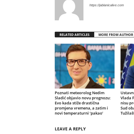
https://jablanicalive.com
RELATED ARTICLES
MORE FROM AUTHOR
Poznati meteorolog Nedim
Ustavni
Sladić objavio novu prognozu:
Vlada F
Evo kada stiže drastična
nisu pr
promjena vremena, a zatim i
Sud oba
novi temperaturni ‘pakao’
Tužilaš
LEAVE A REPLY