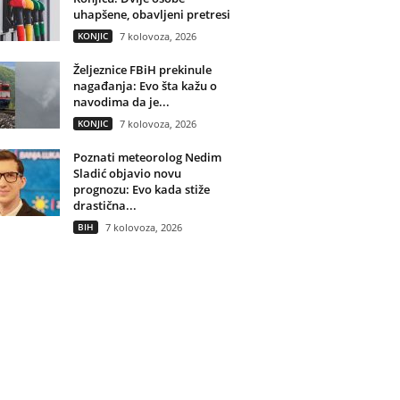
uhapšene, obavljeni pretresi
KONJIC
7 kolovoza, 2026
Željeznice FBiH prekinule
nagađanja: Evo šta kažu o
navodima da je...
KONJIC
7 kolovoza, 2026
Poznati meteorolog Nedim
Sladić objavio novu
prognozu: Evo kada stiže
drastična...
BIH
7 kolovoza, 2026