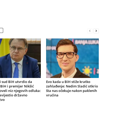
 sud BiH utvrdio da
Evo kada u BiH stiže kratko
BiH i premijer Nikšić
zahlađenje: Nedim Sladić otkrio
oveli niz njegovih odluka:
šta nas očekuje nakon paklenih
vijestio državno
vrućina
tvo