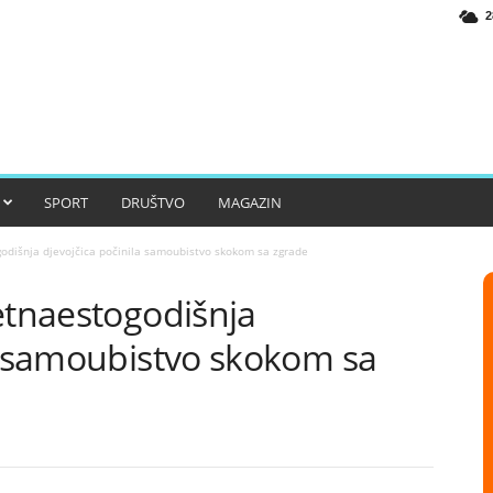
2
SPORT
DRUŠTVO
MAGAZIN
godišnja djevojčica počinila samoubistvo skokom sa zgrade
etnaestogodišnja
la samoubistvo skokom sa