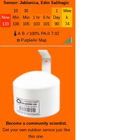
Sensor: Jablanica, Edin Salihagic
10
30
1
Wee
Now
Min
Min
1 hr
6 hr
Day
k
133
108
105
103
101
90
74
🌡
A
B
✓100%
PA-II
7.02
⧉ PurpleAir Map
Become a community scientist.
Get your own outdoor sensor just like
this one.