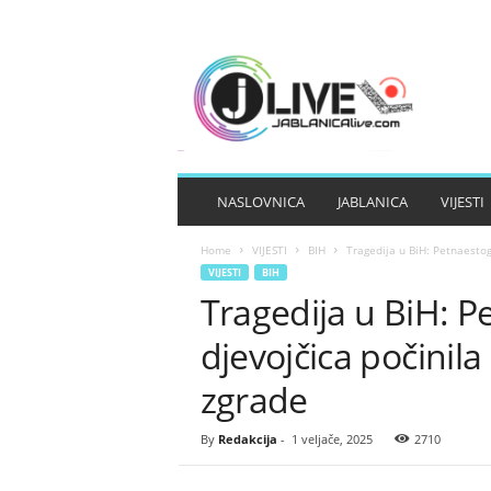
J
A
B
L
A
N
I
NASLOVNICA
JABLANICA
VIJESTI
C
A
Home
VIJESTI
BIH
Tragedija u BiH: Petnaesto
L
VIJESTI
BIH
I
Tragedija u BiH: P
V
E
djevojčica počini
zgrade
By
Redakcija
-
1 veljače, 2025
2710