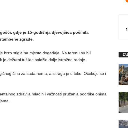
1
gošći, gdje je 15-godišnja djevojčica počinila
stambene zgrade.
 brzo stigla na mjesto događaja. Na terenu su bili
ZA
dok je dežurni tužilac naložio dalje istražne radnje.
gičnog čina za sada nema, a istraga je u toku. Očekuje se i
entalnog zdravlja mladih i važnosti pružanja podrške onima
ijama.