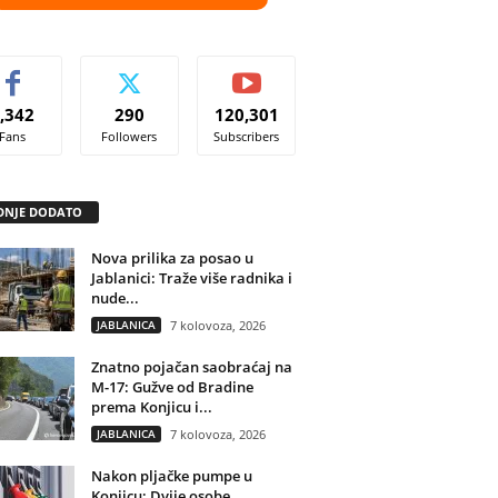
,342
290
120,301
Fans
Followers
Subscribers
DNJE DODATO
Nova prilika za posao u
Jablanici: Traže više radnika i
nude...
JABLANICA
7 kolovoza, 2026
Znatno pojačan saobraćaj na
M-17: Gužve od Bradine
prema Konjicu i...
JABLANICA
7 kolovoza, 2026
Nakon pljačke pumpe u
Konjicu: Dvije osobe