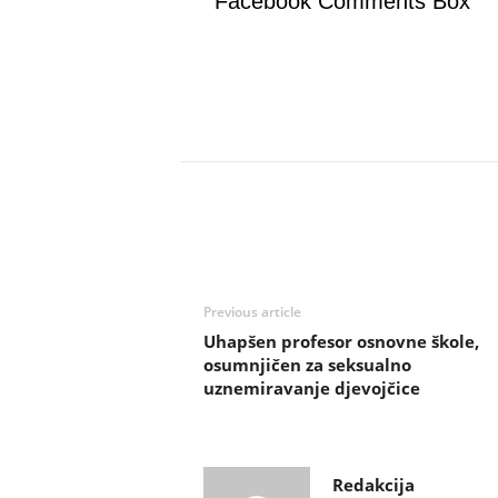
Facebook Comments Box
Previous article
Uhapšen profesor osnovne škole,
osumnjičen za seksualno
uznemiravanje djevojčice
Redakcija