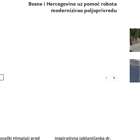
Bosne i Hercegovine uz pomoć robota
modernizirao poljoprivredu
ovački Himalaji pred
Inspirativna Jablaničanka dr.