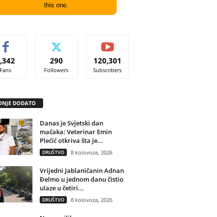
this one.
,342
290
120,301
Fans
Followers
Subscribers
DNJE DODATO
Danas je Svjetski dan
mačaka: Veterinar Emin
Plećić otkriva šta je...
DRUŠTVO
8 kolovoza, 2026
Vrijedni Jablaničanin Adnan
Đelmo u jednom danu čistio
ulaze u četiri...
DRUŠTVO
8 kolovoza, 2026