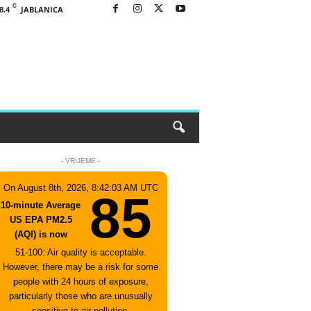
C
JABLANICA
8.4
- VRIJEME -
On August 8th, 2026, 8:42:03 AM UTC
85
10-minute Average
US EPA PM2.5
(AQI) is now
51-100: Air quality is acceptable.
However, there may be a risk for some
people with 24 hours of exposure,
particularly those who are unusually
sensitive to air pollution.