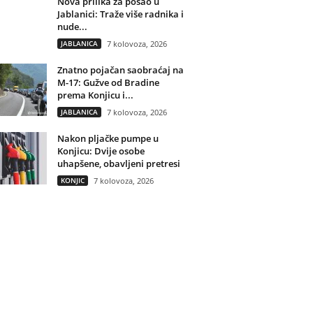
Nova prilika za posao u
Jablanici: Traže više radnika i
nude...
JABLANICA
7 kolovoza, 2026
Znatno pojačan saobraćaj na
M-17: Gužve od Bradine
prema Konjicu i...
JABLANICA
7 kolovoza, 2026
Nakon pljačke pumpe u
Konjicu: Dvije osobe
uhapšene, obavljeni pretresi
KONJIC
7 kolovoza, 2026