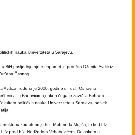
olitičkih nauka Univerziteta u Sarajevu.
 u BiH posljednje ajete napamet je proučila Dženita Avdić iz
 Kur’ana Časnog.
ada Avdića, rođena je 2000. godine u Tuzli. Osnovno
reštenica” u Banovićima,nakon čega je završila Behram-
kulteta političkih nauka Univerziteta u Sarajevu, odsjek
atija.
a u mektebu kod efendije hfz. Mehmeda Mujića, te kod hfz.
ti hifz pred hfz. Nedžadom Vehabovićem. Dolaskom u