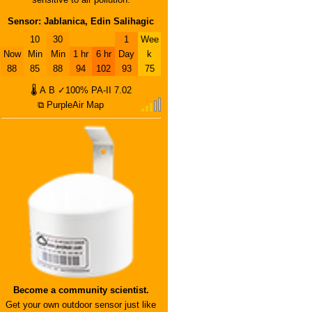
Sensor: Jablanica, Edin Salihagic
10
30
1
Wee
Now
Min
Min
1 hr
6 hr
Day
k
88
85
88
94
102
93
75
🌡
A
B
✓100%
PA-II
7.02
⧉ PurpleAir Map
Become a community scientist.
Get your own outdoor sensor just like