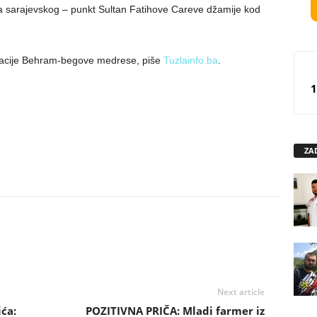
stva sarajevskog – punkt Sultan Fatihove Careve džamije kod
eracije Behram-begove medrese, piše
Tuzlainfo.ba
.
1
ZA
Next article
ća:
POZITIVNA PRIČA: Mladi farmer iz