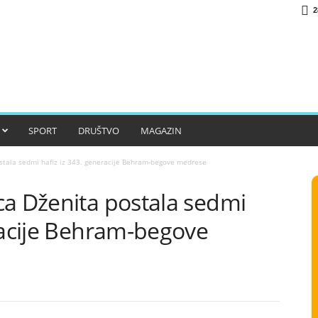
2
SPORT
DRUŠTVO
MAGAZIN
stala sedmi hafiz iz 343. generacije Behram-begove medrese
ca Dženita postala sedmi
racije Behram-begove