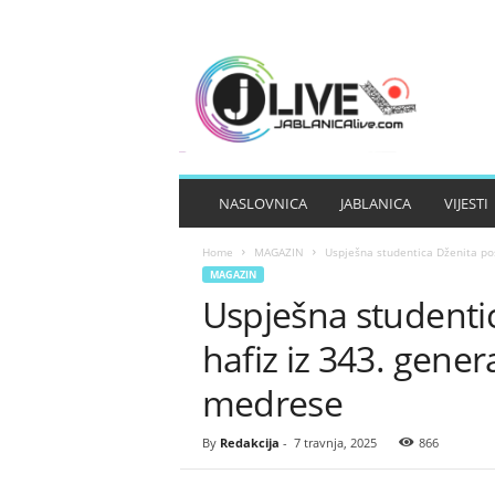
J
A
B
L
A
N
I
NASLOVNICA
JABLANICA
VIJESTI
C
A
Home
MAGAZIN
Uspješna studentica Dženita po
L
MAGAZIN
I
Uspješna studenti
V
E
hafiz iz 343. gene
medrese
By
Redakcija
-
7 travnja, 2025
866