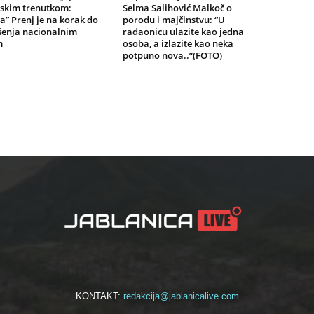
jskim trenutkom:
Selma Salihović Malkoč o
a” Prenj je na korak do
porodu i majčinstvu: “U
šenja nacionalnim
rađaonicu ulazite kao jedna
m
osoba, a izlazite kao neka
potpuno nova..”(FOTO)
KONTAKT:
redakcija@jablanicalive.com