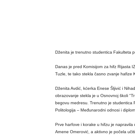
Dženita je trenutno studentica Fakulteta p
Danas je pred Komisijom za hifz Rijasta IZ
Tuzle, te tako stekla časno zvanje hafize
Dženita Avdić, kćerka Enese Šljivić i Nih
obrazovanje stekla je u Osnovnoj školi “T
begovu medresu. Trenutno je studentica Fa
Politologija – Međunarodni odnosi i diplom
Prve harfove i korake u hifzu je napravil
Amene Omerović, a aktivno je počela uči