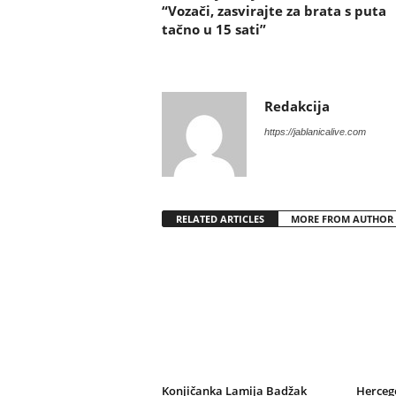
“Vozači, zasvirajte za brata s puta
tačno u 15 sati”
Redakcija
https://jablanicalive.com
RELATED ARTICLES
MORE FROM AUTHOR
Konjičanka Lamija Badžak
Herceg