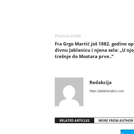
Previous article
Fra Grgo Martić još 1882. godine op
divnu Jablanicu i njena sela: „U njo
trešnje do Mostara prve..“
Redakcija
https://jablanicalive.com
RELATED ARTICLES
MORE FROM AUTHOR