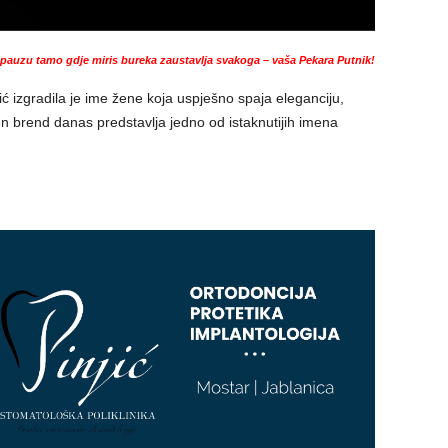
auzu tamo gdje miris bureka zaustavlja svakoga – vaša Pekara Putnik!
ić izgradila je ime žene koja uspješno spaja eleganciju,
jen brend danas predstavlja jedno od istaknutijih imena