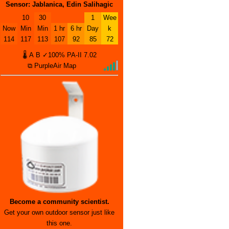
Sensor: Jablanica, Edin Salihagic
10
30
1
Wee
Now
Min
Min
1 hr
6 hr
Day
k
114
117
113
107
92
85
72
🌡
A
B
✓100%
PA-II
7.02
⧉ PurpleAir Map
Become a community scientist.
Get your own outdoor sensor just like
this one.