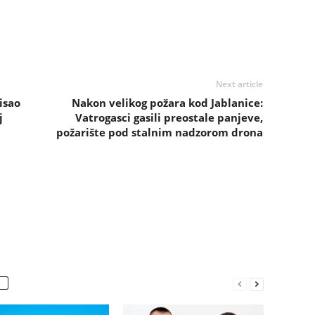
Next article
isao
Nakon velikog požara kod Jablanice:
j
Vatrogasci gasili preostale panjeve,
požarište pod stalnim nadzorom drona