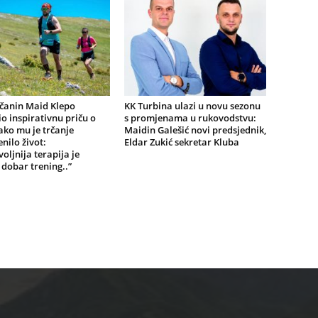
ičanin Maid Klepo
KK Turbina ulazi u novu sezonu
io inspirativnu priču o
s promjenama u rukovodstvu:
ko mu je trčanje
Maidin Galešić novi predsjednik,
nilo život:
Eldar Zukić sekretar Kluba
oljnija terapija je
i dobar trening..”