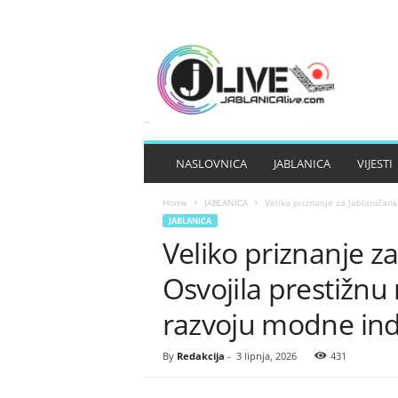
J
A
B
L
A
N
I
NASLOVNICA
JABLANICA
VIJESTI
C
A
Home
JABLANICA
Veliko priznanje za Jablaničank
L
JABLANICA
I
Veliko priznanje za
V
E
Osvojila prestižnu
razvoju modne ind
By
Redakcija
-
3 lipnja, 2026
431