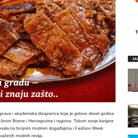
1
ZA
prava i akademska dizajnerica koja je gotovo deset godina
širom Bosne i Hercegovine i regiona. Tokom svoje karijere
stvovala na brojnim modnim događajima i Fashion Week
paženih modnih revija.