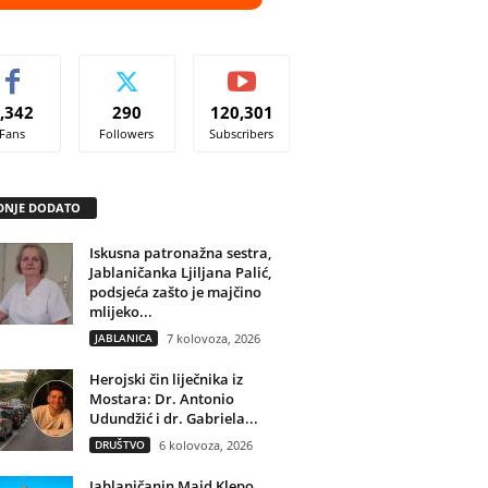
,342
290
120,301
Fans
Followers
Subscribers
DNJE DODATO
Iskusna patronažna sestra,
Jablaničanka Ljiljana Palić,
podsjeća zašto je majčino
mlijeko...
JABLANICA
7 kolovoza, 2026
Herojski čin liječnika iz
Mostara: Dr. Antonio
Udundžić i dr. Gabriela...
DRUŠTVO
6 kolovoza, 2026
Jablaničanin Maid Klepo