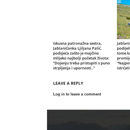
Iskusna patronažna sestra,
Jablan
Jablaničanka Ljiljana Palić,
podijel
podsjeća zašto je majčino
tome ka
mlijeko najbolji početak života:
promije
“Dojenju treba pristupiti s puno
“Najpov
strpljenja i upornosti..”
istrčat
LEAVE A REPLY
Log in to leave a comment