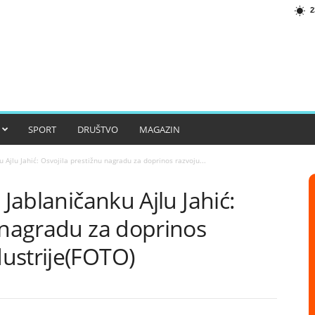
2
SPORT
DRUŠTVO
MAGAZIN
u Ajlu Jahić: Osvojila prestižnu nagradu za doprinos razvoju...
 Jablaničanku Ajlu Jahić:
 nagradu za doprinos
ustrije(FOTO)