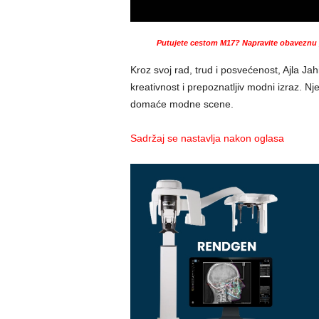
Putujete cestom M17? Napravite obaveznu p
Kroz svoj rad, trud i posvećenost, Ajla Jah
kreativnost i prepoznatljiv modni izraz. N
domaće modne scene.
Sadržaj se nastavlja nakon oglasa