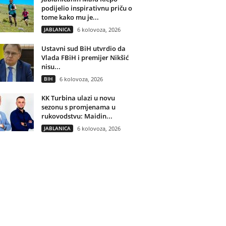
podijelio inspirativnu priču o
tome kako mu je...
JABLANICA
6 kolovoza, 2026
Ustavni sud BiH utvrdio da
Vlada FBiH i premijer Nikšić
nisu...
BIH
6 kolovoza, 2026
KK Turbina ulazi u novu
sezonu s promjenama u
rukovodstvu: Maidin...
JABLANICA
6 kolovoza, 2026