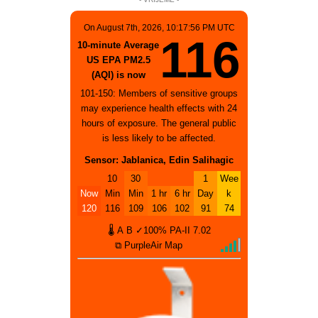
On August 7th, 2026, 10:17:56 PM UTC
116
10-minute Average
US EPA PM2.5
(AQI) is now
101-150: Members of sensitive groups
may experience health effects with 24
hours of exposure. The general public
is less likely to be affected.
Sensor: Jablanica, Edin Salihagic
10
30
1
Wee
Now
Min
Min
1 hr
6 hr
Day
k
120
116
109
106
102
91
74
🌡
A
B
✓100%
PA-II
7.02
⧉ PurpleAir Map