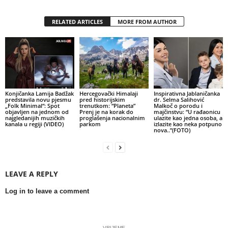
RELATED ARTICLES
MORE FROM AUTHOR
Konjičanka Lamija Badžak
Hercegovački Himalaji
Inspirativna Jablaničanka
predstavila novu pjesmu
pred historijskim
dr. Selma Salihović
„Folk Minimal“: Spot
trenutkom: “Planeta”
Malkoč o porodu i
objavljen na jednom od
Prenj je na korak do
majčinstvu: “U rađaonicu
najgledanijih muzičkih
proglašenja nacionalnim
ulazite kao jedna osoba, a
kanala u regiji (VIDEO)
parkom
izlazite kao neka potpuno
nova..”(FOTO)
LEAVE A REPLY
Log in to leave a comment
- VRIJEME -