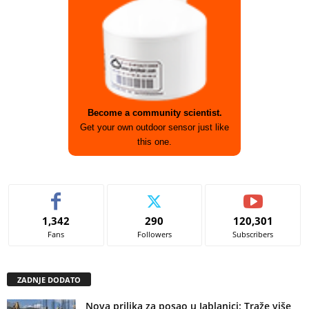
Become a community scientist.
Get your own outdoor sensor just like
this one.
1,342
290
120,301
Fans
Followers
Subscribers
ZADNJE DODATO
Nova prilika za posao u Jablanici: Traže više