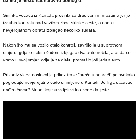
da mu je nešto nadnaravno pomoglo.
Snimka vozača iz Kanada proširila se društvenim mrežama jer je
izgubio kontrolu nad vozilom zbog skliske ceste, a onda u
nevjerojatnom obratu izbjegao nekoliko sudara.
Nakon što mu se vozilo otelo kontroli, završio je u suprotnom
smjeru, gdje je nekim čudom izbjegao dva automobila, a onda se
vratio u svoj smjer, gdje je za dlaku promašio još jedan auto.
Prizor iz videa doslovni je prikaz fraze ”sreća u nesreći” pa svakako
pogledajte nevjerojatno čudo snimljeno u Kanadi. Je li ga sačuvao
anđeo čuvar? Mnogi koji su vidjeli video tvrde da jeste.