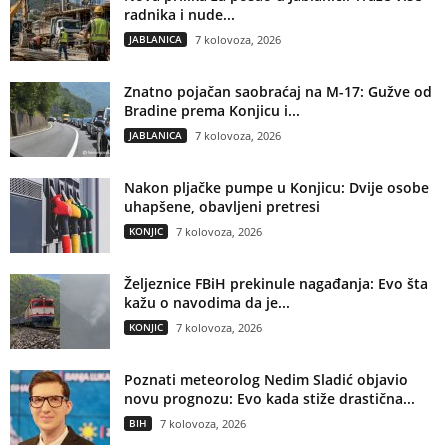
radnika i nude...
JABLANICA
7 kolovoza, 2026
Znatno pojačan saobraćaj na M-17: Gužve od
Bradine prema Konjicu i...
JABLANICA
7 kolovoza, 2026
Nakon pljačke pumpe u Konjicu: Dvije osobe
uhapšene, obavljeni pretresi
KONJIC
7 kolovoza, 2026
Željeznice FBiH prekinule nagađanja: Evo šta
kažu o navodima da je...
KONJIC
7 kolovoza, 2026
Poznati meteorolog Nedim Sladić objavio
novu prognozu: Evo kada stiže drastična...
BIH
7 kolovoza, 2026