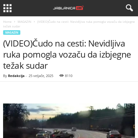
Home
MAGAZIN
(VIDEO)Čudo na cesti: Nevidljiva ruka pomogla vozaču da izbjegne
težak sudar
MAGAZIN
(VIDEO)Čudo na cesti: Nevidljiva
ruka pomogla vozaču da izbjegne
težak sudar
By
Redakcija
-
25 veljače, 2025
8110