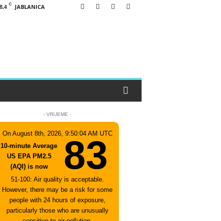
C
JABLANICA
8.4
- VRIJEME -
On August 8th, 2026, 9:50:04 AM UTC
83
10-minute Average
US EPA PM2.5
(AQI) is now
51-100: Air quality is acceptable.
However, there may be a risk for some
people with 24 hours of exposure,
particularly those who are unusually
sensitive to air pollution.