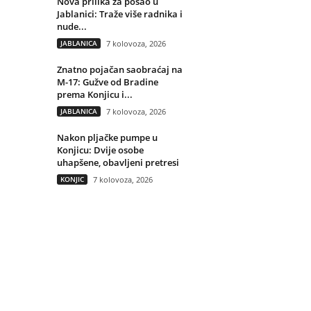
Nova prilika za posao u
Jablanici: Traže više radnika i
nude...
JABLANICA
7 kolovoza, 2026
Znatno pojačan saobraćaj na
M-17: Gužve od Bradine
prema Konjicu i...
JABLANICA
7 kolovoza, 2026
Nakon pljačke pumpe u
Konjicu: Dvije osobe
uhapšene, obavljeni pretresi
KONJIC
7 kolovoza, 2026