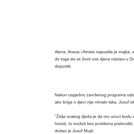
Alena, Anesa i Amela napustila je majka, a
do toga da se život ove djece nastavi u Do
dopustiti.
Nakon uspješno završenog programa udomite
ako briga o djeci nije nimalo laka, Jusuf i
“Želja svakog djeda je da mu unuci budu us
hoćeš, to možeš bez problema prebroditi, ia
dodao je Jusuf Mujić.