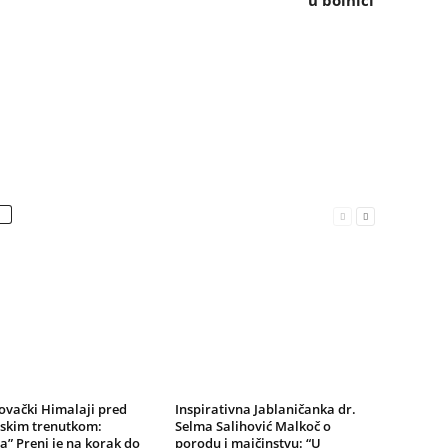
u bolnici
ovački Himalaji pred
Inspirativna Jablaničanka dr.
jskim trenutkom:
Selma Salihović Malkoč o
a” Prenj je na korak do
porodu i majčinstvu: “U