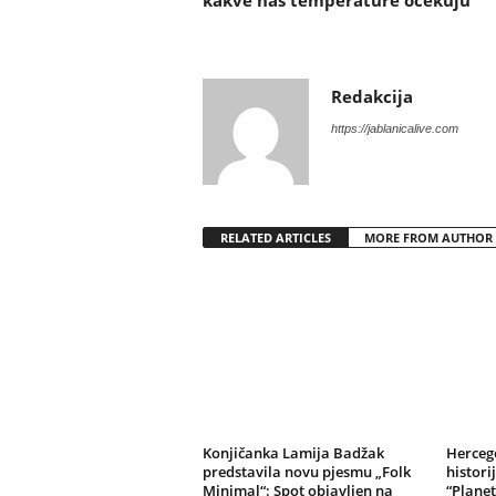
kakve nas temperature očekuju
Redakcija
https://jablanicalive.com
RELATED ARTICLES
MORE FROM AUTHOR
Konjičanka Lamija Badžak
Herceg
predstavila novu pjesmu „Folk
histori
Minimal“: Spot objavljen na
“Planet