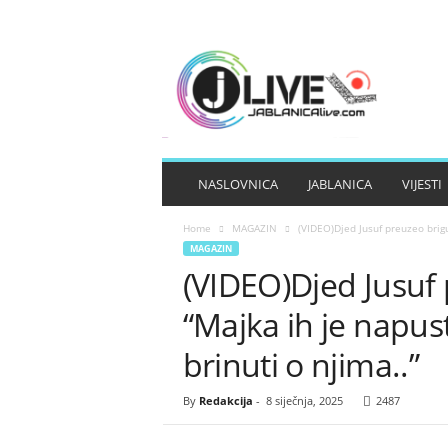
J
A
B
L
A
N
I
NASLOVNICA
JABLANICA
VIJESTI
C
A
Home
MAGAZIN
(VIDEO)Djed Jusuf preuzeo brigu 
L
MAGAZIN
I
(VIDEO)Djed Jusuf 
V
E
“Majka ih je napust
brinuti o njima..”
By
Redakcija
-
8 siječnja, 2025
2487