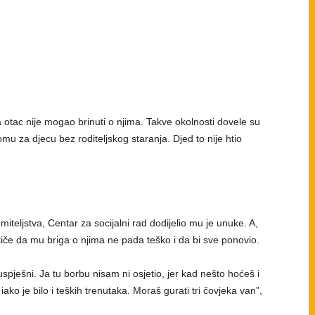
 otac nije mogao brinuti o njima. Takve okolnosti dovele su
mu za djecu bez roditeljskog staranja. Djed to nije htio
ljstva, Centar za socijalni rad dodijelio mu je unuke. A,
stiče da mu briga o njima ne pada teško i da bi sve ponovio.
pješni. Ja tu borbu nisam ni osjetio, jer kad nešto hoćeš i
ko je bilo i teških trenutaka. Moraš gurati tri čovjeka van”,