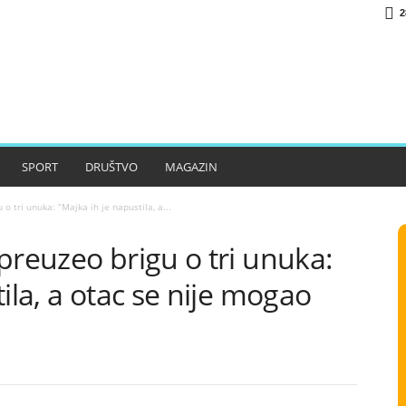
2
SPORT
DRUŠTVO
MAGAZIN
o tri unuka: “Majka ih je napustila, a...
preuzeo brigu o tri unuka:
ila, a otac se nije mogao