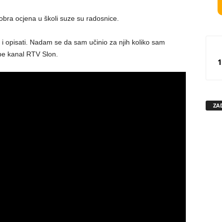
obra ocjena u školi suze su radosnice.
i opisati. Nadam se da sam učinio za njih koliko sam
be kanal RTV Slon.
1
ZA