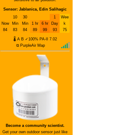
Sensor: Jablanica, Edin Salihagic
10
30
1
Wee
Now
Min
Min
1 hr
6 hr
Day
k
84
83
84
89
99
93
75
🌡
A
B
✓100%
PA-II
7.02
⧉ PurpleAir Map
Become a community scientist.
Get your own outdoor sensor just like