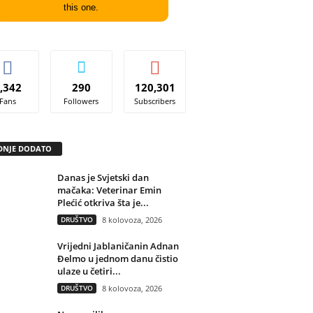
this one.
,342
290
120,301
Fans
Followers
Subscribers
DNJE DODATO
Danas je Svjetski dan
mačaka: Veterinar Emin
Plećić otkriva šta je...
DRUŠTVO
8 kolovoza, 2026
Vrijedni Jablaničanin Adnan
Đelmo u jednom danu čistio
ulaze u četiri...
DRUŠTVO
8 kolovoza, 2026