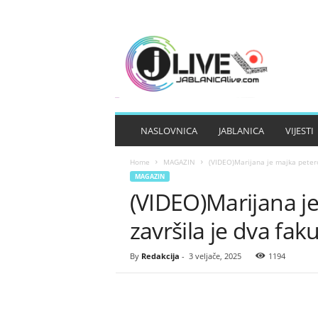
J
A
B
L
A
N
I
NASLOVNICA
JABLANICA
VIJESTI
C
A
Home
MAGAZIN
(VIDEO)Marijana je majka petero 
L
MAGAZIN
I
(VIDEO)Marijana je
V
E
završila je dva faku
By
Redakcija
-
3 veljače, 2025
1194