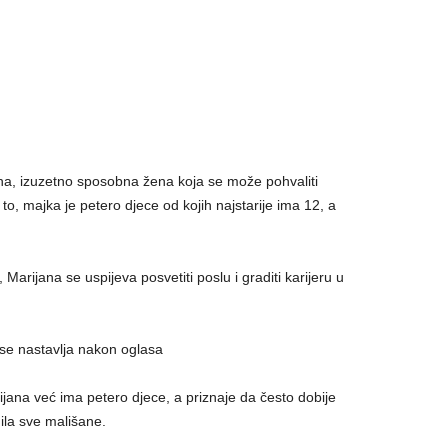
ana, izuzetno sposobna žena koja se može pohvaliti
 to, majka je petero djece od kojih najstarije ima 12, a
Marijana se uspijeva posvetiti poslu i graditi karijeru u
se nastavlja nakon oglasa
ijana već ima petero djece, a priznaje da često dobije
ila sve mališane.