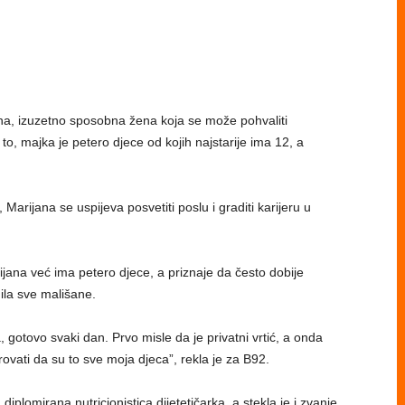
ana, izuzetno sposobna žena koja se može pohvaliti
 to, majka je petero djece od kojih najstarije ima 12, a
Marijana se uspijeva posvetiti poslu i graditi karijeru u
ijana već ima petero djece, a priznaje da često dobije
ila sve mališane.
, gotovo svaki dan. Prvo misle da je privatni vrtić, a onda
vati da su to sve moja djeca”, rekla je za B92.
iplomirana nutricionistica dijetetičarka, a stekla je i zvanje