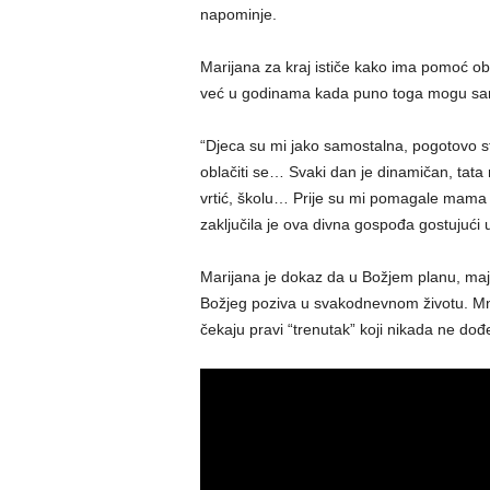
napominje.
Marijana za kraj ističe kako ima pomoć obit
već u godinama kada puno toga mogu sa
“Djeca su mi jako samostalna, pogotovo sta
oblačiti se… Svaki dan je dinamičan, tata 
vrtić, školu… Prije su mi pomagale mama i
zaključila je ova divna gospođa gostujući u
Marijana je dokaz da u Božjem planu, majči
Božjeg poziva u svakodnevnom životu. Mnog
čekaju pravi “trenutak” koji nikada ne dođ