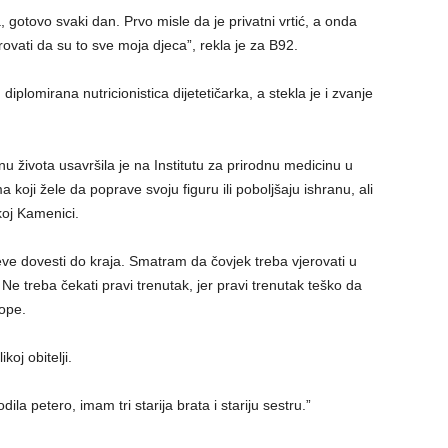
, gotovo svaki dan. Prvo misle da je privatni vrtić, a onda
vati da su to sve moja djeca”, rekla je za B92.
iplomirana nutricionistica dijetetičarka, a stekla je i zvanje
 života usavršila je na Institutu za prirodnu medicinu u
 koji žele da poprave svoju figuru ili poboljšaju ishranu, ali
koj Kamenici.
jeve dovesti do kraja. Smatram da čovjek treba vjerovati u
 Ne treba čekati pravi trenutak, jer pravi trenutak teško da
lope.
oj obitelji.
odila petero, imam tri starija brata i stariju sestru.”