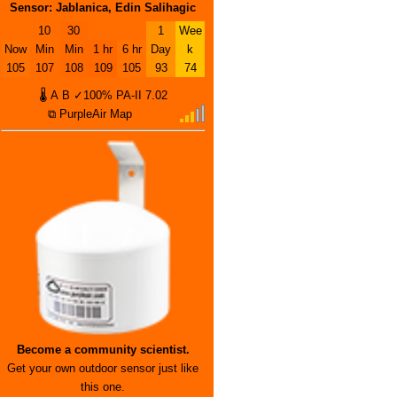
Sensor: Jablanica, Edin Salihagic
10
30
1
Wee
Now
Min
Min
1 hr
6 hr
Day
k
105
107
108
109
105
93
74
🌡
A
B
✓100%
PA-II
7.02
⧉ PurpleAir Map
Become a community scientist.
Get your own outdoor sensor just like
this one.