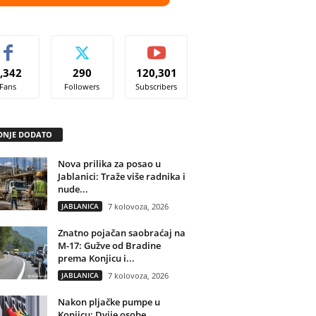
,342
290
120,301
Fans
Followers
Subscribers
DNJE DODATO
Nova prilika za posao u
Jablanici: Traže više radnika i
nude...
JABLANICA
7 kolovoza, 2026
Znatno pojačan saobraćaj na
M-17: Gužve od Bradine
prema Konjicu i...
JABLANICA
7 kolovoza, 2026
Nakon pljačke pumpe u
Konjicu: Dvije osobe