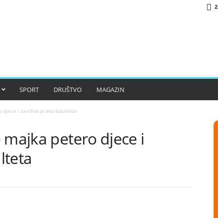
2
SPORT
DRUŠTVO
MAGAZIN
djece i završila je dva fakulteta
 majka petero djece i
lteta