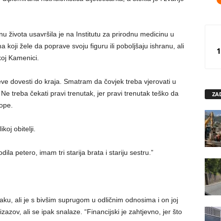
 života usavršila je na Institutu za prirodnu medicinu u
 koji žele da poprave svoju figuru ili poboljšaju ishranu, ali
1
koj Kamenici.
jeve dovesti do kraja. Smatram da čovjek treba vjerovati u
 Ne treba čekati pravi trenutak, jer pravi trenutak teško da
ZA
lope.
oj obitelji.
odila petero, imam tri starija brata i stariju sestru.”
raku, ali je s bivšim suprugom u odličnim odnosima i on joj
zov, ali se ipak snalaze. “Financijski je zahtjevno, jer što