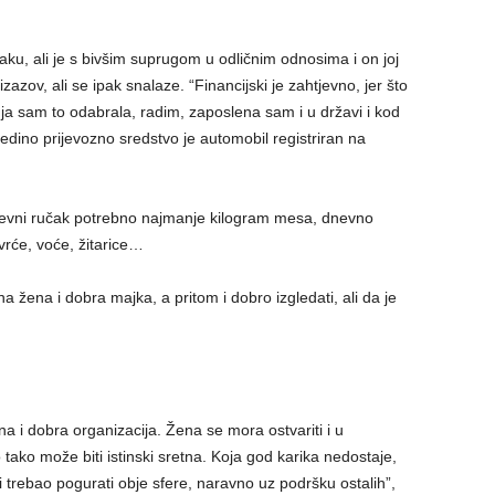
raku, ali je s bivšim suprugom u odličnim odnosima i on joj
zov, ali se ipak snalaze. “Financijski je zahtjevno, jer što
i ja sam to odabrala, radim, zaposlena sam i u državi i kod
jedino prijevozno sredstvo je automobil registriran na
evni ručak potrebno najmanje kilogram mesa, dnevno
ovrće, voće, žitarice…
a žena i dobra majka, a pritom i dobro izgledati, ali da je
itna i dobra organizacija. Žena se mora ostvariti i u
tako može biti istinski sretna. Koja god karika nedostaje,
 trebao pogurati obje sfere, naravno uz podršku ostalih”,