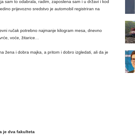
i ja sam to odabrala, radim, zaposlena sam i u državi i kod
jedino prijevozno sredstvo je automobil registriran na
evni ručak potrebno najmanje kilogram mesa, dnevno
ovrće, voće, žitarice…
a žena i dobra majka, a pritom i dobro izgledati, ali da je
a je dva fakulteta