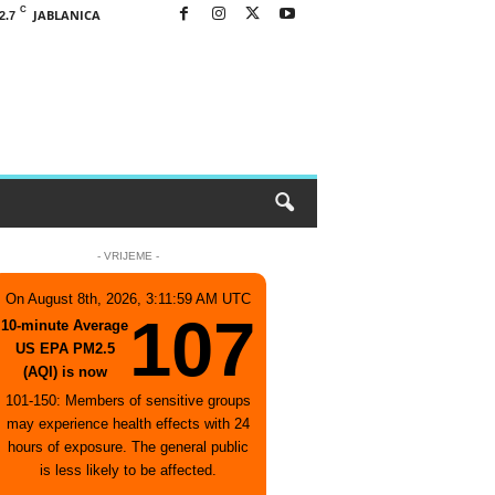
C
JABLANICA
2.7
- VRIJEME -
On August 8th, 2026, 3:11:59 AM UTC
107
10-minute Average
US EPA PM2.5
(AQI) is now
101-150: Members of sensitive groups
may experience health effects with 24
hours of exposure. The general public
is less likely to be affected.