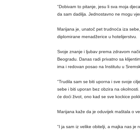
“Dobivam to pitanje, jesu li sva moja djeca
da sam dadilja. Jednostavno ne mogu vjero
Marijana je, unatoč pet trudnoća iza sebe, d
diplomirane menadžerice u hotelijerstvu.
Svoje znanje i ljubav prema zdravom načinu
Beogradu. Danas radi privatno sa klijentima
ima i redovan posao na Institutu u Srems
“Trudila sam se biti uporna i sve svoje cil
sebe i biti uporan bez obzira na okolnosti.
će doći život, ono kad se sve kockice pok
Marijana kaže da je oduvijek maštala o velik
“I ja sam iz velike obitelji, a majka nas je r