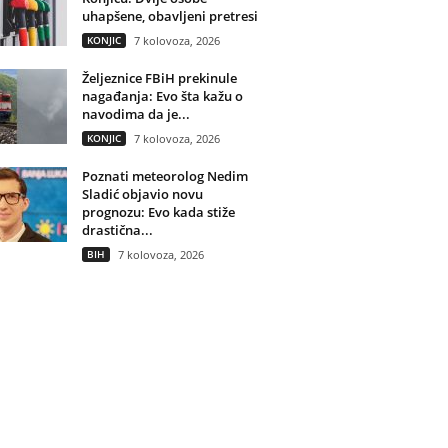
uhapšene, obavljeni pretresi
KONJIC
7 kolovoza, 2026
Željeznice FBiH prekinule
nagađanja: Evo šta kažu o
navodima da je...
KONJIC
7 kolovoza, 2026
Poznati meteorolog Nedim
Sladić objavio novu
prognozu: Evo kada stiže
drastična...
BIH
7 kolovoza, 2026