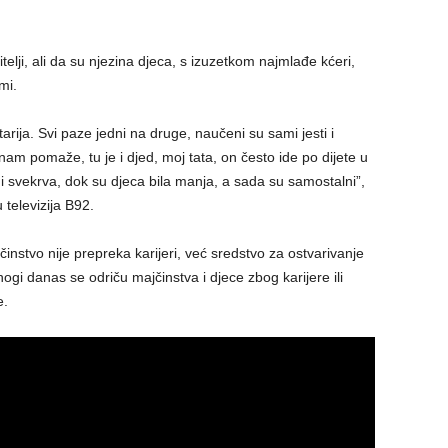
elji, ali da su njezina djeca, s izuzetkom najmlađe kćeri,
mi.
rija. Svi paze jedni na druge, naučeni su sami jesti i
nam pomaže, tu je i djed, moj tata, on često ide po dijete u
 svekrva, dok su djeca bila manja, a sada su samostalni”,
 televizija B92.
nstvo nije prepreka karijeri, već sredstvo za ostvarivanje
i danas se odriču majčinstva i djece zbog karijere ili
e.