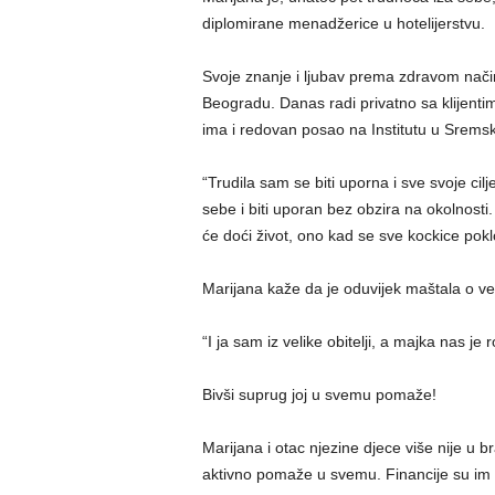
diplomirane menadžerice u hotelijerstvu.
Svoje znanje i ljubav prema zdravom načinu
Beogradu. Danas radi privatno sa klijentima
ima i redovan posao na Institutu u Srems
“Trudila sam se biti uporna i sve svoje cil
sebe i biti uporan bez obzira na okolnosti.
će doći život, ono kad se sve kockice pok
Marijana kaže da je oduvijek maštala o velik
“I ja sam iz velike obitelji, a majka nas je r
Bivši suprug joj u svemu pomaže!
Marijana i otac njezine djece više nije u b
aktivno pomaže u svemu. Financije su im iza