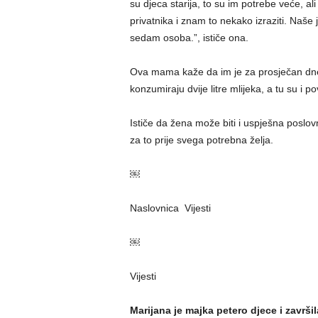
su djeca starija, to su im potrebe veće, al
privatnika i znam to nekako izraziti. Naše 
sedam osoba.”, ističe ona.
Ova mama kaže da im je za prosječan dn
konzumiraju dvije litre mlijeka, a tu su i p
Ističe da žena može biti i uspješna poslovn
za to prije svega potrebna želja.
￼
Naslovnica Vijesti
￼
Vijesti
Marijana je majka petero djece i završil