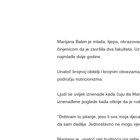
Marijana Babin je mlada, lijepa, obrazov
činjenicom da je završila dva fakulteta. Uz
najmlađe dvije godine.
Unatoč brojnoj obitelji i brojnim obvezama, 
području nutricionizma.
Ljudi se uvijek iznenade kada čuju da Mar
iznenađene poglede kada otkrije da je rod
“Dobivam to pitanje, jesu li sva moja djeca
da sam dadilja. Jednostavno ne mogu vjero
Marijana je, unatoč pet trudnoća iza sebe, d