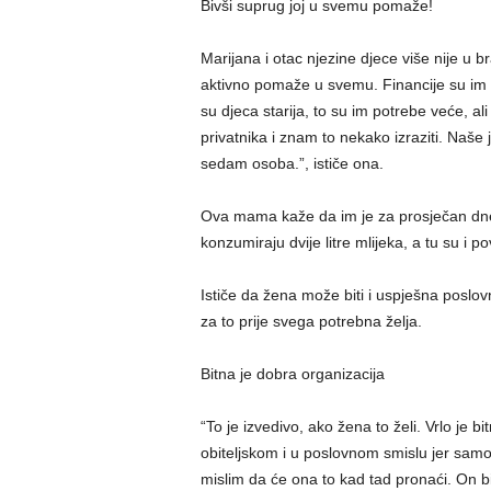
Bivši suprug joj u svemu pomaže!
Marijana i otac njezine djece više nije u b
aktivno pomaže u svemu. Financije su im iza
su djeca starija, to su im potrebe veće, al
privatnika i znam to nekako izraziti. Naše 
sedam osoba.”, ističe ona.
Ova mama kaže da im je za prosječan dn
konzumiraju dvije litre mlijeka, a tu su i p
Ističe da žena može biti i uspješna poslovn
za to prije svega potrebna želja.
Bitna je dobra organizacija
“To je izvedivo, ako žena to želi. Vrlo je b
obiteljskom i u poslovnom smislu jer samo 
mislim da će ona to kad tad pronaći. On bi