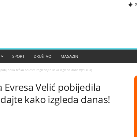
3
SPORT
DRUŠTVO
MAGAZIN
pobijedila tešku bolest: Pogledajte kako izgleda danas!(VIDEO)
Evresa Velić pobijedila
edajte kako izgleda danas!