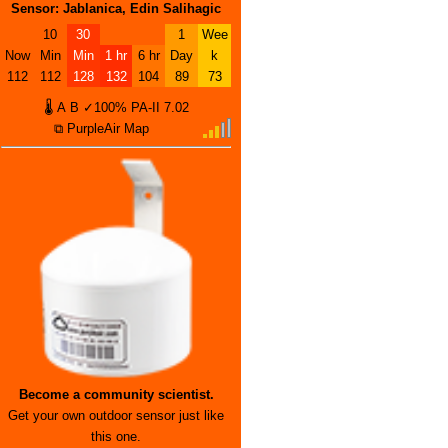
Sensor: Jablanica, Edin Salihagic
10
30
1
Wee
Now
Min
Min
1 hr
6 hr
Day
k
112
112
128
132
104
89
73
🌡
A
B
✓100%
PA-II
7.02
⧉ PurpleAir Map
Become a community scientist.
Get your own outdoor sensor just like
this one.