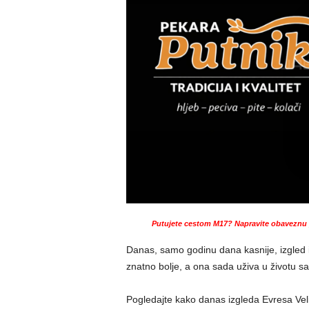
Putujete cestom M17? Napravite obaveznu p
Danas, samo godinu dana kasnije, izgled i 
znatno bolje, a ona sada uživa u životu s
Pogledajte kako danas izgleda Evresa Velić 