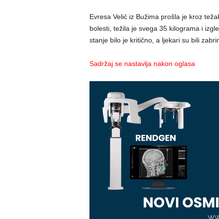
Evresa Velić iz Bužima prošla je kroz tež
bolesti, težila je svega 35 kilograma i iz
stanje bilo je kritično, a ljekari su bili zab
Sadržaj se nastavlja nakon oglasa