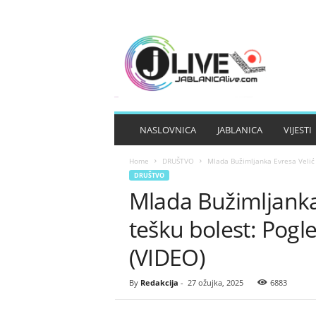
J
A
B
L
A
N
I
NASLOVNICA
JABLANICA
VIJESTI
C
A
Home
DRUŠTVO
Mlada Bužimljanka Evresa Velić 
L
DRUŠTVO
I
Mlada Bužimljanka 
V
E
tešku bolest: Pogl
(VIDEO)
By
Redakcija
-
27 ožujka, 2025
6883