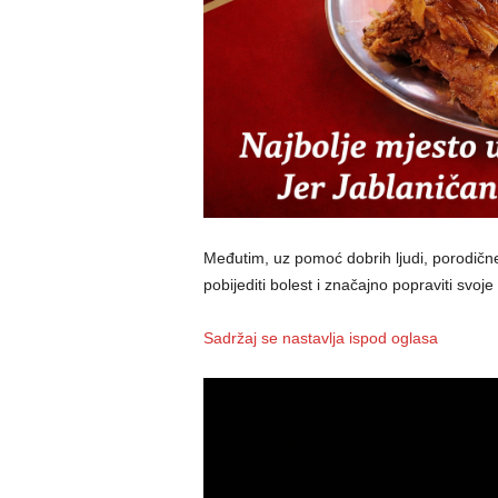
Međutim, uz pomoć dobrih ljudi, porodičn
pobijediti bolest i značajno popraviti svoje 
Sadržaj se nastavlja ispod oglasa