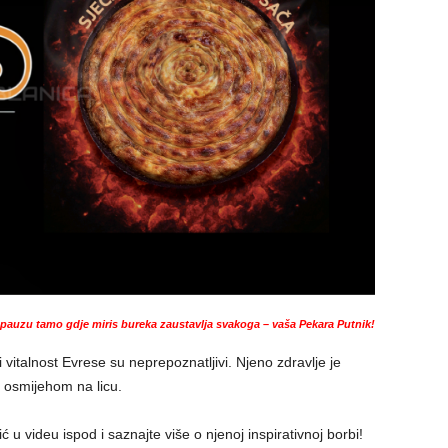
auzu tamo gdje miris bureka zaustavlja svakoga – vaša Pekara Putnik!
vitalnost Evrese su neprepoznatljivi. Njeno zdravlje je
a osmijehom na licu.
u videu ispod i saznajte više o njenoj inspirativnoj borbi!