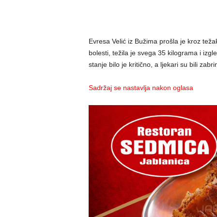
Evresa Velić iz Bužima prošla je kroz tež
bolesti, težila je svega 35 kilograma i iz
stanje bilo je kritično, a ljekari su bili zab
Sadržaj se nastavlja nakon oglasa