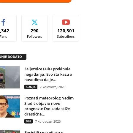
,342
290
120,301
Fans
Followers
Subscribers
DNJE DODATO
Željeznice FBiH prekinule
nagađanja: Evo šta kažu o
navodima da je...
KONJIC
7 kolovoza, 2026
Poznati meteorolog Nedim
Sladić objavio novu
prognozu: Evo kada stiže
drastična...
BIH
7 kolovoza, 2026
Posjetili smo pijacu u