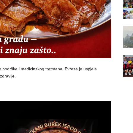
e podrške i medicinskog tretmana, Evresa je uspjela
zdravlje.