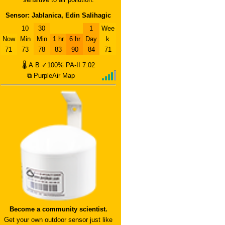
Sensor: Jablanica, Edin Salihagic
10
30
1
Wee
Now
Min
Min
1 hr
6 hr
Day
k
71
73
78
83
90
84
71
🌡
A
B
✓100%
PA-II
7.02
⧉ PurpleAir Map
Become a community scientist.
Get your own outdoor sensor just like