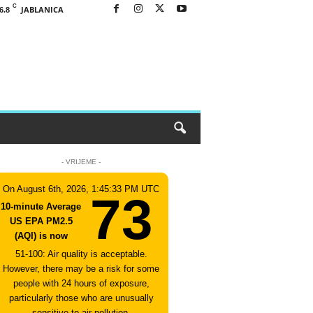
C
JABLANICA
6.8
- VRIJEME -
On August 6th, 2026, 1:45:33 PM UTC
73
10-minute Average
US EPA PM2.5
(AQI) is now
51-100: Air quality is acceptable.
However, there may be a risk for some
people with 24 hours of exposure,
particularly those who are unusually
sensitive to air pollution.