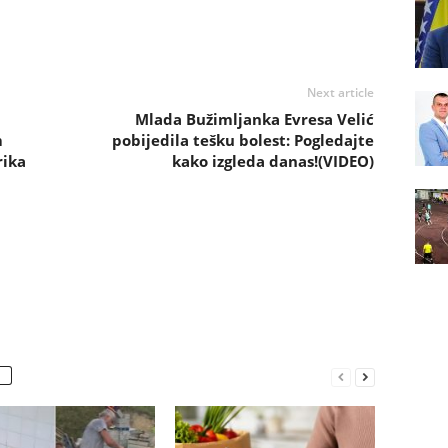
Next article
Mlada Bužimljanka Evresa Velić
m
pobijedila tešku bolest: Pogledajte
rika
kako izgleda danas!(VIDEO)