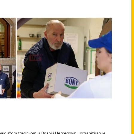
jdužom tradicijom u Bosni i Hercegovini, organizirao je