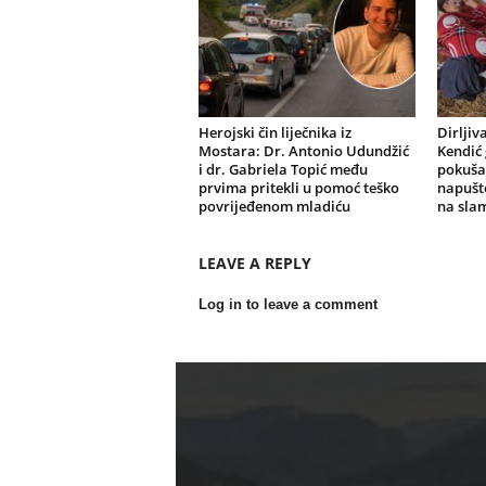
Herojski čin liječnika iz
Dirljiv
Mostara: Dr. Antonio Udundžić
Kendić 
i dr. Gabriela Topić među
pokušav
prvima pritekli u pomoć teško
napušte
povrijeđenom mladiću
na slami
LEAVE A REPLY
Log in to leave a comment