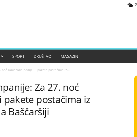
3
SPORT
DRUŠTVO
MAGAZIN
. noć ramazana podijelili pakete postačima iz...
panije: Za 27. noć
i pakete postačima iz
 Baščaršiji