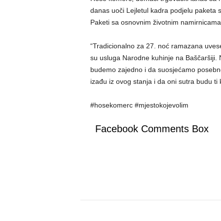
danas uoči Lejletul kadra podjelu paket
Paketi sa osnovnim životnim namirnicama 
“Tradicionalno za 27. noć ramazana uveselj
su usluga Narodne kuhinje na Baščaršiji. 
budemo zajedno i da suosjećamo posebno s
izađu iz ovog stanja i da oni sutra budu ti
#hosekomerc #mjestokojevolim
Facebook Comments Box