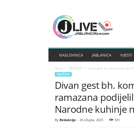
J
A
B
L
A
N
I
NASLOVNICA
JABLANICA
VIJESTI
C
A
Home
DRUŠTVO
Divan gest bh. kompanije: Za 27
L
DRUŠTVO
I
Divan gest bh. kom
V
E
ramazana podijelil
Narodne kuhinje na
By
Redakcija
-
26 ožujka, 2025
931