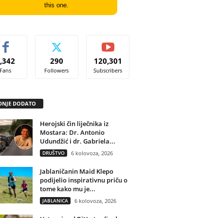
this one.
,342
290
120,301
Fans
Followers
Subscribers
DNJE DODATO
Herojski čin liječnika iz
Mostara: Dr. Antonio
Udundžić i dr. Gabriela...
DRUŠTVO
6 kolovoza, 2026
Jablaničanin Maid Klepo
podijelio inspirativnu priču o
tome kako mu je...
JABLANICA
6 kolovoza, 2026