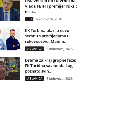
Ustavni sud BiH utvrdio da
Vlada FBiH i premijer Nikšić
nisu...
BIH
6 kolovoza, 2026
KK Turbina ulazi u novu
sezonu s promjenama u
rukovodstvu: Maidin...
JABLANICA
6 kolovoza, 2026
Drama za kraj grupne faze:
FK Turbina savladala Lug,
poznato svih...
JABLANICA
6 kolovoza, 2026