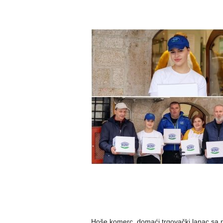
Hoše komerc, domaći trgovački lanac sa na