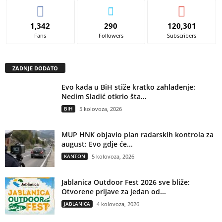
1,342
290
120,301
Fans
Followers
Subscribers
ZADNJE DODATO
Evo kada u BiH stiže kratko zahlađenje:
Nedim Sladić otkrio šta...
BIH
5 kolovoza, 2026
MUP HNK objavio plan radarskih kontrola za
august: Evo gdje će...
KANTON
5 kolovoza, 2026
Jablanica Outdoor Fest 2026 sve bliže:
Otvorene prijave za jedan od...
JABLANICA
4 kolovoza, 2026