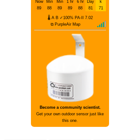
Now
Min
Min
1 hr
6 hr
Day
k
89
88
89
89
88
81
71
🌡
A
B
✓100%
PA-II
7.02
⧉ PurpleAir Map
Become a community scientist.
Get your own outdoor sensor just like
this one.