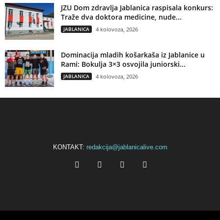
JZU Dom zdravlja Jablanica raspisala konkurs:
Traže dva doktora medicine, nude...
JABLANICA
4 kolovoza, 2026
Dominacija mladih košarkaša iz Jablanice u
Rami: Bokulja 3×3 osvojila juniorski...
JABLANICA
4 kolovoza, 2026
KONTAKT:
redakcija@jablanicalive.com