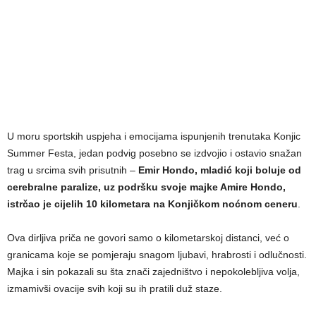
U moru sportskih uspjeha i emocijama ispunjenih trenutaka Konjic
Summer Festa, jedan podvig posebno se izdvojio i ostavio snažan
trag u srcima svih prisutnih –
Emir Hondo, mladić koji boluje od
cerebralne paralize, uz podršku svoje majke Amire Hondo,
istrčao je cijelih 10 kilometara na Konjičkom noćnom ceneru
.
Ova dirljiva priča ne govori samo o kilometarskoj distanci, već o
granicama koje se pomjeraju snagom ljubavi, hrabrosti i odlučnosti.
Majka i sin pokazali su šta znači zajedništvo i nepokolebljiva volja,
izmamivši ovacije svih koji su ih pratili duž staze.