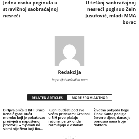
Jedna osoba poginula u
U teškoj saobraćajnoj
stravičnoj saobraćajnoj
nesreći poginuo Zein
nesreći
Jusufović, mladi MMA
borac
Redakcija
https://jablanicalive.com
RELATED ARTICLES
MORE FROM AUTHOR
Dirljiva priča iz BiH: Braco
Kućni budžeti pod sve
Životna pobjeda Bege
Kendić gradi kuću
većim pritiskom: Građani
Tihak: Sama podigla
momku koji je pokušavao
u BiH prvo plaćaju
četvero djece, danas je
preživjeti u napuštenoj
račune, pa tek onda
ponosna nana troje
prostoriji – “Spavati na
razmišljaju o ostalom
doktora
slami nije život koji iko...