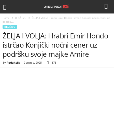
Home
DRUŠTVO
ŽELJA I VOLJA: Hrabri Emir Hondo istrčao Konjički noćni cener uz
podršku...
DRUŠTVO
ŽELJA I VOLJA: Hrabri Emir Hondo
istrčao Konjički noćni cener uz
podršku svoje majke Amire
By
Redakcija
-
9 srpnja, 2025
1375