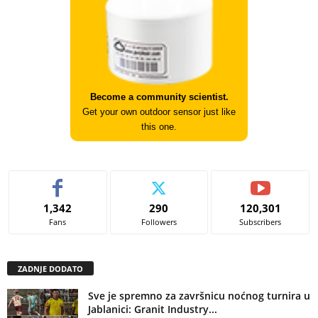
Become a community scientist.
Get your own outdoor sensor just like
this one.
1,342
290
120,301
Fans
Followers
Subscribers
ZADNJE DODATO
Sve je spremno za završnicu noćnog turnira u
Jablanici: Granit Industry...