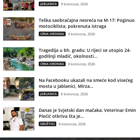
JABLANICA
9 kolovoza, 2026
Teška saobraćajna nesreća na M-17: Poginuo
motociklista, pokrenuta istraga
CRNA HRONIKA
8 kolovoza, 2026
Tragedija u bh. gradu: U rijeci se utopio 24-
godišnji mladić, okolnosti...
CRNA HRONIKA
8 kolovoza, 2026
Na Facebooku ukazali na smeće kod visećeg
mosta u Jablanici, Mirza...
JABLANICA
8 kolovoza, 2026
Danas je Svjetski dan mačaka: Veterinar Emin
Plećić otkriva šta je...
DRUŠTVO
8 kolovoza, 2026