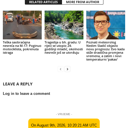
RELATED ARTICLES
MORE FROM AUTHOR
Teška saobraćajna
Tragedija u bh. gradu: U
Poznati meteorolog
nesreća na M-17: Poginuo
rijeci se utopio 24-
Nedim Sladić objavio
motociklista, pokrenuta
godišnji mladić, okolnosti
novu prognozu: Evo kada
istraga
nesreće još se utvrđuju
stiže drastična promjena
vremena, a zatim i novi
temperaturni ‘pakao’
LEAVE A REPLY
Log in to leave a comment
- VRIJEME -
On August 9th, 2026, 10:20:21 AM UTC