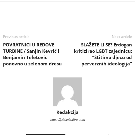
Previous article
Next article
POVRATNICI U REDOVE
SLAŽETE LI SE? Erdogan
TURBINE / Sanjin Kevrić i
kritizirao LGBT zajednicu:
Benjamin Teletović
“Štitimo djecu od
ponovno u zelenom dresu
perverznih ideologija”
Redakcija
https://jablanicalive.com