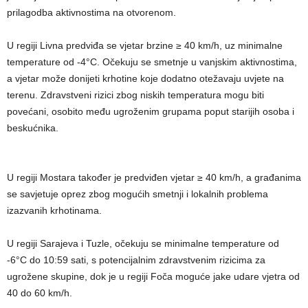
prilagodba aktivnostima na otvorenom.
U regiji Livna predviđa se vjetar brzine ≥ 40 km/h, uz minimalne
temperature od -4°C. Očekuju se smetnje u vanjskim aktivnostima,
a vjetar može donijeti krhotine koje dodatno otežavaju uvjete na
terenu. Zdravstveni rizici zbog niskih temperatura mogu biti
povećani, osobito među ugroženim grupama poput starijih osoba i
beskućnika.
U regiji Mostara također je predviđen vjetar ≥ 40 km/h, a građanima
se savjetuje oprez zbog mogućih smetnji i lokalnih problema
izazvanih krhotinama.
U regiji Sarajeva i Tuzle, očekuju se minimalne temperature od
-6°C do 10:59 sati, s potencijalnim zdravstvenim rizicima za
ugrožene skupine, dok je u regiji Foča moguće jake udare vjetra od
40 do 60 km/h.