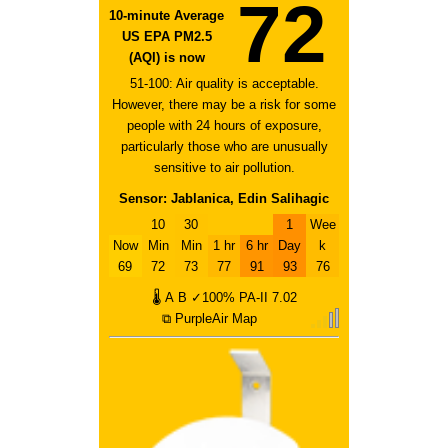
72
10-minute Average
US EPA PM2.5
(AQI) is now
51-100: Air quality is acceptable.
However, there may be a risk for some
people with 24 hours of exposure,
particularly those who are unusually
sensitive to air pollution.
Sensor: Jablanica, Edin Salihagic
10
30
1
Wee
Now
Min
Min
1 hr
6 hr
Day
k
69
72
73
77
91
93
76
🌡
A
B
✓100%
PA-II
7.02
⧉ PurpleAir Map