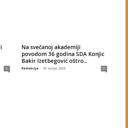
i
Na svečanoj akademiji
povodom 36 godina SDA Konjic
Bakir Izetbegović oštro...
Redakcija
-
30 srpnja, 2026
0
0