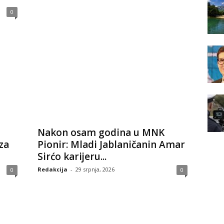
0
Nakon osam godina u MNK
za
Pionir: Mladi Jablaničanin Amar
Sirćo karijeru...
Redakcija
-
29 srpnja, 2026
0
0