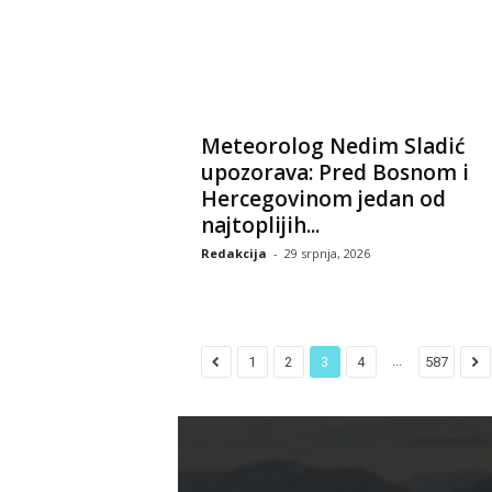
Meteorolog Nedim Sladić
upozorava: Pred Bosnom i
Hercegovinom jedan od
najtoplijih...
Redakcija
-
29 srpnja, 2026
...
1
2
3
4
587