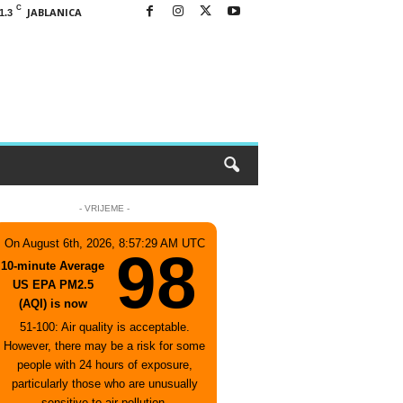
C
JABLANICA
1.3
- VRIJEME -
On August 6th, 2026, 8:57:29 AM UTC
98
10-minute Average
US EPA PM2.5
(AQI) is now
51-100: Air quality is acceptable.
However, there may be a risk for some
people with 24 hours of exposure,
particularly those who are unusually
sensitive to air pollution.