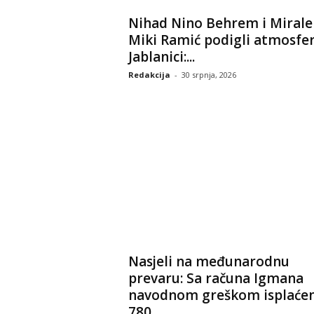
Nihad Nino Behrem i Miral
Miki Ramić podigli atmosfe
Jablanici:...
Redakcija
-
30 srpnja, 2026
Nasjeli na međunarodnu
prevaru: Sa računa Igmana
navodnom greškom isplaće
780...