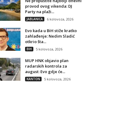
Ne propustite najbolji dnevni
provod ovog vikenda: DJ
Party na plaži...
JABLANICA
6 kolovoza, 2026
Evo kada u BiH stiže kratko
zahlađenje: Nedim Sladić
otkrio šta...
BIH
5 kolovoza, 2026
MUP HNK objavio plan
radarskih kontrola za
august: Evo gdje će...
KANTON
5 kolovoza, 2026