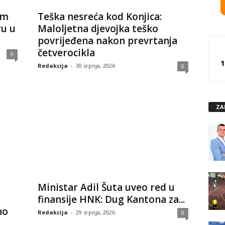
em
Teška nesreća kod Konjica:
ru u
Maloljetna djevojka teško
povrijeđena nakon prevrtanja
četverocikla
0
1
Redakcija
-
30 srpnja, 2026
0
ZA
Ministar Adil Šuta uveo red u
finansije HNK: Dug Kantona za...
no
Redakcija
-
29 srpnja, 2026
0