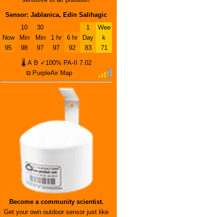
Sensor: Jablanica, Edin Salihagic
10
30
1
Wee
Now
Min
Min
1 hr
6 hr
Day
k
95
98
97
97
92
83
71
🌡
A
B
✓100%
PA-II
7.02
⧉ PurpleAir Map
Become a community scientist.
Get your own outdoor sensor just like