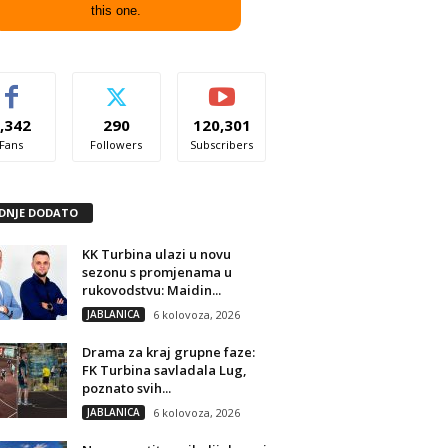
this one.
,342
290
120,301
Fans
Followers
Subscribers
DNJE DODATO
KK Turbina ulazi u novu
sezonu s promjenama u
rukovodstvu: Maidin...
JABLANICA
6 kolovoza, 2026
Drama za kraj grupne faze:
FK Turbina savladala Lug,
poznato svih...
JABLANICA
6 kolovoza, 2026