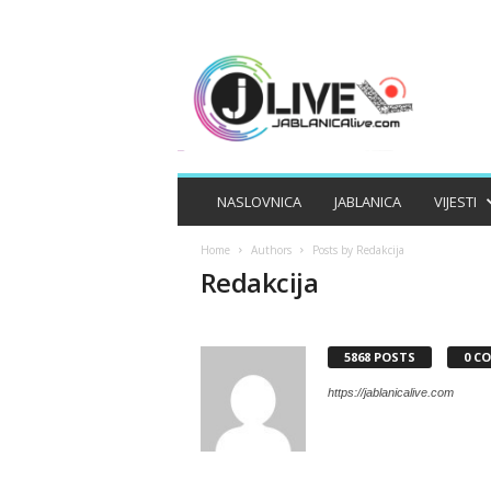
J
A
B
L
A
N
I
NASLOVNICA
JABLANICA
VIJESTI
C
A
Home
Authors
Posts by Redakcija
L
Redakcija
I
V
E
5868 POSTS
0 C
https://jablanicalive.com