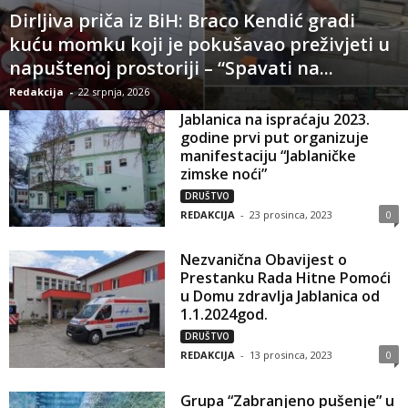
Dirljiva priča iz BiH: Braco Kendić gradi
kuću momku koji je pokušavao preživjeti u
napuštenoj prostoriji – “Spavati na...
Redakcija
-
22 srpnja, 2026
Jablanica na ispraćaju 2023.
godine prvi put organizuje
manifestaciju “Jablaničke
zimske noći”
DRUŠTVO
REDAKCIJA
-
23 prosinca, 2023
0
Nezvanična Obavijest o
Prestanku Rada Hitne Pomoći
u Domu zdravlja Jablanica od
1.1.2024god.
DRUŠTVO
REDAKCIJA
-
13 prosinca, 2023
0
Grupa “Zabranjeno pušenje” u