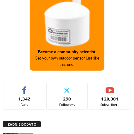
Become a community scientist.
Get your own outdoor sensor just like
this one.
1,342
290
120,301
Fans
Followers
Subscribers
ZADNJE DODATO