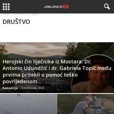
Home
DRUŠTVO
Page 67
DRUŠTVO
APEL
APELI
BIZNIS
DRUŠTVO
HISTORIJA
Herojski čin liječnika iz Mostara: Dr.
Antonio Udundžić i dr. Gabriela Topić među
prvima pritekli u pomoć teško
povrijeđenom...
Redakcija
-
6 kolovoza, 2026