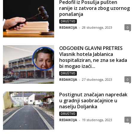
Pedofil iz Posušja pušten
ranije iz zatvora zbog uzornog
ponašanja
DRUŠTVO
REDAKCIJA
-
28 studenoga, 2023
0
ODGOĐEN GLAVNI PRETRES
Vlasnik hotela Jablanica
hospitaliziran, ne zna se kada
bi mogao izaći...
DRUŠTVO
REDAKCIJA
-
27 studenoga, 2023
0
Postignut značajan napredak
u gradnji saobraćajnice u
naselju Doljanka
DRUŠTVO
REDAKCIJA
-
19 studenoga, 2023
0