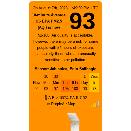
On August 7th, 2026, 1:49:50 PM UTC
93
10-minute Average
US EPA PM2.5
(AQI) is now
51-100: Air quality is acceptable.
However, there may be a risk for some
people with 24 hours of exposure,
particularly those who are unusually
sensitive to air pollution.
Sensor: Jablanica, Edin Salihagic
10
30
1
Wee
Now
Min
Min
1 hr
6 hr
Day
k
92
93
97
105
103
90
73
🌡
A
B
✓100%
PA-II
7.02
⧉ PurpleAir Map