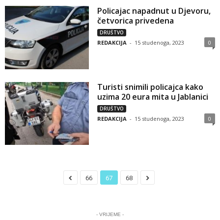
Policajac napadnut u Djevoru,
četvorica privedena
DRUŠTVO
REDAKCIJA
-
15 studenoga, 2023
0
Turisti snimili policajca kako
uzima 20 eura mita u Jablanici
DRUŠTVO
REDAKCIJA
-
15 studenoga, 2023
0
66
67
68
- VRIJEME -