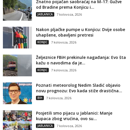
Znatno pojačan saobraćaj na M-17: Gužve
od Bradine prema Konjicu i...
JABLANICA
7 kolovoza, 2026
Nakon pljačke pumpe u Konjicu: Dvije osobe
uhapšene, obavljeni pretresi
KONJIC
7 kolovoza, 2026
Željeznice FBiH prekinule nagađanja: Evo šta
kažu o navodima da je...
KONJIC
7 kolovoza, 2026
Poznati meteorolog Nedim Sladić objavio
novu prognozu: Evo kada stiže drastična...
BIH
7 kolovoza, 2026
Posjetili smo pijacu u Jablanici: Manje
kupaca zbog vrućina, ovo su...
JABLANICA
7 kolovoza, 2026