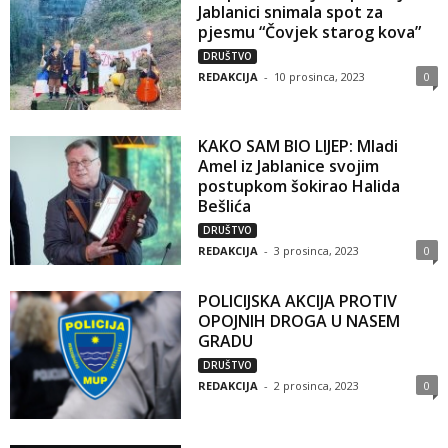
Jablanici snimala spot za
pjesmu “Čovjek starog kova”
DRUŠTVO
REDAKCIJA
-
10 prosinca, 2023
0
KAKO SAM BIO LIJEP: Mladi
Amel iz Jablanice svojim
postupkom šokirao Halida
Bešlića
DRUŠTVO
REDAKCIJA
-
3 prosinca, 2023
0
POLICIJSKA AKCIJA PROTIV
OPOJNIH DROGA U NASEM
GRADU
DRUŠTVO
REDAKCIJA
-
2 prosinca, 2023
0