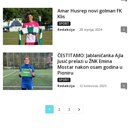
Amar Husrep novi golman FK
Klis
SPORT
Redakcija
-
28 srpnja, 2024
0
ČESTITAMO: Jablaničanka Ajla
Jusić prelazi u ŽNK Emina
Mostar nakon osam godina u
Pioniru
SPORT
Redakcija
-
12 kolovoza, 2025
0
1
2
3