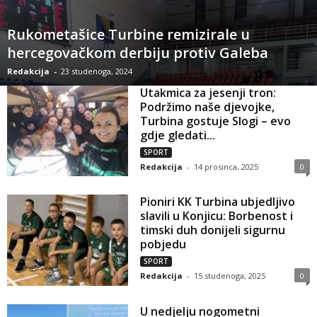
Rukometašice Turbine remizirale u
hercegovačkom derbiju protiv Galeba
Redakcija
-
23 studenoga, 2024
Utakmica za jesenji tron:
Podržimo naše djevojke,
Turbina gostuje Slogi – evo
gdje gledati...
SPORT
Redakcija
-
14 prosinca, 2025
0
Pioniri KK Turbina ubjedljivo
slavili u Konjicu: Borbenost i
timski duh donijeli sigurnu
pobjedu
SPORT
Redakcija
-
15 studenoga, 2025
0
U nedjelju nogometni