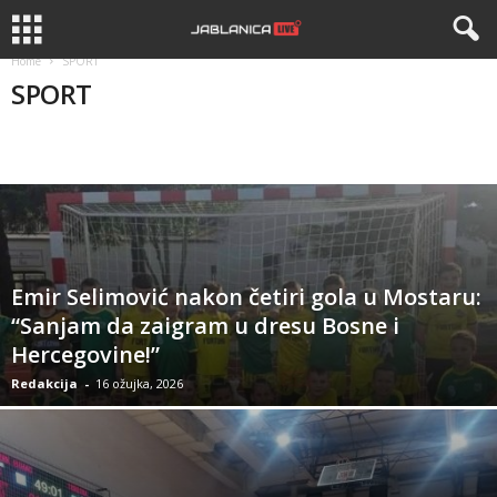
Home
SPORT
SPORT
APEL
APELI
BIZNIS
DRUŠTVO
HISTORIJA
Emir Selimović nakon četiri gola u Mostaru:
“Sanjam da zaigram u dresu Bosne i
Hercegovine!”
Redakcija
-
16 ožujka, 2026