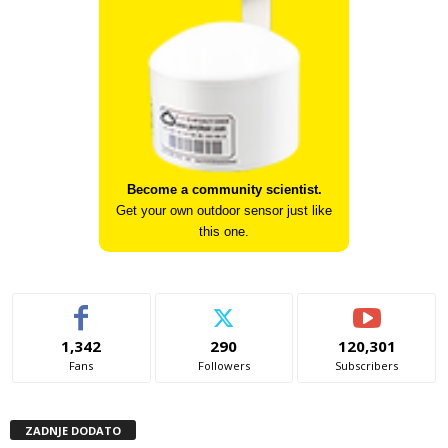
Become a community scientist.
Get your own outdoor sensor just like
this one.
1,342
290
120,301
Fans
Followers
Subscribers
ZADNJE DODATO