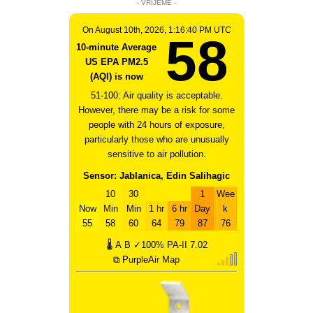
- VRIJEME -
On August 10th, 2026, 1:16:40 PM UTC
58
10-minute Average
US EPA PM2.5
(AQI) is now
51-100: Air quality is acceptable.
However, there may be a risk for some
people with 24 hours of exposure,
particularly those who are unusually
sensitive to air pollution.
Sensor: Jablanica, Edin Salihagic
10
30
1
Wee
Now
Min
Min
1 hr
6 hr
Day
k
55
58
60
64
79
87
76
🌡
A
B
✓100%
PA-II
7.02
⧉ PurpleAir Map