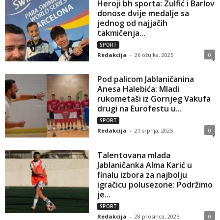
Heroji bh sporta: Zulfić i Barlov
donose dvije medalje sa
jednog od najjačih
takmičenja...
SPORT
Redakcija
-
26 ožujka, 2025
0
Pod palicom Jablaničanina
Anesa Halebića: Mladi
rukometaši iz Gornjeg Vakufa
drugi na Eurofestu u...
SPORT
Redakcija
-
21 srpnja, 2025
0
Talentovana mlada
Jablaničanka Alma Karić u
finalu izbora za najbolju
igračicu polusezone: Podržimo
je...
SPORT
Redakcija
-
28 prosinca, 2025
0