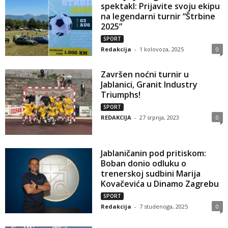
spektakl: Prijavite svoju ekipu
na legendarni turnir “Štrbine
2025”
SPORT
Redakcija
-
1 kolovoza, 2025
0
Završen noćni turnir u
Jablanici, Granit Industry
Triumphs!
SPORT
REDAKCIJA
-
27 srpnja, 2023
0
Jablaničanin pod pritiskom:
Boban donio odluku o
trenerskoj sudbini Marija
Kovačevića u Dinamo Zagrebu
SPORT
Redakcija
-
7 studenoga, 2025
0