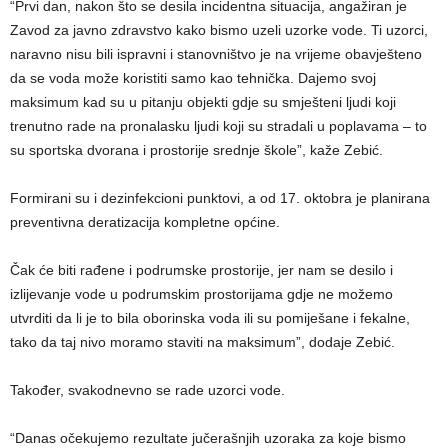
“Prvi dan, nakon što se desila incidentna situacija, angažiran je
Zavod za javno zdravstvo kako bismo uzeli uzorke vode. Ti uzorci,
naravno nisu bili ispravni i stanovništvo je na vrijeme obavješteno
da se voda može koristiti samo kao tehnička. Dajemo svoj
maksimum kad su u pitanju objekti gdje su smješteni ljudi koji
trenutno rade na pronalasku ljudi koji su stradali u poplavama – to
su sportska dvorana i prostorije srednje škole”, kaže Zebić.
Formirani su i dezinfekcioni punktovi, a od 17. oktobra je planirana
preventivna deratizacija kompletne općine.
Čak će biti rađene i podrumske prostorije, jer nam se desilo i
izlijevanje vode u podrumskim prostorijama gdje ne možemo
utvrditi da li je to bila oborinska voda ili su pomiješane i fekalne,
tako da taj nivo moramo staviti na maksimum”, dodaje Zebić.
Također, svakodnevno se rade uzorci vode.
“Danas očekujemo rezultate jučerašnjih uzoraka za koje bismo