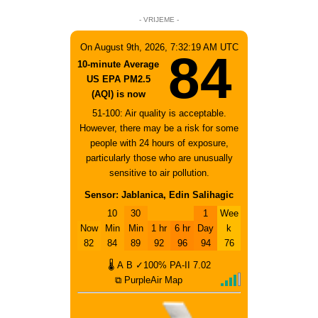
- VRIJEME -
On August 9th, 2026, 7:32:19 AM UTC
84
10-minute Average
US EPA PM2.5
(AQI) is now
51-100: Air quality is acceptable.
However, there may be a risk for some
people with 24 hours of exposure,
particularly those who are unusually
sensitive to air pollution.
Sensor: Jablanica, Edin Salihagic
10
30
1
Wee
Now
Min
Min
1 hr
6 hr
Day
k
82
84
89
92
96
94
76
🌡
A
B
✓100%
PA-II
7.02
⧉ PurpleAir Map