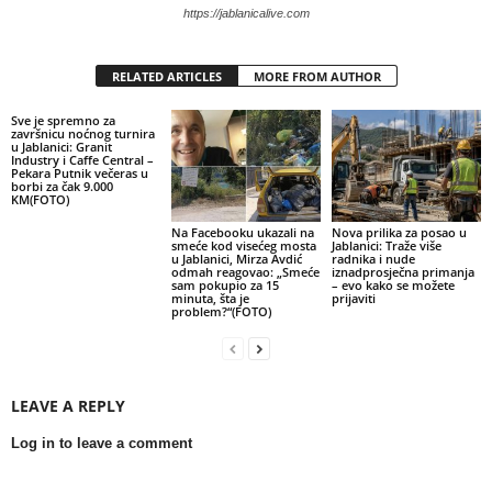
https://jablanicalive.com
RELATED ARTICLES
MORE FROM AUTHOR
Sve je spremno za
završnicu noćnog turnira
u Jablanici: Granit
Industry i Caffe Central –
Pekara Putnik večeras u
borbi za čak 9.000
KM(FOTO)
Na Facebooku ukazali na
Nova prilika za posao u
smeće kod visećeg mosta
Jablanici: Traže više
u Jablanici, Mirza Avdić
radnika i nude
odmah reagovao: „Smeće
iznadprosječna primanja
sam pokupio za 15
– evo kako se možete
minuta, šta je
prijaviti
problem?“(FOTO)
LEAVE A REPLY
Log in to leave a comment