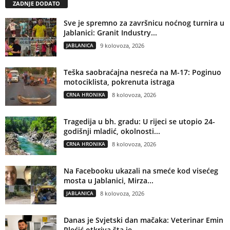
ZADNJE DODATO
Sve je spremno za završnicu noćnog turnira u
Jablanici: Granit Industry...
JABLANICA
9 kolovoza, 2026
Teška saobraćajna nesreća na M-17: Poginuo
motociklista, pokrenuta istraga
CRNA HRONIKA
8 kolovoza, 2026
Tragedija u bh. gradu: U rijeci se utopio 24-
godišnji mladić, okolnosti...
CRNA HRONIKA
8 kolovoza, 2026
Na Facebooku ukazali na smeće kod visećeg
mosta u Jablanici, Mirza...
JABLANICA
8 kolovoza, 2026
Danas je Svjetski dan mačaka: Veterinar Emin
Plećić otkriva šta je...