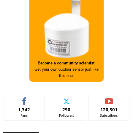
Become a community scientist.
Get your own outdoor sensor just like
this one.
1,342
290
120,301
Fans
Followers
Subscribers