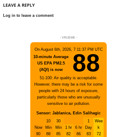
LEAVE A REPLY
Log in to leave a comment
- VRIJEME -
On August 6th, 2026, 7:11:37 PM UTC
88
10-minute Average
US EPA PM2.5
(AQI) is now
51-100: Air quality is acceptable.
However, there may be a risk for some
people with 24 hours of exposure,
particularly those who are unusually
sensitive to air pollution.
Sensor: Jablanica, Edin Salihagic
10
30
1
Wee
Now
Min
Min
1 hr
6 hr
Day
k
90
88
85
82
86
83
72