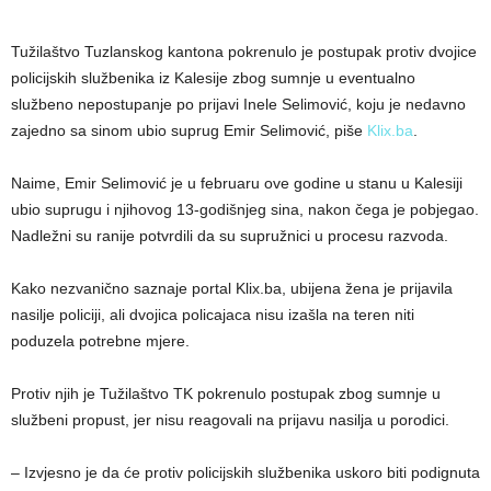
Tužilaštvo Tuzlanskog kantona pokrenulo je postupak protiv dvojice
policijskih službenika iz Kalesije zbog sumnje u eventualno
službeno nepostupanje po prijavi Inele Selimović, koju je nedavno
zajedno sa sinom ubio suprug Emir Selimović, piše
Klix.ba
.
Naime, Emir Selimović je u februaru ove godine u stanu u Kalesiji
ubio suprugu i njihovog 13-godišnjeg sina, nakon čega je pobjegao.
Nadležni su ranije potvrdili da su supružnici u procesu razvoda.
Kako nezvanično saznaje portal Klix.ba, ubijena žena je prijavila
nasilje policiji, ali dvojica policajaca nisu izašla na teren niti
poduzela potrebne mjere.
Protiv njih je Tužilaštvo TK pokrenulo postupak zbog sumnje u
službeni propust, jer nisu reagovali na prijavu nasilja u porodici.
– Izvjesno je da će protiv policijskih službenika uskoro biti podignuta