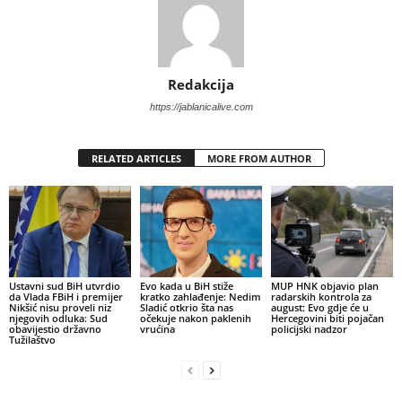
Redakcija
https://jablanicalive.com
RELATED ARTICLES
MORE FROM AUTHOR
Ustavni sud BiH utvrdio
Evo kada u BiH stiže
MUP HNK objavio plan
da Vlada FBiH i premijer
kratko zahlađenje: Nedim
radarskih kontrola za
Nikšić nisu proveli niz
Sladić otkrio šta nas
august: Evo gdje će u
njegovih odluka: Sud
očekuje nakon paklenih
Hercegovini biti pojačan
obavijestio državno
vrućina
policijski nadzor
Tužilaštvo