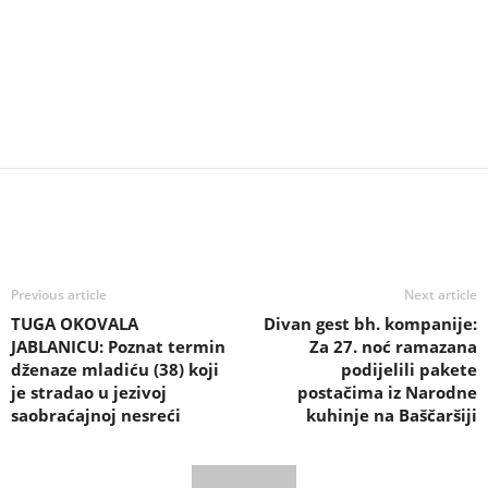
Previous article
Next article
TUGA OKOVALA
Divan gest bh. kompanije:
JABLANICU: Poznat termin
Za 27. noć ramazana
dženaze mladiću (38) koji
podijelili pakete
je stradao u jezivoj
postačima iz Narodne
saobraćajnoj nesreći
kuhinje na Baščaršiji