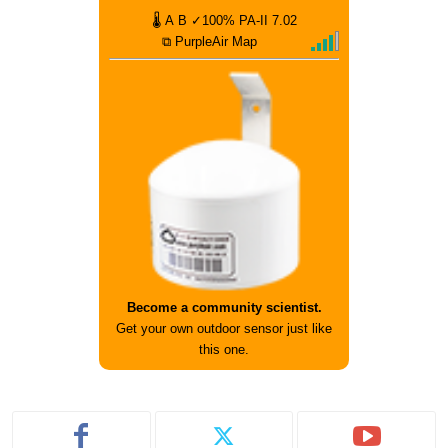
🌡
A
B
✓100%
PA-II
7.02
⧉ PurpleAir Map
Become a community scientist.
Get your own outdoor sensor just like
this one.