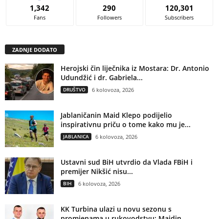
1,342
290
120,301
Fans
Followers
Subscribers
ZADNJE DODATO
Herojski čin liječnika iz Mostara: Dr. Antonio
Udundžić i dr. Gabriela...
DRUŠTVO
6 kolovoza, 2026
Jablaničanin Maid Klepo podijelio
inspirativnu priču o tome kako mu je...
JABLANICA
6 kolovoza, 2026
Ustavni sud BiH utvrdio da Vlada FBiH i
premijer Nikšić nisu...
BIH
6 kolovoza, 2026
KK Turbina ulazi u novu sezonu s
promjenama u rukovodstvu: Maidin...