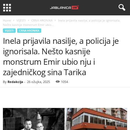
Home
VIJESTI
CRNA HRONIKA
Inela prijavila nasilje, a policija je ignorisala.
Nešto kasnije monstrum Emir ubio...
VIJESTI
CRNA HRONIKA
Inela prijavila nasilje, a policija je
ignorisala. Nešto kasnije
monstrum Emir ubio nju i
zajedničkog sina Tarika
By
Redakcija
-
26 ožujka, 2025
1054