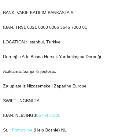
BANK: VAKIF KATILIM BANKASI A.S.
IBAN: TR91 0021 0000 0006 3546 7000 01
LOCATION : İstanbul, Türkiye
Derneğin Adı: Bosna Hersek Yardımlaşma Derneği
Açıklama: Sanja Kriještorac
Za uplate iz Nizozemske i Zapadne Europe
SWIFT: INGBNL2A
IBAN: NL63INGB
0675431905
St. :
Pomozi.ba
(Help Bosnie) NL