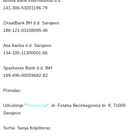
Bosna Bank International d.d.
141-306-53201196-79
ZiraatBank BH d.d. Sarajevo
186-121-03108095-46
Asa banka d.d. Sarajevo
134-105-11300001-66
Sparkasse Bank d.d. BiH
199-496-00059682-82
Primalac:
Udruženje “
Pomozi.ba
”, dr. Fetaha Bećirbegovića br. 8, 71000
Sarajevo
Svrha: Sanja Kriještorac