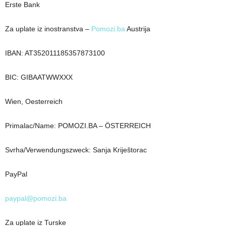
Erste Bank
Za uplate iz inostranstva –
Pomozi.ba
Austrija
IBAN: AT352011185357873100
BIC: GIBAATWWXXX
Wien, Oesterreich
Primalac/Name: POMOZI.BA – ÖSTERREICH
Svrha/Verwendungszweck: Sanja Kriještorac
PayPal
paypal@pomozi.ba
Za uplate iz Turske