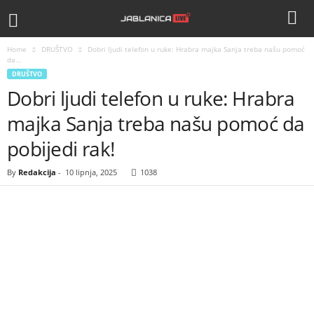
Home
DRUŠTVO
Dobri ljudi telefon u ruke: Hrabra majka Sanja treba našu pomoć
da...
DRUŠTVO
Dobri ljudi telefon u ruke: Hrabra
majka Sanja treba našu pomoć da
pobijedi rak!
By
Redakcija
-
10 lipnja, 2025
1038