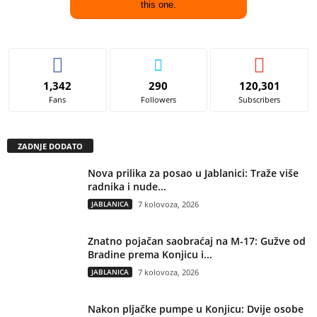
this one.
1,342
290
120,301
Fans
Followers
Subscribers
ZADNJE DODATO
Nova prilika za posao u Jablanici: Traže više
radnika i nude...
JABLANICA
7 kolovoza, 2026
Znatno pojačan saobraćaj na M-17: Gužve od
Bradine prema Konjicu i...
JABLANICA
7 kolovoza, 2026
Nakon pljačke pumpe u Konjicu: Dvije osobe