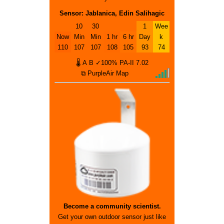
Sensor: Jablanica, Edin Salihagic
10
30
1
Wee
Now
Min
Min
1 hr
6 hr
Day
k
110
107
107
108
105
93
74
🌡
A
B
✓100%
PA-II
7.02
⧉ PurpleAir Map
Become a community scientist.
Get your own outdoor sensor just like