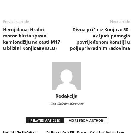
Previous article
Next article
Heroj dana: Hrabri
Divna priča iz Konjica: 30-
motociklista spasio
ak ljudi pomoglo
kamiondžiju na cesti M17
povrijeđenom komšiji u
u blizini Konjica!(VIDEO)
poljoprivrednim radovima
Redakcija
https://jablanicalive.com
RELATED ARTICLES
MORE FROM AUTHOR
Herojski čin liječnika iz
Dirljiva priča iz BiH: Braco
Kućni budžeti pod sve