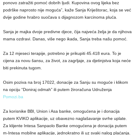
ponovo zatražiti pomoć dobrih ljudi. Kupovina ovog lijeka bez
podrške naprosto nije moguća”, kaže Sanja Kriještorac, koja se već
dvije godine hrabro suočava s dijagnozom karcinoma pluća.
Sanja je majka dvoje predivne djece, čija najveća želja je da njihova
mama ozdravi. Danas, više nego ikada, Sanja treba našu pomoć.
Za 12 mjeseci terapije, potrebno je prikupiti 45.418 eura. To je
cijena za novu šansu, za život, za zagrljaje, za djetinjstva koja neće
biti prekinuta tugom.
Osim poziva na broj 17022, donacije za Sanju su moguće i klikom
na opciju “Doniraj odmah” ili putem žiroračuna Udruženja
Pomozi.ba
Za korisnike BBI, Union i Asa banke, omogućena je i donacija
putem KVIKO aplikacije, uz obavezno naglašavanje svrhe uplate.
Za klijente Intesa Sanpaolo Banke omogućena je donacija putem
m-Intesa mobilne aplikacije, jednokratno ili uz svaki nalog plaćanja.