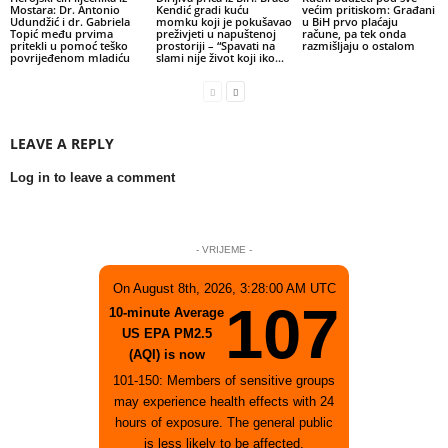
Mostara: Dr. Antonio
Kendić gradi kuću
većim pritiskom: Građani
Udundžić i dr. Gabriela
momku koji je pokušavao
u BiH prvo plaćaju
Topić među prvima
preživjeti u napuštenoj
račune, pa tek onda
pritekli u pomoć teško
prostoriji – “Spavati na
razmišljaju o ostalom
povrijeđenom mladiću
slami nije život koji iko...
LEAVE A REPLY
Log in to leave a comment
- VRIJEME -
On August 8th, 2026, 3:28:00 AM UTC
107
10-minute Average
US EPA PM2.5
(AQI) is now
101-150: Members of sensitive groups
may experience health effects with 24
hours of exposure. The general public
is less likely to be affected.