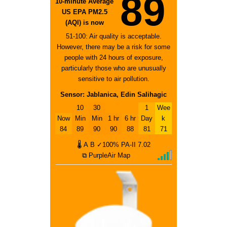
89
10-minute Average
US EPA PM2.5
(AQI) is now
51-100: Air quality is acceptable.
However, there may be a risk for some
people with 24 hours of exposure,
particularly those who are unusually
sensitive to air pollution.
Sensor: Jablanica, Edin Salihagic
10
30
1
Wee
Now
Min
Min
1 hr
6 hr
Day
k
84
89
90
90
88
81
71
🌡
A
B
✓100%
PA-II
7.02
⧉ PurpleAir Map