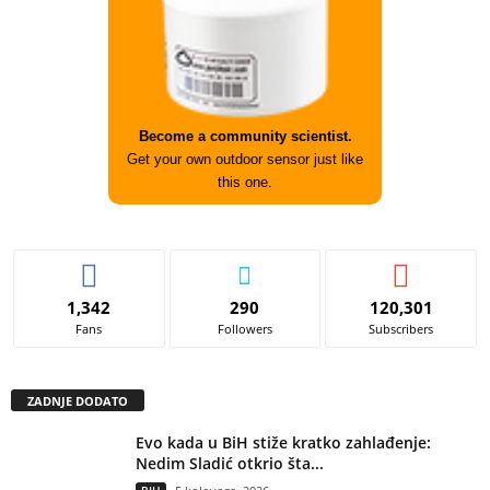
Become a community scientist.
Get your own outdoor sensor just like
this one.
1,342
290
120,301
Fans
Followers
Subscribers
ZADNJE DODATO
Evo kada u BiH stiže kratko zahlađenje:
Nedim Sladić otkrio šta...
BIH