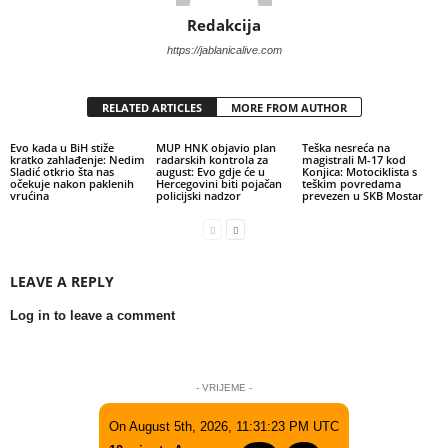
Redakcija
https://jablanicalive.com
RELATED ARTICLES
MORE FROM AUTHOR
Evo kada u BiH stiže
MUP HNK objavio plan
Teška nesreća na
kratko zahlađenje: Nedim
radarskih kontrola za
magistrali M-17 kod
Sladić otkrio šta nas
august: Evo gdje će u
Konjica: Motociklista s
očekuje nakon paklenih
Hercegovini biti pojačan
teškim povredama
vrućina
policijski nadzor
prevezen u SKB Mostar
LEAVE A REPLY
Log in to leave a comment
- VRIJEME -
On August 5th, 2026, 11:31:23 PM UTC