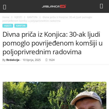
Home
VIJESTI
KANTON
Divna priča iz Konjica: 30-ak ljudi pomoglo
povrijeđenom komšiji u poljoprivrednim radovima
VIJESTI
KANTON
Divna priča iz Konjica: 30-ak ljudi
pomoglo povrijeđenom komšiji u
poljoprivrednim radovima
By
Redakcija
-
10 lipnja, 2025
1624