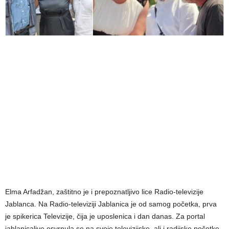
Elma Arfadžan, zaštitno je i prepoznatljivo lice Radio-televizije
Jablanca. Na Radio-televiziji Jablanica je od samog početka, prva
je spikerica Televizije, čija je uposlenica i dan danas. Za portal
jablanicalive osvrnula se na svoje televizijske, ali i radijske početke,