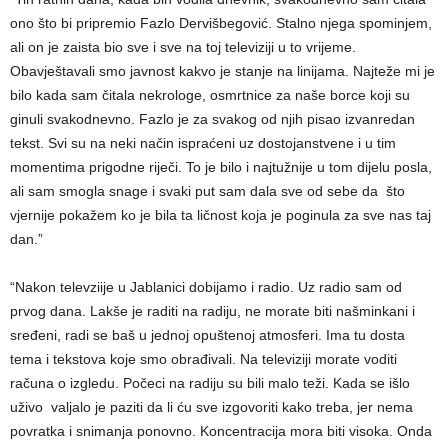
ono što bi pripremio Fazlo Dervišbegović. Stalno njega spominjem,
ali on je zaista bio sve i sve na toj televiziji u to vrijeme.
Obavještavali smo javnost kakvo je stanje na linijama. Najteže mi je
bilo kada sam čitala nekrologe, osmrtnice za naše borce koji su
ginuli svakodnevno. Fazlo je za svakog od njih pisao izvanredan
tekst. Svi su na neki način ispraćeni uz dostojanstvene i u tim
momentima prigodne riječi. To je bilo i najtužnije u tom dijelu posla,
ali sam smogla snage i svaki put sam dala sve od sebe da što
vjernije pokažem ko je bila ta ličnost koja je poginula za sve nas taj
dan.”
“Nakon televziije u Jablanici dobijamo i radio. Uz radio sam od
prvog dana. Lakše je raditi na radiju, ne morate biti našminkani i
sređeni, radi se baš u jednoj opuštenoj atmosferi. Ima tu dosta
tema i tekstova koje smo obrađivali. Na televiziji morate voditi
računa o izgledu. Počeci na radiju su bili malo teži. Kada se išlo
uživo valjalo je paziti da li ću sve izgovoriti kako treba, jer nema
povratka i snimanja ponovno. Koncentracija mora biti visoka. Onda