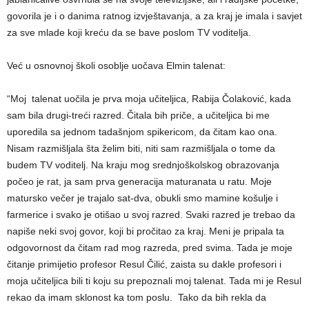
govorila je i o danima ratnog izvještavanja, a za kraj je imala i savjet
za sve mlade koji kreću da se bave poslom TV voditelja.
Već u osnovnoj školi osoblje uočava Elmin talenat:
“Moj talenat uočila je prva moja učiteljica, Rabija Čolaković, kada
sam bila drugi-treći razred. Čitala bih priče, a učiteljica bi me
uporedila sa jednom tadašnjom spikericom, da čitam kao ona.
Nisam razmišljala šta želim biti, niti sam razmišljala o tome da
budem TV voditelj. Na kraju mog srednjoškolskog obrazovanja
počeo je rat, ja sam prva generacija maturanata u ratu. Moje
matursko večer je trajalo sat-dva, obukli smo mamine košulje i
farmerice i svako je otišao u svoj razred. Svaki razred je trebao da
napiše neki svoj govor, koji bi pročitao za kraj. Meni je pripala ta
odgovornost da čitam rad mog razreda, pred svima. Tada je moje
čitanje primijetio profesor Resul Čilić, zaista su dakle profesori i
moja učiteljica bili ti koju su prepoznali moj talenat. Tada mi je Resul
rekao da imam sklonost ka tom poslu. Tako da bih rekla da