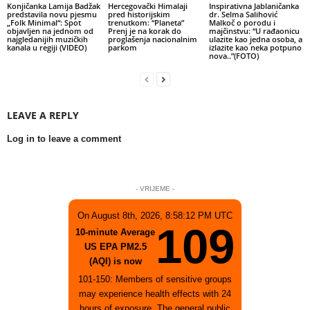
Konjičanka Lamija Badžak
Hercegovački Himalaji
Inspirativna Jablaničanka
predstavila novu pjesmu
pred historijskim
dr. Selma Salihović
„Folk Minimal“: Spot
trenutkom: “Planeta”
Malkoč o porodu i
objavljen na jednom od
Prenj je na korak do
majčinstvu: “U rađaonicu
najgledanijih muzičkih
proglašenja nacionalnim
ulazite kao jedna osoba, a
kanala u regiji (VIDEO)
parkom
izlazite kao neka potpuno
nova..”(FOTO)
LEAVE A REPLY
Log in to leave a comment
- VRIJEME -
On August 8th, 2026, 8:58:12 PM UTC
109
10-minute Average
US EPA PM2.5
(AQI) is now
101-150: Members of sensitive groups
may experience health effects with 24
hours of exposure. The general public