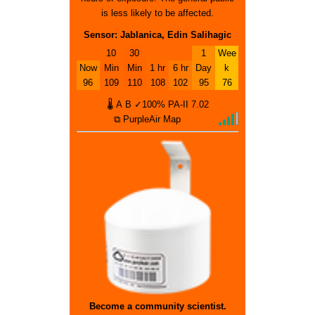
is less likely to be affected.
Sensor: Jablanica, Edin Salihagic
10
30
1
Wee
Now
Min
Min
1 hr
6 hr
Day
k
96
109
110
108
102
95
76
🌡
A
B
✓100%
PA-II
7.02
⧉ PurpleAir Map
Become a community scientist.