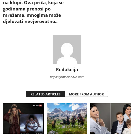
na klupi. Ova priča, koja se
godinama prenosi po
mrežama, mnogima može
djelovati nevjerovatno..
Redakcija
https://jablanicalive.com
RELATED ARTICLES
MORE FROM AUTHOR