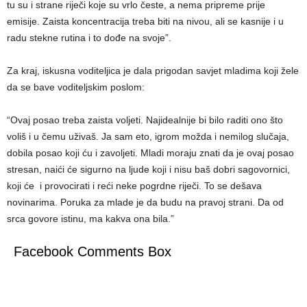
tu su i strane riječi koje su vrlo česte, a nema pripreme prije
emisije. Zaista koncentracija treba biti na nivou, ali se kasnije i u
radu stekne rutina i to dođe na svoje”.
Za kraj, iskusna voditeljica je dala prigodan savjet mladima koji žele
da se bave voditeljskim poslom:
“Ovaj posao treba zaista voljeti. Najidealnije bi bilo raditi ono što
voliš i u čemu uživaš. Ja sam eto, igrom možda i nemilog slučaja,
dobila posao koji ću i zavoljeti. Mladi moraju znati da je ovaj posao
stresan, naići će sigurno na ljude koji i nisu baš dobri sagovornici,
koji će i provocirati i reći neke pogrdne riječi. To se dešava
novinarima. Poruka za mlade je da budu na pravoj strani. Da od
srca govore istinu, ma kakva ona bila.”
Facebook Comments Box