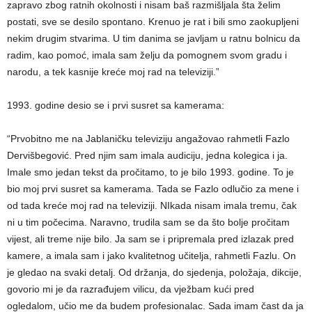
zapravo zbog ratnih okolnosti i nisam baš razmišljala šta želim
postati, sve se desilo spontano. Krenuo je rat i bili smo zaokupljeni
nekim drugim stvarima. U tim danima se javljam u ratnu bolnicu da
radim, kao pomoć, imala sam želju da pomognem svom gradu i
narodu, a tek kasnije kreće moj rad na televiziji.”
1993. godine desio se i prvi susret sa kamerama:
“Prvobitno me na Jablaničku televiziju angažovao rahmetli Fazlo
Dervišbegović. Pred njim sam imala audiciju, jedna kolegica i ja.
Imale smo jedan tekst da pročitamo, to je bilo 1993. godine. To je
bio moj prvi susret sa kamerama. Tada se Fazlo odlučio za mene i
od tada kreće moj rad na televiziji. NIkada nisam imala tremu, čak
ni u tim počecima. Naravno, trudila sam se da što bolje pročitam
vijest, ali treme nije bilo. Ja sam se i pripremala pred izlazak pred
kamere, a imala sam i jako kvalitetnog učitelja, rahmetli Fazlu. On
je gledao na svaki detalj. Od držanja, do sjedenja, položaja, dikcije,
govorio mi je da razrađujem vilicu, da vježbam kući pred
ogledalom, učio me da budem profesionalac. Sada imam čast da ja