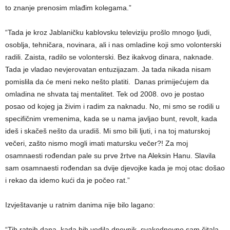
to znanje prenosim mlađim kolegama.”
“Tada je kroz Jablaničku kablovsku televiziju prošlo mnogo ljudi,
osoblja, tehničara, novinara, ali i nas omladine koji smo volonterski
radili. Zaista, radilo se volonterski. Bez ikakvog dinara, naknade.
Tada je vladao nevjerovatan entuzijazam. Ja tada nikada nisam
pomislila da će meni neko nešto platiti. Danas primijećujem da
omladina ne shvata taj mentalitet. Tek od 2008. ovo je postao
posao od kojeg ja živim i radim za naknadu. No, mi smo se rodili u
specifičnim vremenima, kada se u nama javljao bunt, revolt, kada
ideš i skačeš nešto da uradiš. Mi smo bili ljuti, i na toj maturskoj
večeri, zašto nismo mogli imati matursku večer?! Za moj
osamnaesti rođendan pale su prve žrtve na Aleksin Hanu. Slavila
sam osamnaesti rođendan sa dvije djevojke kada je moj otac došao
i rekao da idemo kući da je počeo rat.”
Izvještavanje u ratnim danima nije bilo lagano:
“Tih ratnih dana, kada bih vodila dnevnik, svakodnevno sam čitala