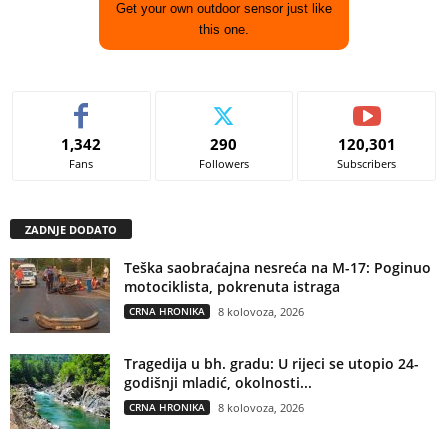
Get your own outdoor sensor just like
this one.
1,342
290
120,301
Fans
Followers
Subscribers
ZADNJE DODATO
Teška saobraćajna nesreća na M-17: Poginuo
motociklista, pokrenuta istraga
CRNA HRONIKA
8 kolovoza, 2026
Tragedija u bh. gradu: U rijeci se utopio 24-
godišnji mladić, okolnosti...
CRNA HRONIKA
8 kolovoza, 2026