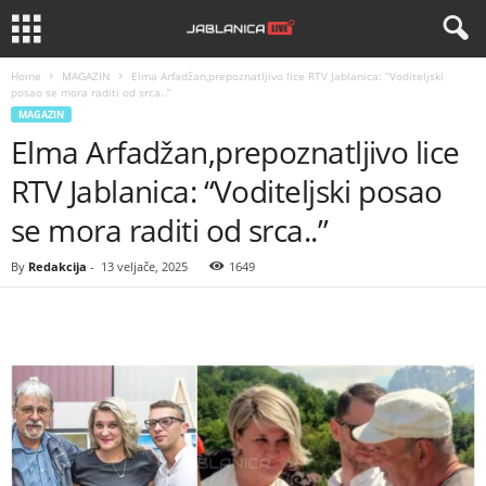
Home
MAGAZIN
Elma Arfadžan,prepoznatljivo lice RTV Jablanica: “Voditeljski
posao se mora raditi od srca..”
MAGAZIN
Elma Arfadžan,prepoznatljivo lice
RTV Jablanica: “Voditeljski posao
se mora raditi od srca..”
By
Redakcija
-
13 veljače, 2025
1649