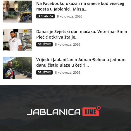
Na Facebooku ukazali na smeće kod visećeg
mosta u Jablanici, Mirza...
JABLANICA
8 kolovoza, 2026
Danas je Svjetski dan mačaka: Veterinar Emin
Plećić otkriva šta je...
DRUŠTVO
8 kolovoza, 2026
Vrijedni Jablaničanin Adnan Đelmo u jednom
danu čistio ulaze u četiri...
DRUŠTVO
8 kolovoza, 2026