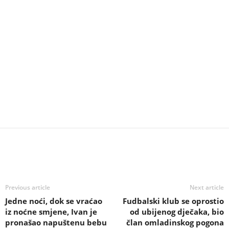
Previous article
Next article
Jedne noći, dok se vraćao
Fudbalski klub se oprostio
iz noćne smjene, Ivan je
od ubijenog dječaka, bio
pronašao napuštenu bebu
član omladinskog pogona