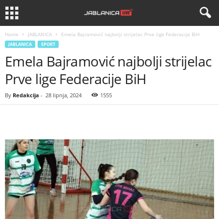
Home
JABLANICA
Emela Bajramović najbolji strijelac Prve lige Federacije BiH
JABLANICA
SPORT
Emela Bajramović najbolji strijelac
Prve lige Federacije BiH
By
Redakcija
-
28 lipnja, 2024
1555