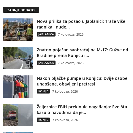
ZADNJE DODATO
Nova prilika za posao u Jablanici: Traže više
radnika i nude...
JABLANICA
7 kolovoza, 2026
Znatno pojačan saobraćaj na M-17: Gužve od
Bradine prema Konjicu i...
JABLANICA
7 kolovoza, 2026
Nakon pljačke pumpe u Konjicu: Dvije osobe
uhapšene, obavljeni pretresi
KONJIC
7 kolovoza, 2026
Željeznice FBiH prekinule nagađanja: Evo šta
kažu o navodima da je...
KONJIC
7 kolovoza, 2026