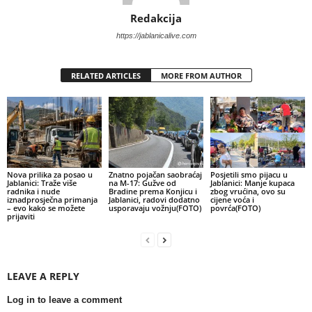
Redakcija
https://jablanicalive.com
RELATED ARTICLES
MORE FROM AUTHOR
Nova prilika za posao u
Znatno pojačan saobraćaj
Posjetili smo pijacu u
Jablanici: Traže više
na M-17: Gužve od
Jablanici: Manje kupaca
radnika i nude
Bradine prema Konjicu i
zbog vrućina, ovo su
iznadprosječna primanja
Jablanici, radovi dodatno
cijene voća i
– evo kako se možete
usporavaju vožnju(FOTO)
povrća(FOTO)
prijaviti
LEAVE A REPLY
Log in to leave a comment