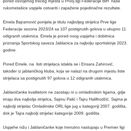
pored osvojenog trećeg mjesta u Prvoj ligi Federacije BiH naše
rukometašice uspjele ostvariti i zapažene pojedinačne rezultate.
Emela Bajramović ponijela je titulu najboljeg strijelca Prve lige
Federacije sezona 2023/24 sa 107 postignutih golova u ukupno 11
odigranih utakmica. Emela je pored ovog uspjeha i dobitnica
priznanja Sportskog saveza Jablanica za najbolju sportiskinje 2023.
godine.
Pored Emele, na listi strijelaca istakla se i Ensara Zahirović,
također iz jablaničkog kluba, koja se nalazi na drugom mjestu liste
strijelaca sa postignutih 97 golova u 12 odigranih utakmica.
Jablaničanke kvalitetom ne zaostaju ni u omladinskim ligama, gdje
imaju dva najbolja strijelca, Sajmu Palić i Tajru Halilhodžić. Sajma je
najbolji strijelac Omladinske ORL lige jug u kategoriji 2007. godišta,
dok je Tajra najbolji strijelac kategorije 2009. godišta.
Uspjehe nižu i Jablaničanke koje trenutno nastupaju u Premier ligi