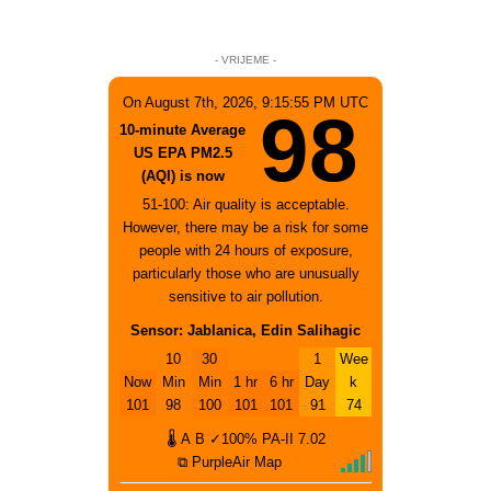
- VRIJEME -
On August 7th, 2026, 9:15:55 PM UTC
98
10-minute Average
US EPA PM2.5
(AQI) is now
51-100: Air quality is acceptable.
However, there may be a risk for some
people with 24 hours of exposure,
particularly those who are unusually
sensitive to air pollution.
Sensor: Jablanica, Edin Salihagic
10
30
1
Wee
Now
Min
Min
1 hr
6 hr
Day
k
101
98
100
101
101
91
74
🌡
A
B
✓100%
PA-II
7.02
⧉ PurpleAir Map