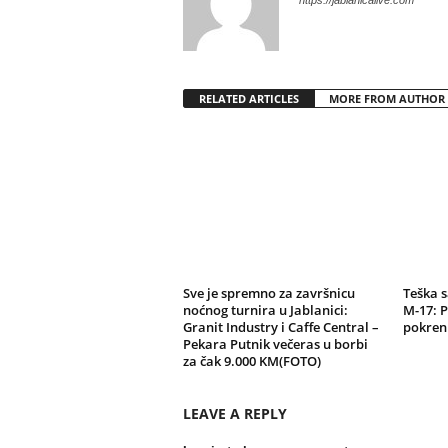
https://jablanicalive.com
RELATED ARTICLES
MORE FROM AUTHOR
Sve je spremno za završnicu
Teška 
noćnog turnira u Jablanici:
M-17: P
Granit Industry i Caffe Central –
pokren
Pekara Putnik večeras u borbi
za čak 9.000 KM(FOTO)
LEAVE A REPLY