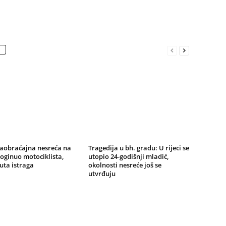
saobraćajna nesreća na
Tragedija u bh. gradu: U rijeci se
oginuo motociklista,
utopio 24-godišnji mladić,
uta istraga
okolnosti nesreće još se
utvrđuju