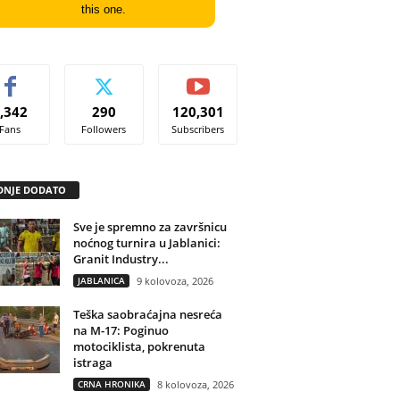
this one.
,342
290
120,301
Fans
Followers
Subscribers
DNJE DODATO
Sve je spremno za završnicu
noćnog turnira u Jablanici:
Granit Industry...
JABLANICA
9 kolovoza, 2026
Teška saobraćajna nesreća
na M-17: Poginuo
motociklista, pokrenuta
istraga
CRNA HRONIKA
8 kolovoza, 2026