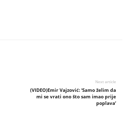
Next article
(VIDEO)Emir Vajzović: ‘Samo želim da
mi se vrati ono što sam imao prije
poplava’