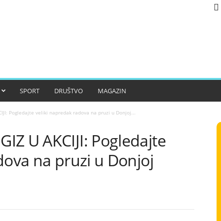
SPORT
DRUŠTVO
MAGAZIN
I: Pogledajte veliki napredak radova na pruzi u Donjoj...
IZ U AKCIJI: Pogledajte
dova na pruzi u Donjoj