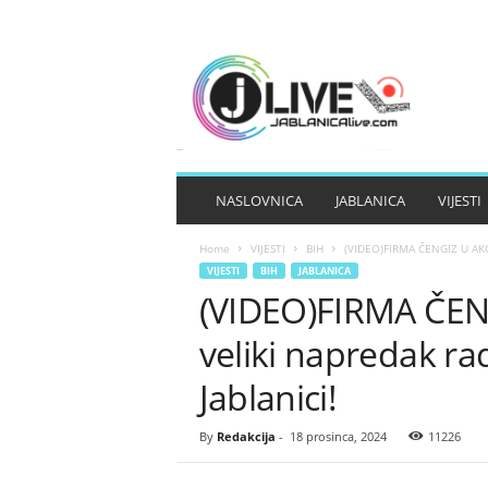
J
A
B
L
A
N
I
NASLOVNICA
JABLANICA
VIJESTI
C
A
Home
VIJESTI
BIH
(VIDEO)FIRMA ČENGIZ U AKCIJ
L
VIJESTI
BIH
JABLANICA
I
(VIDEO)FIRMA ČENG
V
E
veliki napredak ra
Jablanici!
By
Redakcija
-
18 prosinca, 2024
11226