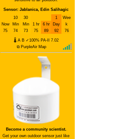
Sensor: Jablanica, Edin Salihagic
10
30
1
Wee
Now
Min
Min
1 hr
6 hr
Day
k
75
74
73
75
89
92
76
🌡
A
B
✓100%
PA-II
7.02
⧉ PurpleAir Map
Become a community scientist.
Get your own outdoor sensor just like