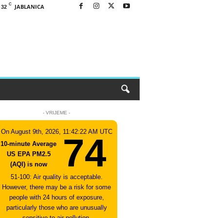
C
JABLANICA
32
- VRIJEME -
On August 9th, 2026, 11:42:22 AM UTC
74
10-minute Average
US EPA PM2.5
(AQI) is now
51-100: Air quality is acceptable.
However, there may be a risk for some
people with 24 hours of exposure,
particularly those who are unusually
sensitive to air pollution.