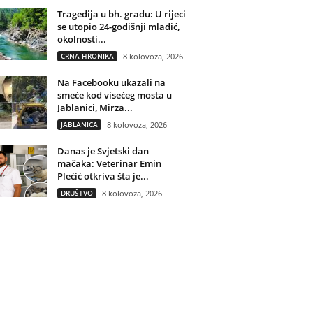
Tragedija u bh. gradu: U rijeci
se utopio 24-godišnji mladić,
okolnosti...
CRNA HRONIKA
8 kolovoza, 2026
Na Facebooku ukazali na
smeće kod visećeg mosta u
Jablanici, Mirza...
JABLANICA
8 kolovoza, 2026
Danas je Svjetski dan
mačaka: Veterinar Emin
Plećić otkriva šta je...
DRUŠTVO
8 kolovoza, 2026