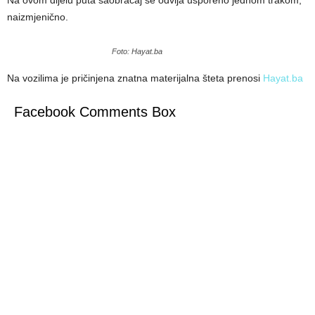
Na ovom dijelu puta saobraćaj se odvija usporeno jednom trakom,
naizmjenično.
Foto: Hayat.ba
Na vozilima je pričinjena znatna materijalna šteta prenosi
Hayat.ba
Facebook Comments Box