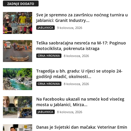
ZADNJE DODATO
Sve je spremno za završnicu noćnog turnira u
Jablanici: Granit Industry...
JABLANICA
9 kolovoza, 2026
Teška saobraćajna nesreća na M-17: Poginuo
motociklista, pokrenuta istraga
CRNA HRONIKA
8 kolovoza, 2026
Tragedija u bh. gradu: U rijeci se utopio 24-
godišnji mladić, okolnosti...
CRNA HRONIKA
8 kolovoza, 2026
Na Facebooku ukazali na smeće kod visećeg
mosta u Jablanici, Mirza...
JABLANICA
8 kolovoza, 2026
Danas je Svjetski dan mačaka: Veterinar Emin