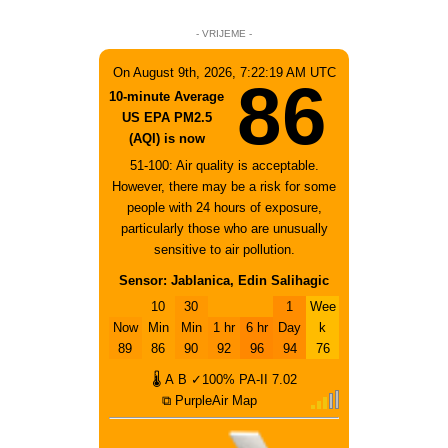
- VRIJEME -
On August 9th, 2026, 7:22:19 AM UTC
86
10-minute Average
US EPA PM2.5
(AQI) is now
51-100: Air quality is acceptable.
However, there may be a risk for some
people with 24 hours of exposure,
particularly those who are unusually
sensitive to air pollution.
Sensor: Jablanica, Edin Salihagic
10
30
1
Wee
Now
Min
Min
1 hr
6 hr
Day
k
89
86
90
92
96
94
76
🌡
A
B
✓100%
PA-II
7.02
⧉ PurpleAir Map