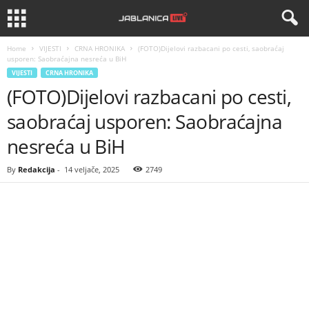
Home
VIJESTI
CRNA HRONIKA
(FOTO)Dijelovi razbacani po cesti, saobraćaj
usporen: Saobraćajna nesreća u BiH
VIJESTI
CRNA HRONIKA
(FOTO)Dijelovi razbacani po cesti,
saobraćaj usporen: Saobraćajna
nesreća u BiH
By
Redakcija
-
14 veljače, 2025
2749