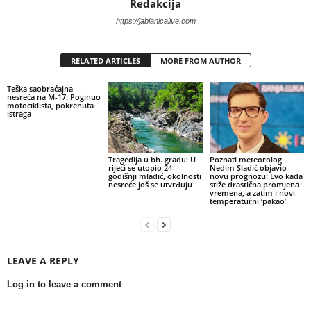
Redakcija
https://jablanicalive.com
RELATED ARTICLES
MORE FROM AUTHOR
Teška saobraćajna
nesreća na M-17: Poginuo
motociklista, pokrenuta
istraga
Tragedija u bh. gradu: U
Poznati meteorolog
rijeci se utopio 24-
Nedim Sladić objavio
godišnji mladić, okolnosti
novu prognozu: Evo kada
nesreće još se utvrđuju
stiže drastična promjena
vremena, a zatim i novi
temperaturni ‘pakao’
LEAVE A REPLY
Log in to leave a comment