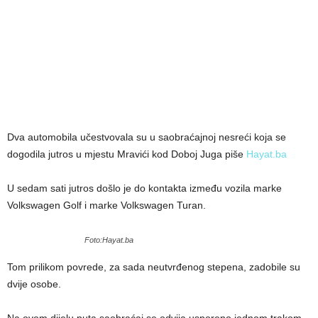
Dva automobila učestvovala su u saobraćajnoj nesreći koja se
dogodila jutros u mjestu Mravići kod Doboj Juga piše
Hayat.ba
U sedam sati jutros došlo je do kontakta između vozila marke
Volkswagen Golf i marke Volkswagen Turan.
Foto:Hayat.ba
Tom prilikom povrede, za sada neutvrđenog stepena, zadobile su
dvije osobe.