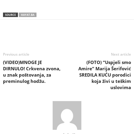
SOURCE
HAYAT.BA
Previous article
Next article
(VIDEO)MNOGE JE
(FOTO) “Uspjeli smo
DIRNULO! Crkvena zvona,
Amire” Marija Šerifović
u znak poštovanja, za
SREDILA KUĆU porodici
preminulog hodžu.
koja živi u teškim
uslovima