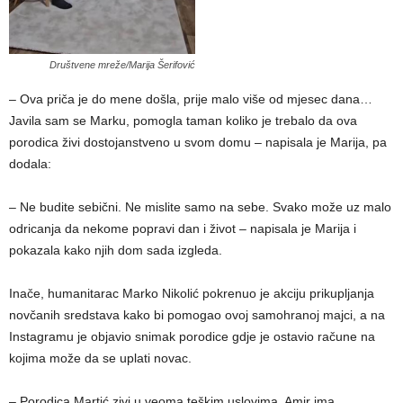
Društvene mreže/Marija Šerifović
– Ova priča je do mene došla, prije malo više od mjesec dana…
Javila sam se Marku, pomogla taman koliko je trebalo da ova
porodica živi dostojanstveno u svom domu – napisala je Marija, pa
dodala:
– Ne budite sebični. Ne mislite samo na sebe. Svako može uz malo
odricanja da nekome popravi dan i život – napisala je Marija i
pokazala kako njih dom sada izgleda.
Inače, humanitarac Marko Nikolić pokrenuo je akciju prikupljanja
novčanih sredstava kako bi pomogao ovoj samohranoj majci, a na
Instagramu je objavio snimak porodice gdje je ostavio račune na
kojima može da se uplati novac.
– Porodica Martić zivi u veoma teškim uslovima. Amir ima