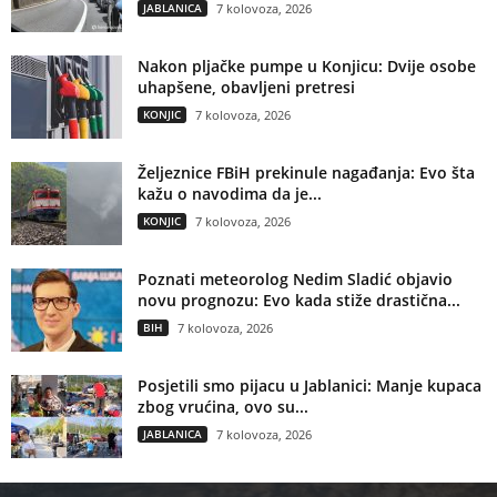
JABLANICA
7 kolovoza, 2026
Nakon pljačke pumpe u Konjicu: Dvije osobe
uhapšene, obavljeni pretresi
KONJIC
7 kolovoza, 2026
Željeznice FBiH prekinule nagađanja: Evo šta
kažu o navodima da je...
KONJIC
7 kolovoza, 2026
Poznati meteorolog Nedim Sladić objavio
novu prognozu: Evo kada stiže drastična...
BIH
7 kolovoza, 2026
Posjetili smo pijacu u Jablanici: Manje kupaca
zbog vrućina, ovo su...
JABLANICA
7 kolovoza, 2026