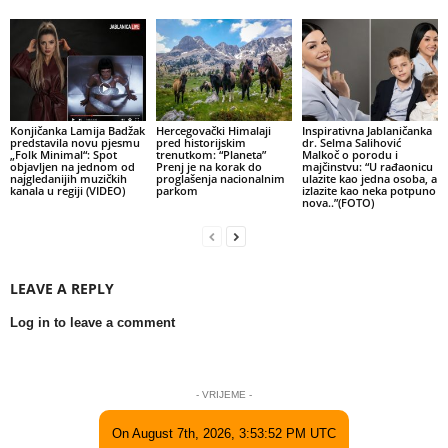
Konjičanka Lamija Badžak
Hercegovački Himalaji
Inspirativna Jablaničanka
predstavila novu pjesmu
pred historijskim
dr. Selma Salihović
„Folk Minimal“: Spot
trenutkom: “Planeta”
Malkoč o porodu i
objavljen na jednom od
Prenj je na korak do
majčinstvu: “U rađaonicu
najgledanijih muzičkih
proglašenja nacionalnim
ulazite kao jedna osoba, a
kanala u regiji (VIDEO)
parkom
izlazite kao neka potpuno
nova..”(FOTO)
LEAVE A REPLY
Log in to leave a comment
- VRIJEME -
On August 7th, 2026, 3:53:52 PM UTC