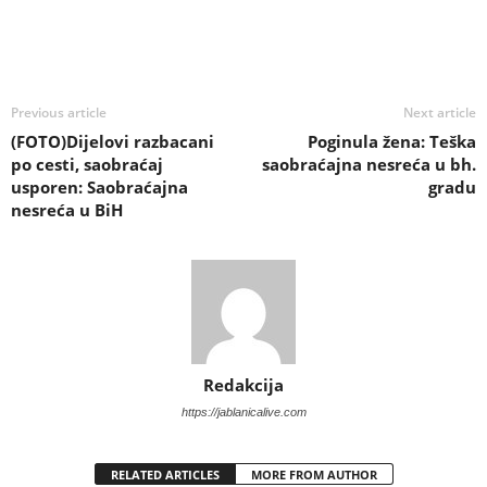
Previous article
Next article
(FOTO)Dijelovi razbacani
Poginula žena: Teška
po cesti, saobraćaj
saobraćajna nesreća u bh.
usporen: Saobraćajna
gradu
nesreća u BiH
Redakcija
https://jablanicalive.com
RELATED ARTICLES
MORE FROM AUTHOR