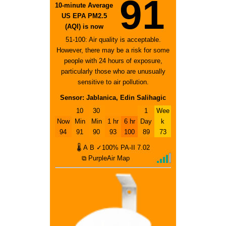
91
10-minute Average
US EPA PM2.5
(AQI) is now
51-100: Air quality is acceptable.
However, there may be a risk for some
people with 24 hours of exposure,
particularly those who are unusually
sensitive to air pollution.
Sensor: Jablanica, Edin Salihagic
10
30
1
Wee
Now
Min
Min
1 hr
6 hr
Day
k
94
91
90
93
100
89
73
🌡
A
B
✓100%
PA-II
7.02
⧉ PurpleAir Map