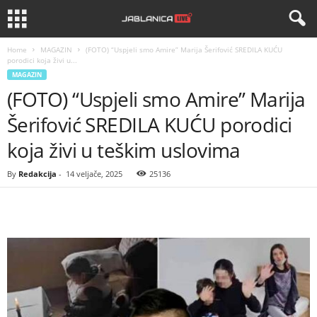
Home
MAGAZIN
(FOTO) “Uspjeli smo Amire” Marija Šerifović SREDILA KUĆU
porodici koja živi u...
MAGAZIN
(FOTO) “Uspjeli smo Amire” Marija
Šerifović SREDILA KUĆU porodici
koja živi u teškim uslovima
By
Redakcija
-
14 veljače, 2025
25136