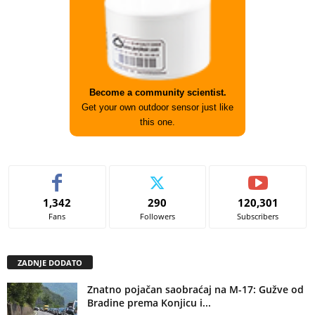
Become a community scientist.
Get your own outdoor sensor just like
this one.
1,342
290
120,301
Fans
Followers
Subscribers
ZADNJE DODATO
Znatno pojačan saobraćaj na M-17: Gužve od
Bradine prema Konjicu i...