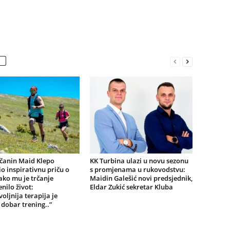
ičanin Maid Klepo
KK Turbina ulazi u novu sezonu
io inspirativnu priču o
s promjenama u rukovodstvu:
ko mu je trčanje
Maidin Galešić novi predsjednik,
nilo život:
Eldar Zukić sekretar Kluba
oljnija terapija je
i dobar trening..”