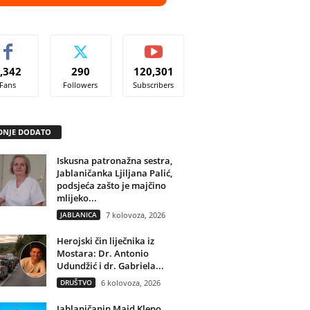
,342
290
120,301
Fans
Followers
Subscribers
DNJE DODATO
Iskusna patronažna sestra,
Jablaničanka Ljiljana Palić,
podsjeća zašto je majčino
mlijeko...
JABLANICA
7 kolovoza, 2026
Herojski čin liječnika iz
Mostara: Dr. Antonio
Udundžić i dr. Gabriela...
DRUŠTVO
6 kolovoza, 2026
Jablaničanin Maid Klepo