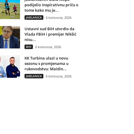
podijelio inspirativnu priču o
tome kako mu je...
JABLANICA
6 kolovoza, 2026
Ustavni sud BiH utvrdio da
Vlada FBiH i premijer Nikšić
nisu...
BIH
6 kolovoza, 2026
KK Turbina ulazi u novu
sezonu s promjenama u
rukovodstvu: Maidin...
JABLANICA
6 kolovoza, 2026