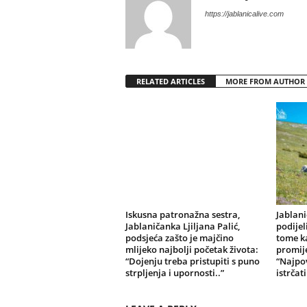
https://jablanicalive.com
RELATED ARTICLES
MORE FROM AUTHOR
Iskusna patronažna sestra,
Jablan
Jablaničanka Ljiljana Palić,
podijel
podsjeća zašto je majčino
tome ka
mlijeko najbolji početak života:
promije
“Dojenju treba pristupiti s puno
“Najpov
strpljenja i upornosti..”
istrčat