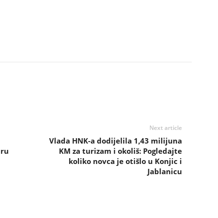
Next article
Vlada HNK-a dodijelila 1,43 milijuna
iru
KM za turizam i okoliš: Pogledajte
koliko novca je otišlo u Konjic i
Jablanicu