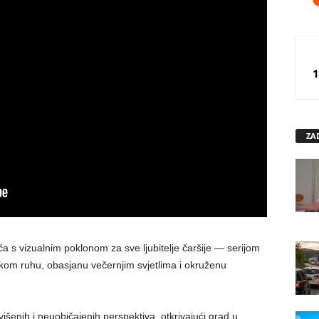
1
ZA
 s vizualnim poklonom za sve ljubitelje čaršije — serijom
mskom ruhu, obasjanu večernjim svjetlima i okruženu
višenih i neuobičajenih perspektiva, otkrivajući grad u