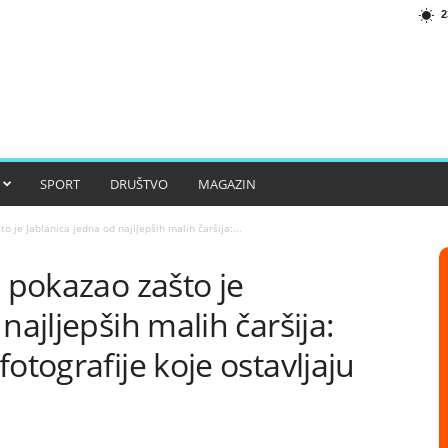
2
SPORT
DRUŠTVO
MAGAZIN
o je Jablanica jedna od najljepših malih čaršija:...
ć pokazao zašto je
najljepših malih čaršija:
otografije koje ostavljaju