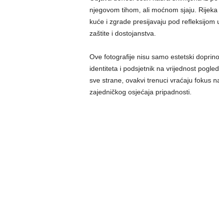
njegovom tihom, ali moćnom sjaju. Rijeka 
kuće i zgrade presijavaju pod refleksijom u
zaštite i dostojanstva.
Ove fotografije nisu samo estetski doprin
identiteta i podsjetnik na vrijednost pogl
sve strane, ovakvi trenuci vraćaju fokus n
zajedničkog osjećaja pripadnosti.