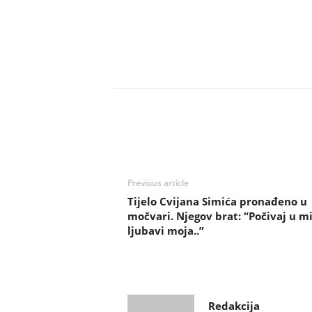
Previous article
Tijelo Cvijana Simića pronađeno u
močvari. Njegov brat: “Počivaj u m
ljubavi moja..”
Redakcija