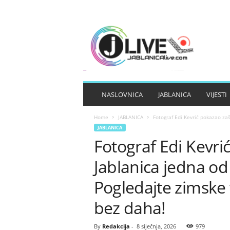
J
A
B
L
A
N
I
NASLOVNICA
JABLANICA
VIJESTI
C
A
Home
JABLANICA
Fotograf Edi Kevrić pokazao zašt
L
JABLANICA
I
Fotograf Edi Kevri
V
E
Jablanica jedna od 
Pogledajte zimske f
bez daha!
By
Redakcija
-
8 siječnja, 2026
979