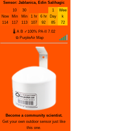
Sensor: Jablanica, Edin Salihagic
10
30
1
Wee
Now
Min
Min
1 hr
6 hr
Day
k
114
117
113
107
92
85
72
🌡
A
B
✓100%
PA-II
7.02
⧉ PurpleAir Map
Become a community scientist.
Get your own outdoor sensor just like
this one.