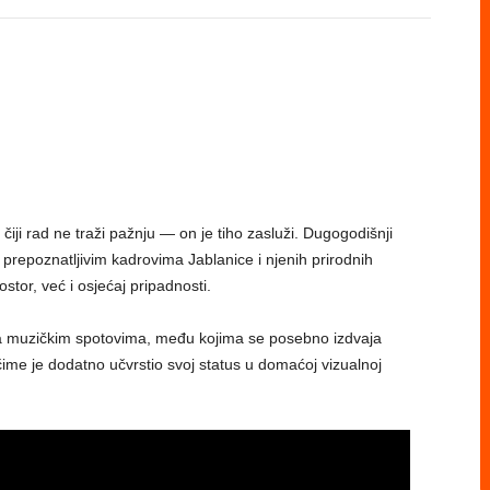
 čiji rad ne traži pažnju — on je tiho zasluži. Dugogodišnji
 prepoznatljivim kadrovima Jablanice i njenih prirodnih
ostor, već i osjećaj pripadnosti.
na muzičkim spotovima, među kojima se posebno izdvaja
me je dodatno učvrstio svoj status u domaćoj vizualnoj