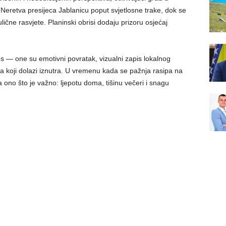
Neretva presijeca Jablanicu poput svjetlosne trake, dok se
lične rasvjete. Planinski obrisi dodaju prizoru osjećaj
os — one su emotivni povratak, vizualni zapis lokalnog
eda koji dolazi iznutra. U vremenu kada se pažnja rasipa na
a ono što je važno: ljepotu doma, tišinu večeri i snagu