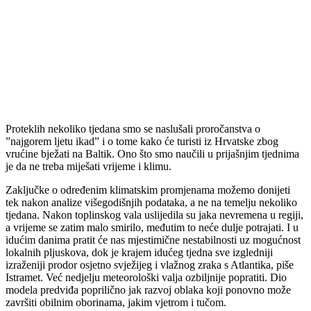
Proteklih nekoliko tjedana smo se naslušali proročanstva o
”najgorem ljetu ikad” i o tome kako će turisti iz Hrvatske zbog
vrućine bježati na Baltik. Ono što smo naučili u prijašnjim tjednima
je da ne treba miješati vrijeme i klimu.
Zaključke o određenim klimatskim promjenama možemo donijeti
tek nakon analize višegodišnjih podataka, a ne na temelju nekoliko
tjedana. Nakon toplinskog vala uslijedila su jaka nevremena u regiji,
a vrijeme se zatim malo smirilo, međutim to neće dulje potrajati. I u
idućim danima pratit će nas mjestimične nestabilnosti uz mogućnost
lokalnih pljuskova, dok je krajem idućeg tjedna sve izgledniji
izraženiji prodor osjetno svježijeg i vlažnog zraka s Atlantika, piše
Istramet. Već nedjelju meteorološki valja ozbiljnije popratiti. Dio
modela predviđa poprilično jak razvoj oblaka koji ponovno može
završiti obilnim oborinama, jakim vjetrom i tučom.