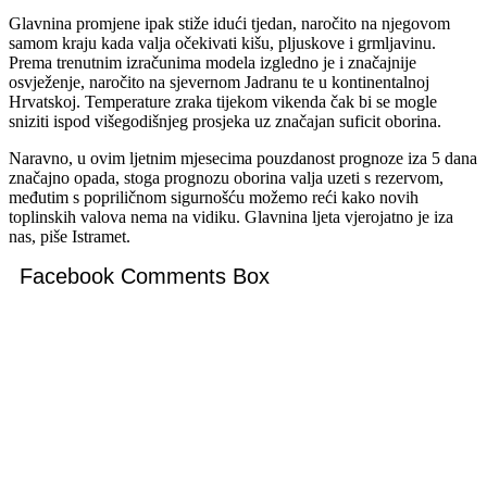
Glavnina promjene ipak stiže idući tjedan, naročito na njegovom
samom kraju kada valja očekivati kišu, pljuskove i grmljavinu.
Prema trenutnim izračunima modela izgledno je i značajnije
osvježenje, naročito na sjevernom Jadranu te u kontinentalnoj
Hrvatskoj. Temperature zraka tijekom vikenda čak bi se mogle
sniziti ispod višegodišnjeg prosjeka uz značajan suficit oborina.
Naravno, u ovim ljetnim mjesecima pouzdanost prognoze iza 5 dana
značajno opada, stoga prognozu oborina valja uzeti s rezervom,
međutim s popriličnom sigurnošću možemo reći kako novih
toplinskih valova nema na vidiku. Glavnina ljeta vjerojatno je iza
nas, piše Istramet.
Facebook Comments Box