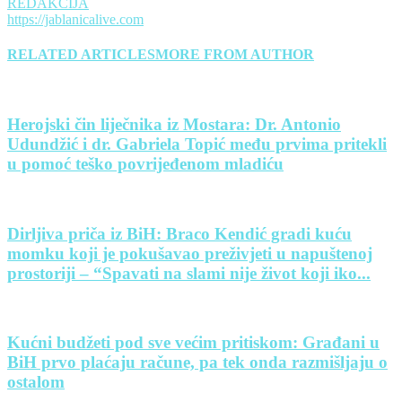
REDAKCIJA
https://jablanicalive.com
RELATED ARTICLES
MORE FROM AUTHOR
Herojski čin liječnika iz Mostara: Dr. Antonio
Udundžić i dr. Gabriela Topić među prvima pritekli
u pomoć teško povrijeđenom mladiću
Dirljiva priča iz BiH: Braco Kendić gradi kuću
momku koji je pokušavao preživjeti u napuštenoj
prostoriji – “Spavati na slami nije život koji iko...
Kućni budžeti pod sve većim pritiskom: Građani u
BiH prvo plaćaju račune, pa tek onda razmišljaju o
ostalom