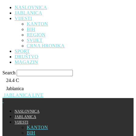
NASLOVNICA
JABLANICA
VIJESTI
KANTON
BIH
REGION
SVIJET
CRNA HRONIKA
SPORT
DRUŠTVO
MAGAZIN
Search
24.4
C
Jablanica
JABLANICA LIVE
NASLOVNICA
JABLANICA
VIJESTI
KANTON
BIH