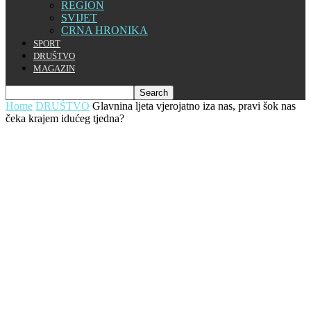
REGION
SVIJET
CRNA HRONIKA
SPORT
DRUŠTVO
MAGAZIN
Home
DRUŠTVO
Glavnina ljeta vjerojatno iza nas, pravi šok nas
čeka krajem idućeg tjedna?