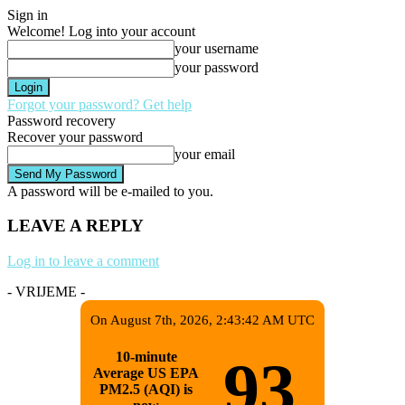
Sign in
Welcome! Log into your account
your username
your password
Forgot your password? Get help
Password recovery
Recover your password
your email
A password will be e-mailed to you.
LEAVE A REPLY
Log in to leave a comment
- VRIJEME -
On August 7th, 2026, 2:43:42 AM UTC
10-minute
93
Average US EPA
PM2.5 (AQI) is