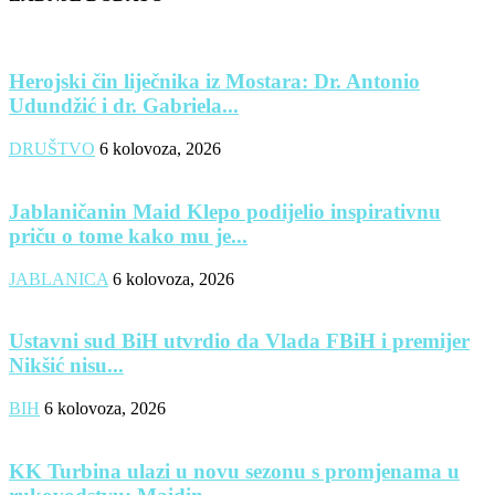
Herojski čin liječnika iz Mostara: Dr. Antonio
Udundžić i dr. Gabriela...
DRUŠTVO
6 kolovoza, 2026
Jablaničanin Maid Klepo podijelio inspirativnu
priču o tome kako mu je...
JABLANICA
6 kolovoza, 2026
Ustavni sud BiH utvrdio da Vlada FBiH i premijer
Nikšić nisu...
BIH
6 kolovoza, 2026
KK Turbina ulazi u novu sezonu s promjenama u