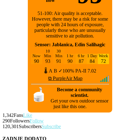
now
51-100: Air quality is acceptable.
However, there may be a risk for some
people with 24 hours of exposure,
particularly those who are unusually
sensitive to air pollution.
Sensor: Jablanica, Edin Salihagic
10
30
Now
Min
Min
1 hr
6 hr
1 Day
Week
90
93
91
90
87
84
72
🌡
A
B
✓100%
PA-II
7.02
⧉ PurpleAir Map
Become a community
scientist.
Get your own outdoor sensor
just like this one.
1,342
Fans
Like
290
Followers
Follow
120,301
Subscribers
Subscribe
ZADNJE DODATO