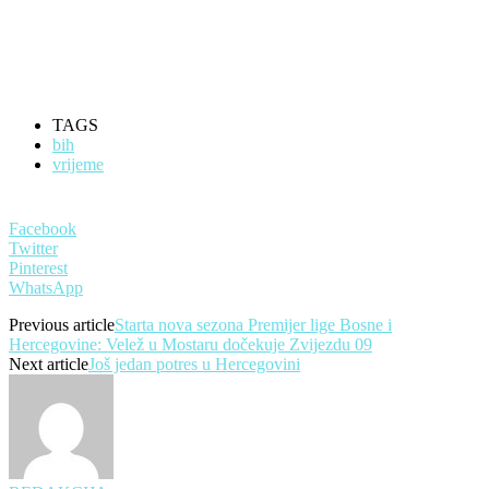
TAGS
bih
vrijeme
Facebook
Twitter
Pinterest
WhatsApp
Previous article
Starta nova sezona Premijer lige Bosne i
Hercegovine: Velež u Mostaru dočekuje Zvijezdu 09
Next article
Još jedan potres u Hercegovini