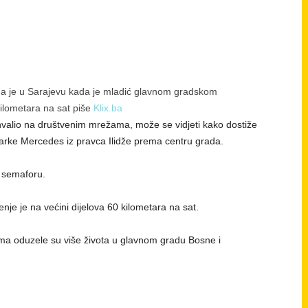
a je u Sarajevu kada je mladić glavnom gradskom
ilometara na sat piše
Klix.ba
hvalio na društvenim mrežama, može se vidjeti kako dostiže
arke Mercedes iz pravca Ilidže prema centru grada.
a semaforu.
nje je na većini dijelova 60 kilometara na sat.
ama oduzele su više života u glavnom gradu Bosne i