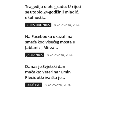
Tragedija u bh. gradu: U rijeci
se utopio 24-godišnji mladić,
okolnosti...
CRNA HRONIKA
8 kolovoza, 2026
Na Facebooku ukazali na
smeće kod visećeg mosta u
Jablanici, Mirza...
JABLANICA
8 kolovoza, 2026
Danas je Svjetski dan
mačaka: Veterinar Emin
Plećić otkriva šta je...
DRUŠTVO
8 kolovoza, 2026