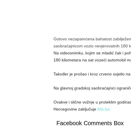
Gotovo nezapamćena bahatost zabilježen
saobraćajnicom vozio nevjerovatnih 180 k
Na videosnimku, kojim se mladić čak i po
180 kilometara na sat vozeći automobil m
Također je prošao i kroz crveno svjetlo n
Na glavnoj gradskoj saobraćajnici ograniče
Ovakve i slične vožnje u proteklim godin
Hercegovine zaključuje
Klix.ba
Facebook Comments Box