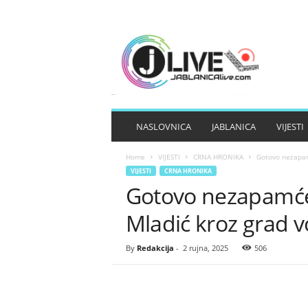
J
A
B
L
A
N
I
NASLOVNICA
JABLANICA
VIJESTI
C
A
Home
VIJESTI
CRNA HRONIKA
Gotovo nezapam
L
VIJESTI
CRNA HRONIKA
I
Gotovo nezapamće
V
E
Mladić kroz grad 
By
Redakcija
-
2 rujna, 2025
506