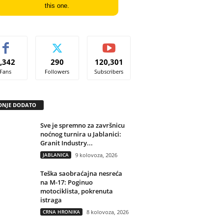
this one.
,342
290
120,301
Fans
Followers
Subscribers
DNJE DODATO
Sve je spremno za završnicu
noćnog turnira u Jablanici:
Granit Industry...
JABLANICA
9 kolovoza, 2026
Teška saobraćajna nesreća
na M-17: Poginuo
motociklista, pokrenuta
istraga
CRNA HRONIKA
8 kolovoza, 2026