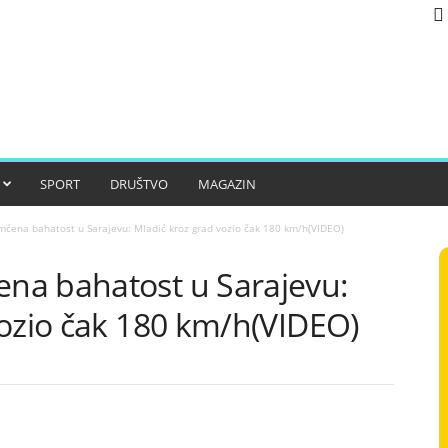
SPORT
DRUŠTVO
MAGAZIN
ćena bahatost u Sarajevu: Mladić kroz grad vozio čak 180 km/h(VIDEO)
na bahatost u Sarajevu:
vozio čak 180 km/h(VIDEO)