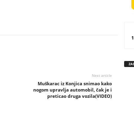
1
ZA
Next article
Muškarac iz Konjica snimao kako
nogom upravlja automobil, čak je i
preticao druga vozila(VIDEO)