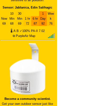
sensitive to air pollution.
Sensor: Jablanica, Edin Salihagic
10
30
1
Wee
Now
Min
Min
1 hr
6 hr
Day
k
69
68
69
72
87
92
76
🌡
A
B
✓100%
PA-II
7.02
⧉ PurpleAir Map
Become a community scientist.
Get your own outdoor sensor just like