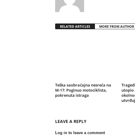
RELATED ARTICLES
MORE FROM AUTHOR
Teška saobraćajna nesreća na
Tragedi
M-17: Poginuo motociklista,
utopio 
pokrenuta istraga
okolnos
utvrđu
LEAVE A REPLY
Log in to leave a comment