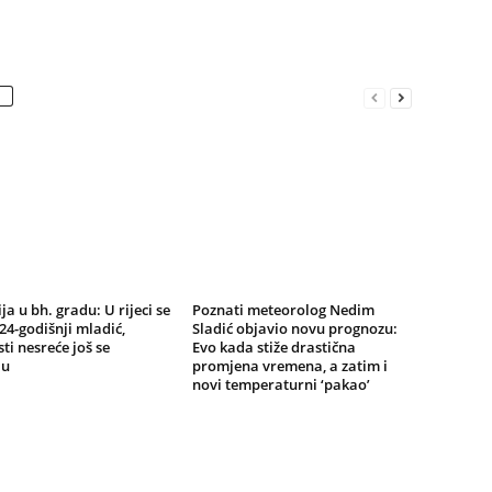
ja u bh. gradu: U rijeci se
Poznati meteorolog Nedim
24-godišnji mladić,
Sladić objavio novu prognozu:
ti nesreće još se
Evo kada stiže drastična
ju
promjena vremena, a zatim i
novi temperaturni ‘pakao’