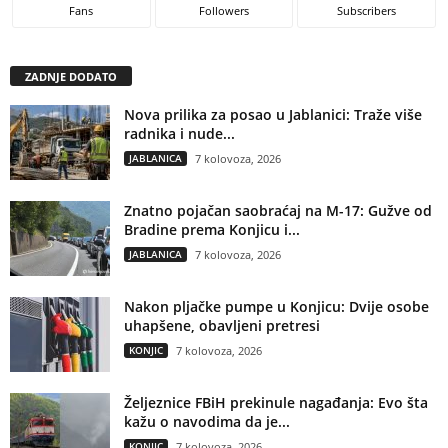
Fans
Followers
Subscribers
ZADNJE DODATO
Nova prilika za posao u Jablanici: Traže više
radnika i nude...
JABLANICA
7 kolovoza, 2026
Znatno pojačan saobraćaj na M-17: Gužve od
Bradine prema Konjicu i...
JABLANICA
7 kolovoza, 2026
Nakon pljačke pumpe u Konjicu: Dvije osobe
uhapšene, obavljeni pretresi
KONJIC
7 kolovoza, 2026
Željeznice FBiH prekinule nagađanja: Evo šta
kažu o navodima da je...
KONJIC
7 kolovoza, 2026