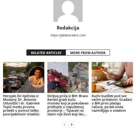
Redakcija
https://jablanicalive.com
RELATED ARTICLES
MORE FROM AUTHOR
Herojski čin liječnika iz
Dirljiva priča iz BiH: Braco
Kućni budžeti pod sve
Mostara: Dr. Antonio
Kendić gradi kuću
većim pritiskom: Građani
Udundžić i dr. Gabriela
momku koji je pokušavao
u BiH prvo plaćaju
Topić među prvima
preživjeti u napuštenoj
račune, pa tek onda
pritekli u pomoć teško
prostoriji – “Spavati na
razmišljaju o ostalom
povrijeđenom mladiću
slami nije život koji iko...