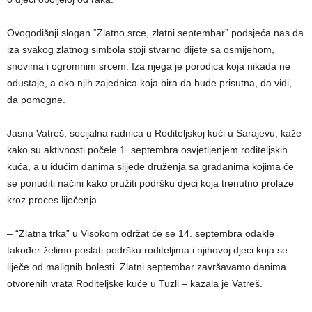
Ovogodišnji slogan “Zlatno srce, zlatni septembar” podsjeća nas da
iza svakog zlatnog simbola stoji stvarno dijete sa osmijehom,
snovima i ogromnim srcem. Iza njega je porodica koja nikada ne
odustaje, a oko njih zajednica koja bira da bude prisutna, da vidi,
da pomogne.
Jasna Vatreš, socijalna radnica u Roditeljskoj kući u Sarajevu, kaže
kako su aktivnosti počele 1. septembra osvjetljenjem roditeljskih
kuća, a u idućim danima slijede druženja sa građanima kojima će
se ponuditi načini kako pružiti podršku djeci koja trenutno prolaze
kroz proces liječenja.
– “Zlatna trka” u Visokom održat će se 14. septembra odakle
također želimo poslati podršku roditeljima i njihovoj djeci koja se
liječe od malignih bolesti. Zlatni septembar završavamo danima
otvorenih vrata Roditeljske kuće u Tuzli – kazala je Vatreš.