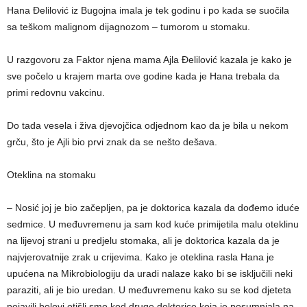
Hana Đelilović iz Bugojna imala je tek godinu i po kada se suočila
sa teškom malignom dijagnozom – tumorom u stomaku.
U razgovoru za Faktor njena mama Ajla Đelilović kazala je kako je
sve počelo u krajem marta ove godine kada je Hana trebala da
primi redovnu vakcinu.
Do tada vesela i živa djevojčica odjednom kao da je bila u nekom
grču, što je Ajli bio prvi znak da se nešto dešava.
Oteklina na stomaku
– Nosić joj je bio začepljen, pa je doktorica kazala da dođemo iduće
sedmice. U međuvremenu ja sam kod kuće primijetila malu oteklinu
na lijevoj strani u predjelu stomaka, ali je doktorica kazala da je
najvjerovatnije zrak u crijevima. Kako je oteklina rasla Hana je
upućena na Mikrobiologiju da uradi nalaze kako bi se isključili neki
paraziti, ali je bio uredan. U međuvremenu kako su se kod djeteta
pojavili bolovi otišli smo kod druge doktorice koja je posumnjala na