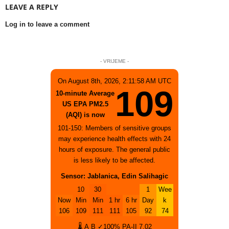
LEAVE A REPLY
Log in to leave a comment
- VRIJEME -
On August 8th, 2026, 2:11:58 AM UTC
109
10-minute Average
US EPA PM2.5
(AQI) is now
101-150: Members of sensitive groups
may experience health effects with 24
hours of exposure. The general public
is less likely to be affected.
Sensor: Jablanica, Edin Salihagic
10
30
1
Wee
Now
Min
Min
1 hr
6 hr
Day
k
106
109
111
111
105
92
74
🌡
A
B
✓100%
PA-II
7.02