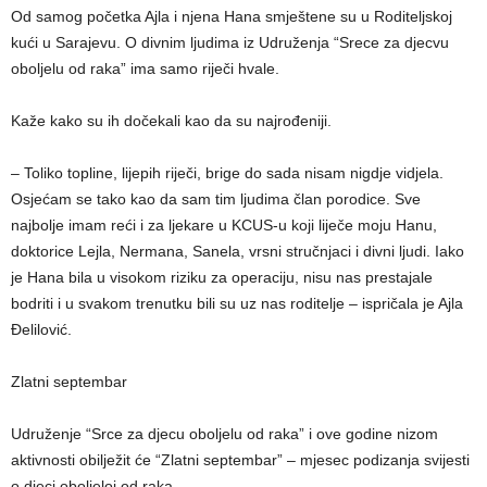
Od samog početka Ajla i njena Hana smještene su u Roditeljskoj
kući u Sarajevu. O divnim ljudima iz Udruženja “Srece za djecvu
oboljelu od raka” ima samo riječi hvale.
Kaže kako su ih dočekali kao da su najrođeniji.
– Toliko topline, lijepih riječi, brige do sada nisam nigdje vidjela.
Osjećam se tako kao da sam tim ljudima član porodice. Sve
najbolje imam reći i za ljekare u KCUS-u koji liječe moju Hanu,
doktorice Lejla, Nermana, Sanela, vrsni stručnjaci i divni ljudi. Iako
je Hana bila u visokom riziku za operaciju, nisu nas prestajale
bodriti i u svakom trenutku bili su uz nas roditelje – ispričala je Ajla
Đelilović.
Zlatni septembar
Udruženje “Srce za djecu oboljelu od raka” i ove godine nizom
aktivnosti obilježit će “Zlatni septembar” – mjesec podizanja svijesti
o djeci oboljeloj od raka.