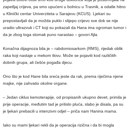
zapetljaj crijeva, pa smo upućeni u bolnicu u Travnik, a odatle hitno
u Klinički centar Univerziteta u Sarajevu (KCUS). Ljekari su
prepostavljali da je možda puklo i slijepo crijevo sve dok se nije
uradio ultrazvuk i CT koji su pokazali da Hana ima ogroman tumor i
da je zbog toga stomak puno narastao – govori Ajla.
Konačna dijagnoza bila je – rabdomiosarkom (RMS), rijedak oblik
raka koji nastaje u mekom tkivu. Može se pojaviti kod različitih
dobnih grupa, ali češće pogađa djecu.
Ono što je kod Hane bila sreća jeste da rak, prema riječima njene
majke, nije zahvatio okolne organe.
– Jedan ciklus kemoterapije, od propisanih ukupno devet, primila je
prije operacije, međutim tad je pritislo pluća, slabo je disala, pa su
je ljekari prebacili u intenzivni odjel – priča nam Hanina mama.
Iako su mami ljekari rekli da je operacija rizična i da bi mogla