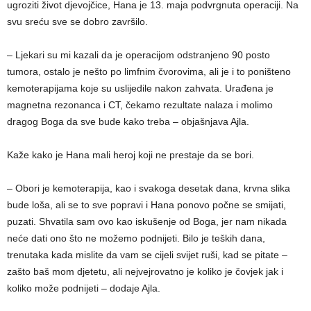
ugroziti život djevojčice, Hana je 13. maja podvrgnuta operaciji. Na
svu sreću sve se dobro završilo.
– Ljekari su mi kazali da je operacijom odstranjeno 90 posto
tumora, ostalo je nešto po limfnim čvorovima, ali je i to poništeno
kemoterapijama koje su uslijedile nakon zahvata. Urađena je
magnetna rezonanca i CT, čekamo rezultate nalaza i molimo
dragog Boga da sve bude kako treba – objašnjava Ajla.
Kaže kako je Hana mali heroj koji ne prestaje da se bori.
– Obori je kemoterapija, kao i svakoga desetak dana, krvna slika
bude loša, ali se to sve popravi i Hana ponovo počne se smijati,
puzati. Shvatila sam ovo kao iskušenje od Boga, jer nam nikada
neće dati ono što ne možemo podnijeti. Bilo je teških dana,
trenutaka kada mislite da vam se cijeli svijet ruši, kad se pitate –
zašto baš mom djetetu, ali nejvejrovatno je koliko je čovjek jak i
koliko može podnijeti – dodaje Ajla.