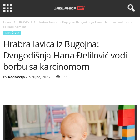
Home
DRUŠTVO
Hrabra lavica iz Bugojna: Dvogodišnja Hana Đelilović vodi borbu
sa karcinomom
DRUŠTVO
Hrabra lavica iz Bugojna:
Dvogodišnja Hana Đelilović vodi
borbu sa karcinomom
By
Redakcija
-
5 rujna, 2025
533