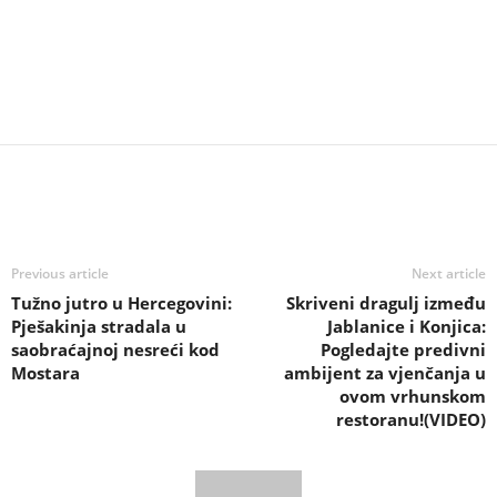
Previous article
Next article
Tužno jutro u Hercegovini:
Skriveni dragulj između
Pješakinja stradala u
Jablanice i Konjica:
saobraćajnoj nesreći kod
Pogledajte predivni
Mostara
ambijent za vjenčanja u
ovom vrhunskom
restoranu!(VIDEO)