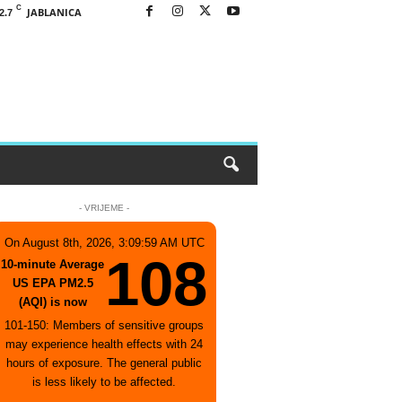
C
JABLANICA
2.7
- VRIJEME -
On August 8th, 2026, 3:09:59 AM UTC
108
10-minute Average
US EPA PM2.5
(AQI) is now
101-150: Members of sensitive groups
may experience health effects with 24
hours of exposure. The general public
is less likely to be affected.