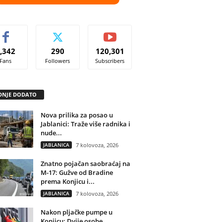
,342
290
120,301
Fans
Followers
Subscribers
DNJE DODATO
Nova prilika za posao u
Jablanici: Traže više radnika i
nude...
JABLANICA
7 kolovoza, 2026
Znatno pojačan saobraćaj na
M-17: Gužve od Bradine
prema Konjicu i...
JABLANICA
7 kolovoza, 2026
Nakon pljačke pumpe u
Konjicu: Dvije osobe