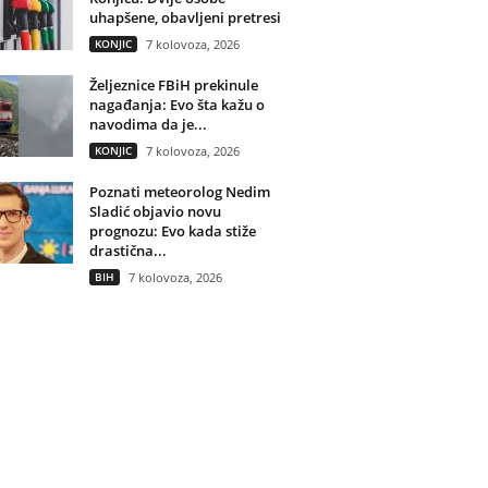
uhapšene, obavljeni pretresi
KONJIC
7 kolovoza, 2026
Željeznice FBiH prekinule
nagađanja: Evo šta kažu o
navodima da je...
KONJIC
7 kolovoza, 2026
Poznati meteorolog Nedim
Sladić objavio novu
prognozu: Evo kada stiže
drastična...
BIH
7 kolovoza, 2026