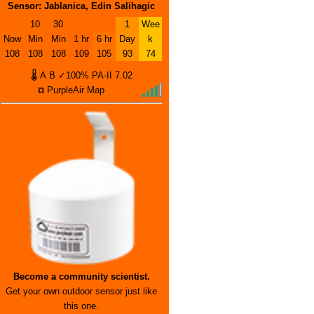
Sensor: Jablanica, Edin Salihagic
10
30
1
Wee
Now
Min
Min
1 hr
6 hr
Day
k
108
108
108
109
105
93
74
🌡
A
B
✓100%
PA-II
7.02
⧉ PurpleAir Map
Become a community scientist.
Get your own outdoor sensor just like
this one.