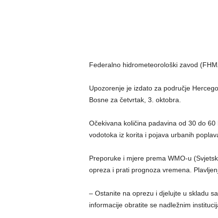
Federalno hidrometeorološki zavod (FHMZ
Upozorenje je izdato za područje Hercego
Bosne za četvrtak, 3. oktobra.
Očekivana količina padavina od 30 do 60 l
vodotoka iz korita i pojava urbanih poplav
Preporuke i mjere prema WMO-u (Svjetska
opreza i prati prognoza vremena. Plavlje
– Ostanite na oprezu i djelujte u skladu s
informacije obratite se nadležnim institu