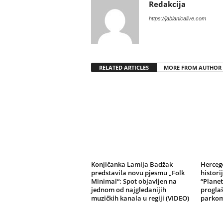
Redakcija
https://jablanicalive.com
RELATED ARTICLES
MORE FROM AUTHOR
Konjičanka Lamija Badžak
Herceg
predstavila novu pjesmu „Folk
histori
Minimal“: Spot objavljen na
“Planet
jednom od najgledanijih
progla
muzičkih kanala u regiji (VIDEO)
parko