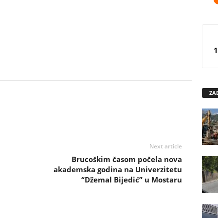
1
ZA
Next article
Brucoškim časom počela nova
akademska godina na Univerzitetu
“Džemal Bijedić” u Mostaru