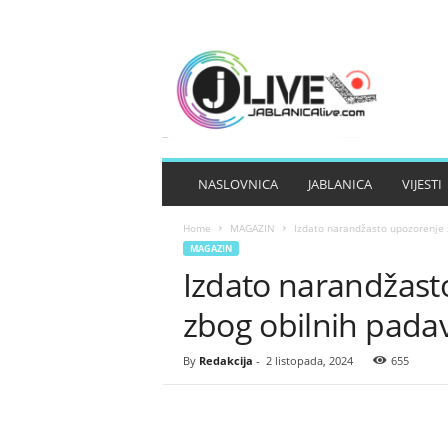
J
A
B
L
A
N
I
NASLOVNICA
JABLANICA
VIJESTI
C
A
Home
MAGAZIN
Izdato narandžasto upozorenje 
L
MAGAZIN
I
Izdato narandžast
V
E
zbog obilnih pada
By
Redakcija
-
2 listopada, 2024
655