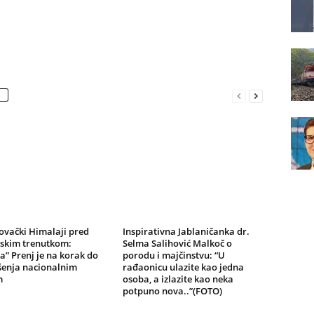
ovački Himalaji pred
Inspirativna Jablaničanka dr.
jskim trenutkom:
Selma Salihović Malkoč o
a” Prenj je na korak do
porodu i majčinstvu: “U
šenja nacionalnim
rađaonicu ulazite kao jedna
m
osoba, a izlazite kao neka
potpuno nova..”(FOTO)