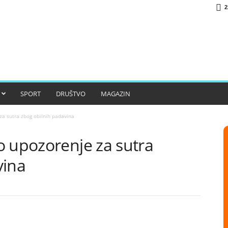
2
SPORT
DRUŠTVO
MAGAZIN
za sutra zbog obilnih padavina
o upozorenje za sutra
vina