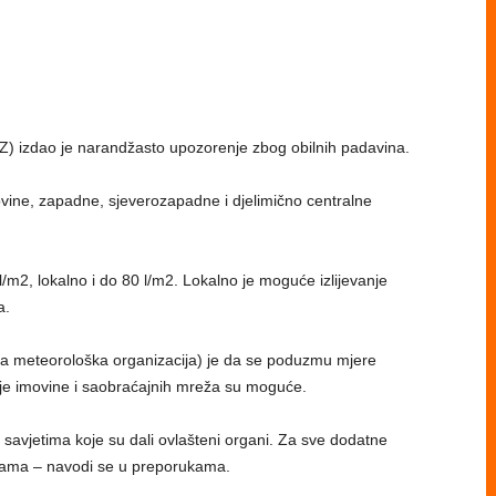
) izdao je narandžasto upozorenje zbog obilnih padavina.
vine, zapadne, sjeverozapadne i djelimično centralne
/m2, lokalno i do 80 l/m2. Lokalno je moguće izlijevanje
a.
 meteorološka organizacija) je da se poduzmu mjere
nje imovine i saobraćajnih mreža su moguće.
a savjetima koje su dali ovlašteni organi. Za sve dodatne
cijama – navodi se u preporukama.