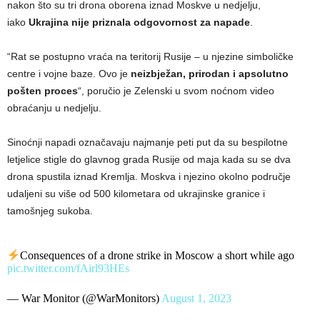
nakon što su tri drona oborena iznad Moskve u nedjelju,
iako
Ukrajina nije priznala odgovornost za napade
.
“Rat se postupno vraća na teritorij Rusije – u njezine simboličke
centre i vojne baze. Ovo je
neizbježan, prirodan i apsolutno
pošten proces
“, poručio je Zelenski u svom noćnom video
obraćanju u nedjelju.
Sinoćnji napadi označavaju najmanje peti put da su bespilotne
letjelice stigle do glavnog grada Rusije od maja kada su se dva
drona spustila iznad Kremlja. Moskva i njezino okolno područje
udaljeni su više od 500 kilometara od ukrajinske granice i
tamošnjeg sukoba.
Consequences of a drone strike in Moscow a short while ago
pic.twitter.com/fAirl93HEs
— War Monitor (@WarMonitors)
August 1, 2023