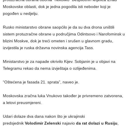
Moskovske oblasti, dok je jedna pogodila isti neboder koji je
pogođen u nedjelju.
Rusko ministarstvo obrane saopćilo je da su dva drona uništili
sistem protuzračne obrane u područjima Odintsovo i Narofominsk u
blizini Moskve, dok je treći ometen i srušen u glavnom gradu,
izvijestila je ruska državna novinska agencija Tass.
Ministarstvo je za napade okrivilo Kijev. Sobjanin je u objavi na
Telegramu rekao da nema izvještaja o ozlijeđenima.
“Oštećena je fasada 21. sprata”, naveo je.
Moskovska zračna luka Vnukovo također je privremeno zatvorena,
a letovi preusmjereni.
Udari dolaze dva dana nakon što je ukrajinski
predsjednik
Volodimir Zelenski
najavio
da rat dolazi u Rusiju
,