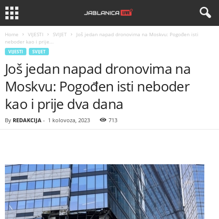
Home
VIJESTI
SVIJET
Još jedan napad dronovima na Moskvu: Pogođen isti
neboder kao i prije...
VIJESTI
SVIJET
Još jedan napad dronovima na
Moskvu: Pogođen isti neboder
kao i prije dva dana
By
REDAKCIJA
-
1 kolovoza, 2023
713