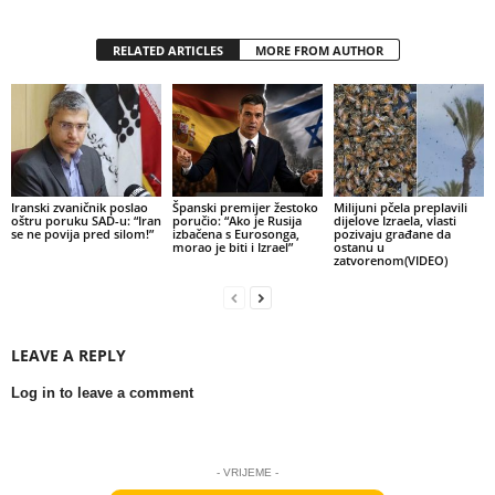
RELATED ARTICLES
MORE FROM AUTHOR
Iranski zvaničnik poslao
Španski premijer žestoko
Milijuni pčela preplavili
oštru poruku SAD-u: “Iran
poručio: “Ako je Rusija
dijelove Izraela, vlasti
se ne povija pred silom!”
izbačena s Eurosonga,
pozivaju građane da
morao je biti i Izrael”
ostanu u
zatvorenom(VIDEO)
LEAVE A REPLY
Log in to leave a comment
- VRIJEME -