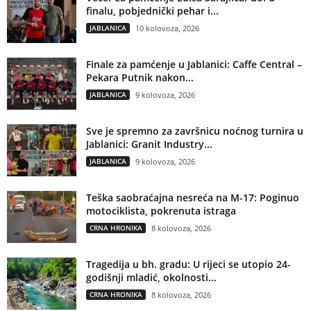
finalu, pobjednički pehar i...
JABLANICA
10 kolovoza, 2026
Finale za pamćenje u Jablanici: Caffe Central –
Pekara Putnik nakon...
JABLANICA
9 kolovoza, 2026
Sve je spremno za završnicu noćnog turnira u
Jablanici: Granit Industry...
JABLANICA
9 kolovoza, 2026
Teška saobraćajna nesreća na M-17: Poginuo
motociklista, pokrenuta istraga
CRNA HRONIKA
8 kolovoza, 2026
Tragedija u bh. gradu: U rijeci se utopio 24-
godišnji mladić, okolnosti...
CRNA HRONIKA
8 kolovoza, 2026