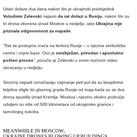
Udari dolaze dva dana nakon što je ukrajinski predsjednik
Volodimir Zelenski
najavio
da rat dolazi u Rusiju
, nakon što su
tri drona oborena iznad Moskve u nedjelju, iako
Ukrajina nije
priznala odgovornost za napade
.
“Rat se postupno vraća na teritorij Rusije – u njezine simboličke
centre i vojne baze. Ovo je
neizbježan, prirodan i apsolutno
pošten proces
“, poručio je Zelenski u svom noćnom video
obraćanju u nedjelju.
Sinoćnji napadi označavaju najmanje peti put da su bespilotne
letjelice stigle do glavnog grada Rusije od maja kada su se dva
drona spustila iznad Kremlja. Moskva i njezino okolno područje
udaljeni su više od 500 kilometara od ukrajinske granice i
tamošnjeg sukoba.
MEANWHILE IN MOSCOW..
UKRAINE DRONES BLOWING UP BUILDINGS.