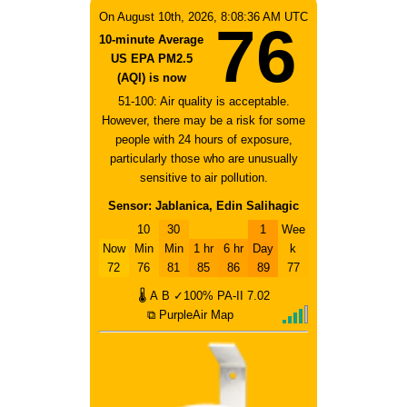
On August 10th, 2026, 8:08:36 AM UTC
76
10-minute Average
US EPA PM2.5
(AQI) is now
51-100: Air quality is acceptable.
However, there may be a risk for some
people with 24 hours of exposure,
particularly those who are unusually
sensitive to air pollution.
Sensor: Jablanica, Edin Salihagic
10
30
1
Wee
Now
Min
Min
1 hr
6 hr
Day
k
72
76
81
85
86
89
77
🌡
A
B
✓100%
PA-II
7.02
⧉ PurpleAir Map