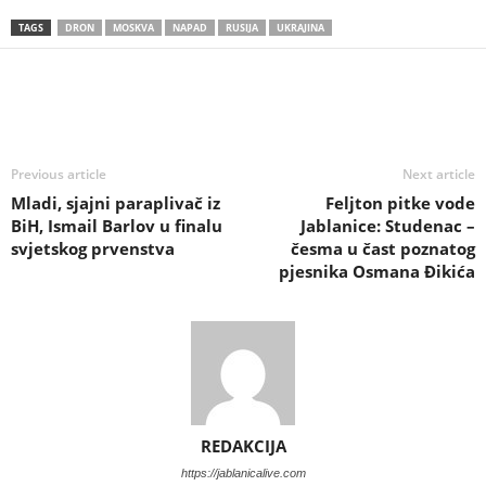
TAGS
DRON
MOSKVA
NAPAD
RUSIJA
UKRAJINA
Previous article
Next article
Mladi, sjajni paraplivač iz
Feljton pitke vode
BiH, Ismail Barlov u finalu
Jablanice: Studenac –
svjetskog prvenstva
česma u čast poznatog
pjesnika Osmana Đikića
REDAKCIJA
https://jablanicalive.com