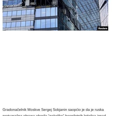
Gradonačelnik Moskve Sergej Sobjanin saopćio je da je ruska
protuzračna obrana oborila “nekoliko” bespilotnih letjelica iznad