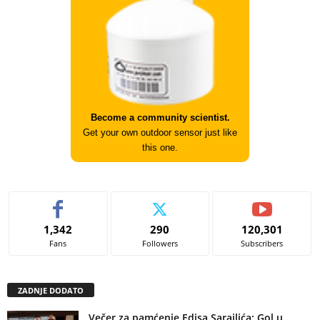
Become a community scientist.
Get your own outdoor sensor just like
this one.
1,342
290
120,301
Fans
Followers
Subscribers
ZADNJE DODATO
Večer za pamćenje Edisa Sarajlića: Gol u