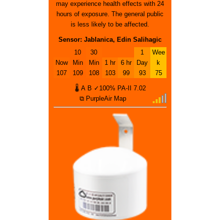
may experience health effects with 24
hours of exposure. The general public
is less likely to be affected.
Sensor: Jablanica, Edin Salihagic
10
30
1
Wee
Now
Min
Min
1 hr
6 hr
Day
k
107
109
108
103
99
93
75
🌡
A
B
✓100%
PA-II
7.02
⧉ PurpleAir Map