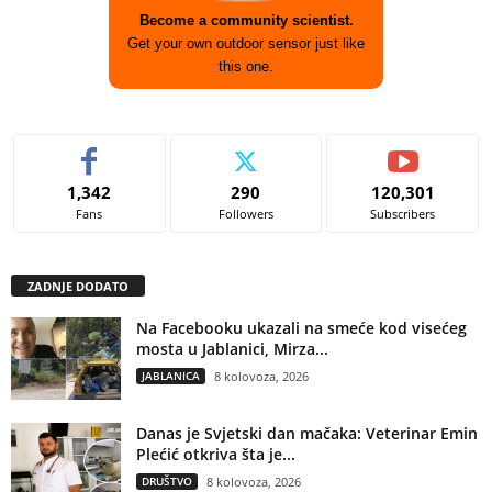
Become a community scientist.
Get your own outdoor sensor just like
this one.
1,342
290
120,301
Fans
Followers
Subscribers
ZADNJE DODATO
Na Facebooku ukazali na smeće kod visećeg
mosta u Jablanici, Mirza...
JABLANICA
8 kolovoza, 2026
Danas je Svjetski dan mačaka: Veterinar Emin
Plećić otkriva šta je...
DRUŠTVO
8 kolovoza, 2026