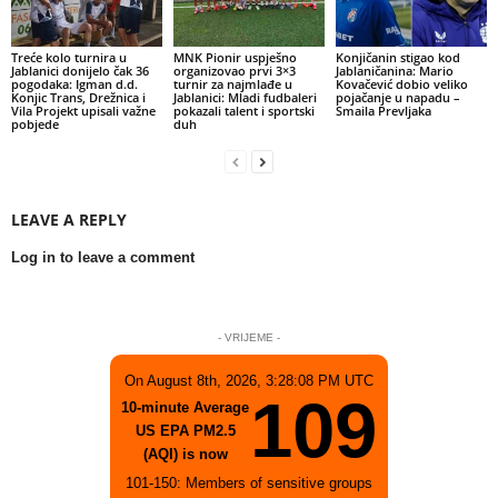
Treće kolo turnira u
MNK Pionir uspješno
Konjičanin stigao kod
Jablanici donijelo čak 36
organizovao prvi 3×3
Jablaničanina: Mario
pogodaka: Igman d.d.
turnir za najmlađe u
Kovačević dobio veliko
Konjic Trans, Drežnica i
Jablanici: Mladi fudbaleri
pojačanje u napadu –
Vila Projekt upisali važne
pokazali talent i sportski
Smaila Prevljaka
pobjede
duh
LEAVE A REPLY
Log in to leave a comment
- VRIJEME -
On August 8th, 2026, 3:28:08 PM UTC
109
10-minute Average
US EPA PM2.5
(AQI) is now
101-150: Members of sensitive groups