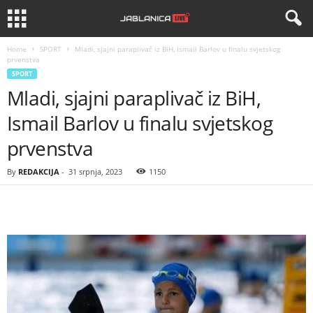
Home
SPORT
Mladi, sjajni paraplivač iz BiH, Ismail Barlov u finalu svjetskog
prvenstva
SPORT
Mladi, sjajni paraplivač iz BiH,
Ismail Barlov u finalu svjetskog
prvenstva
By
REDAKCIJA
-
31 srpnja, 2023
1150