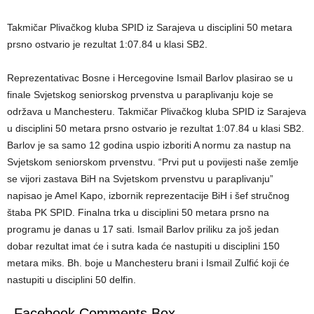
Takmičar Plivačkog kluba SPID iz Sarajeva u disciplini 50 metara
prsno ostvario je rezultat 1:07.84 u klasi SB2.
Reprezentativac Bosne i Hercegovine Ismail Barlov plasirao se u
finale Svjetskog seniorskog prvenstva u paraplivanju koje se
održava u Manchesteru. Takmičar Plivačkog kluba SPID iz Sarajeva
u disciplini 50 metara prsno ostvario je rezultat 1:07.84 u klasi SB2.
Barlov je sa samo 12 godina uspio izboriti A normu za nastup na
Svjetskom seniorskom prvenstvu. “Prvi put u povijesti naše zemlje
se vijori zastava BiH na Svjetskom prvenstvu u paraplivanju”
napisao je Amel Kapo, izbornik reprezentacije BiH i šef stručnog
štaba PK SPID. Finalna trka u disciplini 50 metara prsno na
programu je danas u 17 sati. Ismail Barlov priliku za još jedan
dobar rezultat imat će i sutra kada će nastupiti u disciplini 150
metara miks. Bh. boje u Manchesteru brani i Ismail Zulfić koji će
nastupiti u disciplini 50 delfin.
Facebook Comments Box