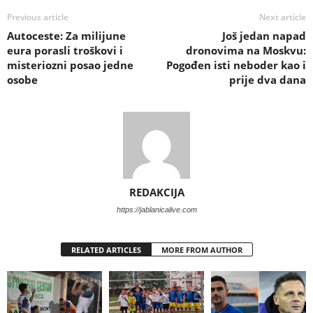
Previous article
Next article
Autoceste: Za milijune
Još jedan napad
eura porasli troškovi i
dronovima na Moskvu:
misteriozni posao jedne
Pogođen isti neboder kao i
osobe
prije dva dana
REDAKCIJA
https://jablanicalive.com
RELATED ARTICLES
MORE FROM AUTHOR