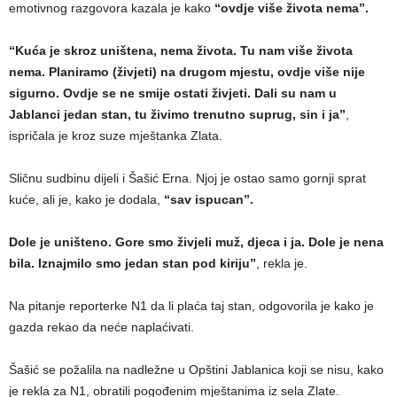
emotivnog razgovora kazala je kako
“ovdje više života nema”.
“Kuća je skroz uništena, nema života. Tu nam više života
nema. Planiramo (živjeti) na drugom mjestu, ovdje više nije
sigurno. Ovdje se ne smije ostati živjeti. Dali su nam u
Jablanci jedan stan, tu živimo trenutno suprug, sin i ja”
,
ispričala je kroz suze mještanka Zlata.
Sličnu sudbinu dijeli i Šašić Erna. Njoj je ostao samo gornji sprat
kuće, ali je, kako je dodala,
“sav ispucan”.
Dole je uništeno. Gore smo živjeli muž, djeca i ja. Dole je nena
bila. Iznajmilo smo jedan stan pod kiriju”
, rekla je.
Na pitanje reporterke N1 da li plaća taj stan, odgovorila je kako je
gazda rekao da neće naplaćivati.
Šašić se požalila na nadležne u Opštini Jablanica koji se nisu, kako
je rekla za N1, obratili pogođenim mještanima iz sela Zlate.