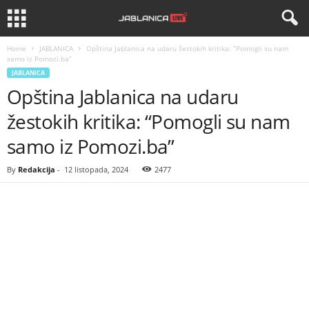
Home
JABLANICA
Opština Jablanica na udaru žestokih kritika: “Pomogli su nam
samo iz Pomozi.ba”
JABLANICA
Opština Jablanica na udaru
žestokih kritika: “Pomogli su nam
samo iz Pomozi.ba”
By
Redakcija
-
12 listopada, 2024
2477