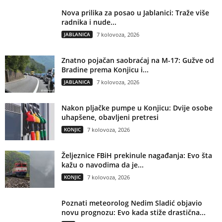
Nova prilika za posao u Jablanici: Traže više
radnika i nude...
JABLANICA
7 kolovoza, 2026
Znatno pojačan saobraćaj na M-17: Gužve od
Bradine prema Konjicu i...
JABLANICA
7 kolovoza, 2026
Nakon pljačke pumpe u Konjicu: Dvije osobe
uhapšene, obavljeni pretresi
KONJIC
7 kolovoza, 2026
Željeznice FBiH prekinule nagađanja: Evo šta
kažu o navodima da je...
KONJIC
7 kolovoza, 2026
Poznati meteorolog Nedim Sladić objavio
novu prognozu: Evo kada stiže drastična...