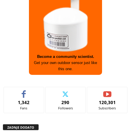
Become a community scientist.
Get your own outdoor sensor just like
this one.
1,342
290
120,301
Fans
Followers
Subscribers
ZADNJE DODATO