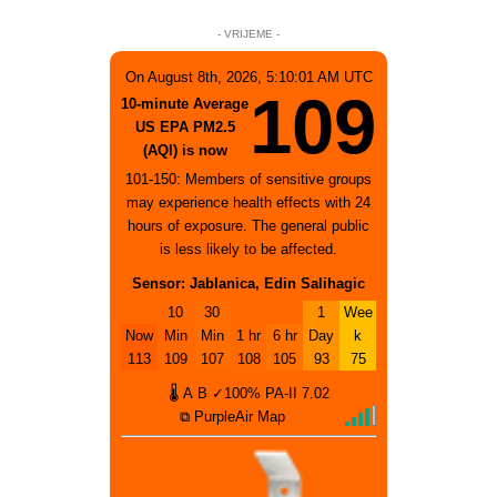
- VRIJEME -
On August 8th, 2026, 5:10:01 AM UTC
109
10-minute Average
US EPA PM2.5
(AQI) is now
101-150: Members of sensitive groups
may experience health effects with 24
hours of exposure. The general public
is less likely to be affected.
Sensor: Jablanica, Edin Salihagic
10
30
1
Wee
Now
Min
Min
1 hr
6 hr
Day
k
113
109
107
108
105
93
75
🌡
A
B
✓100%
PA-II
7.02
⧉ PurpleAir Map