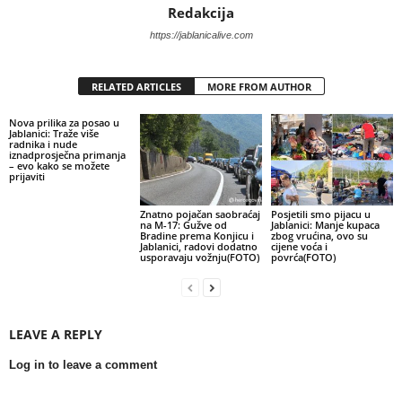
Redakcija
https://jablanicalive.com
RELATED ARTICLES
MORE FROM AUTHOR
Nova prilika za posao u
Jablanici: Traže više
radnika i nude
iznadprosječna primanja
– evo kako se možete
prijaviti
Znatno pojačan saobraćaj
Posjetili smo pijacu u
na M-17: Gužve od
Jablanici: Manje kupaca
Bradine prema Konjicu i
zbog vrućina, ovo su
Jablanici, radovi dodatno
cijene voća i
usporavaju vožnju(FOTO)
povrća(FOTO)
LEAVE A REPLY
Log in to leave a comment