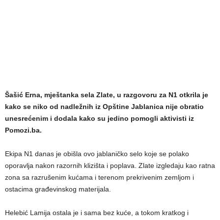
Šašić Erna, mještanka sela Zlate, u razgovoru za N1 otkrila je
kako se niko od nadležnih iz Opštine Jablanica nije obratio
unesrećenim i dodala kako su jedino pomogli aktivisti iz
Pomozi.ba.
Ekipa N1 danas je obišla ovo jablaničko selo koje se polako
oporavlja nakon razornih klizišta i poplava. Zlate izgledaju kao ratna
zona sa razrušenim kućama i terenom prekrivenim zemljom i
ostacima građevinskog materijala.
Helebić Lamija ostala je i sama bez kuće, a tokom kratkog i