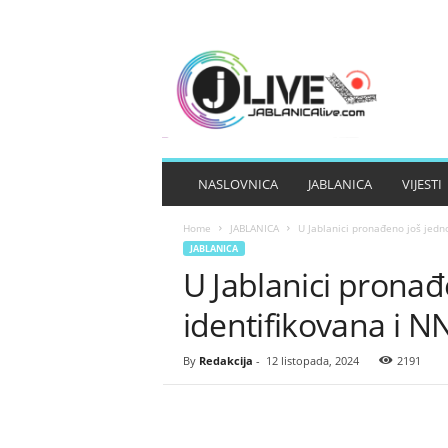
J
A
B
L
A
N
I
NASLOVNICA
JABLANICA
VIJESTI
C
A
Home
JABLANICA
U Jablanici pronađeno još jedno
L
JABLANICA
I
U Jablanici pronađe
V
E
identifikovana i N
By
Redakcija
-
12 listopada, 2024
2191