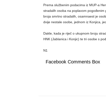
Prema službenim podacima iz MUP-a Herc
stradalih osoba na poplavom pogođenim 
broja smrtno stradalih, osamnaest je osoba 
dvije nestale osobe, jednom iz Konjica, je
Dakle, kada je riječ o ukupnom broju stra
HNK (Jablanica i Konjic) te tri osobe s po
N1
Facebook Comments Box