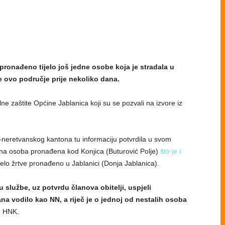
ronađeno tijelo još jedne osobe koja je stradala u
 ovo područje prije nekoliko dana.
ne zaštite Općine Jablanica koji su se pozvali na izvore iz
eretvanskog kantona tu informaciju potvrdila u svom
dna osoba pronađena kod Konjica (Buturović Polje)
što je i
jelo žrtve pronađeno u Jablanici (Donja Jablanica).
lužbe, uz potvrdu članova obitelji, uspjeli
 dana vodilo kao NN, a riječ je o jednoj od nestalih osoba
de HNK.