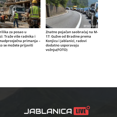
ilika za posao u
Znatno pojačan saobraćaj na M-
ci: Traže više radnika i
17: Gužve od Bradine prema
znadprosječna primanja –
Konjicu i Jablanici, radovi
o se možete prijaviti
dodatno usporavaju
vožnju(FOTO)