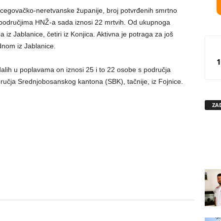
egovačko-neretvanske županije, broj potvrđenih smrtno
područjima HNŽ-a sada iznosi 22 mrtvih. Od ukupnoga
iz Jablanice, četiri iz Konjica. Aktivna je potraga za još
dnom iz Jablanice.
1
dalih u poplavama on iznosi 25 i to 22 osobe s područja
dručja Srednjobosanskog kantona (SBK), tačnije, iz Fojnice.
ZA