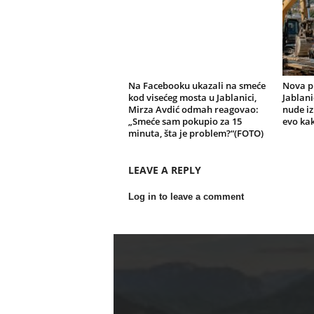
Na Facebooku ukazali na smeće
Nova pr
kod visećeg mosta u Jablanici,
Jablani
Mirza Avdić odmah reagovao:
nude i
„Smeće sam pokupio za 15
evo kak
minuta, šta je problem?“(FOTO)
LEAVE A REPLY
Log in to leave a comment