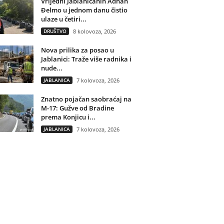
Vrijedni Jablaničanin Adnan
Đelmo u jednom danu čistio
ulaze u četiri...
DRUŠTVO
8 kolovoza, 2026
Nova prilika za posao u
Jablanici: Traže više radnika i
nude...
JABLANICA
7 kolovoza, 2026
Znatno pojačan saobraćaj na
M-17: Gužve od Bradine
prema Konjicu i...
JABLANICA
7 kolovoza, 2026