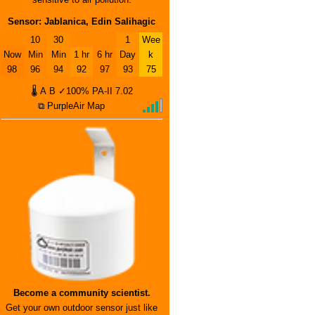
Sensor: Jablanica, Edin Salihagic
10
30
1
Wee
Now
Min
Min
1 hr
6 hr
Day
k
98
96
94
92
97
93
75
🌡
A
B
✓100%
PA-II
7.02
⧉ PurpleAir Map
Become a community scientist.
Get your own outdoor sensor just like