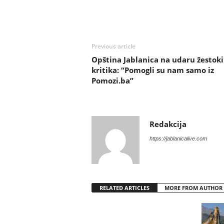
Previous article
Opština Jablanica na udaru žestok
kritika: “Pomogli su nam samo iz
Pomozi.ba”
Redakcija
https://jablanicalive.com
RELATED ARTICLES
MORE FROM AUTHOR