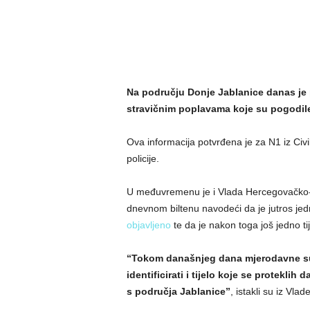
Na području Donje Jablanice danas je p
stravičnim poplavama koje su pogodile
Ova informacija potvrđena je za N1 iz Civil
policije.
U međuvremenu je i Vlada Hercegovačko-n
dnevnom biltenu navodeći da je jutros je
objavljeno
te da je nakon toga još jedno ti
“Tokom današnjeg dana mjerodavne su s
identificirati i tijelo koje se proteklih
s područja Jablanice”
, istakli su iz Vla