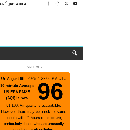
C
JABLANICA
4.6
- VRIJEME -
On August 8th, 2026, 1:22:06 PM UTC
96
10-minute Average
US EPA PM2.5
(AQI) is now
51-100: Air quality is acceptable.
However, there may be a risk for some
people with 24 hours of exposure,
particularly those who are unusually
sensitive to air pollution.