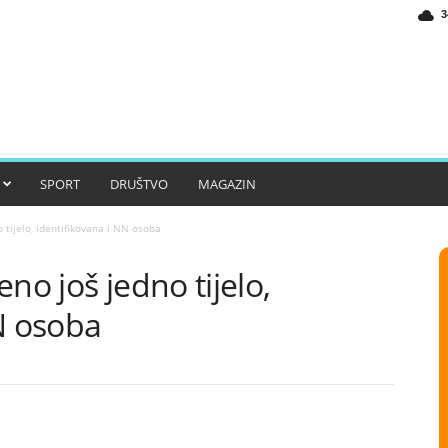
3
SPORT
DRUŠTVO
MAGAZIN
 tijelo, identifikovana i NN osoba
no još jedno tijelo,
N osoba