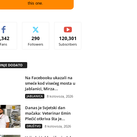
this one.
,342
290
120,301
Fans
Followers
Subscribers
DNJE DODATO
Na Facebooku ukazali na
smeće kod visećeg mosta u
Jablanici, Mirza...
JABLANICA
8 kolovoza, 2026
Danas je Svjetski dan
mačaka: Veterinar Emin
Plećić otkriva šta je...
DRUŠTVO
8 kolovoza, 2026