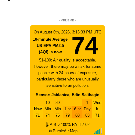
- VRIJEME -
On August 6th, 2026, 3:13:33 PM UTC
74
10-minute Average
US EPA PM2.5
(AQI) is now
51-100: Air quality is acceptable.
However, there may be a risk for some
people with 24 hours of exposure,
particularly those who are unusually
sensitive to air pollution.
Sensor: Jablanica, Edin Salihagic
10
30
1
Wee
Now
Min
Min
1 hr
6 hr
Day
k
71
74
75
79
88
83
71
🌡
A
B
✓100%
PA-II
7.02
⧉ PurpleAir Map