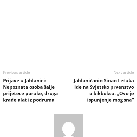
Previous article
Next article
Prijave u Jablanici:
Jablaničanin Sinan Letuka
Nepoznata osoba šalje
ide na Svjetsko prvenstvo
prijeteće poruke, druga
u kikboksu: „Ovo je
krade alat iz podruma
ispunjenje mog sna“