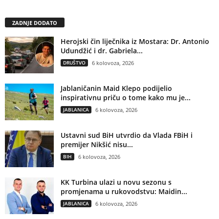
ZADNJE DODATO
Herojski čin liječnika iz Mostara: Dr. Antonio
Udundžić i dr. Gabriela...
DRUŠTVO
6 kolovoza, 2026
Jablaničanin Maid Klepo podijelio
inspirativnu priču o tome kako mu je...
JABLANICA
6 kolovoza, 2026
Ustavni sud BiH utvrdio da Vlada FBiH i
premijer Nikšić nisu...
BIH
6 kolovoza, 2026
KK Turbina ulazi u novu sezonu s
promjenama u rukovodstvu: Maidin...
JABLANICA
6 kolovoza, 2026