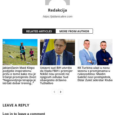
Redakcija
https://jablanicalive.com
RELATED ARTICLES
MORE FROM AUTHOR
Jablaničanin Maid Klepo
Ustavni sud BiH utvrdio
KK Turbina ulazi u novu
podijelio inspirativnu
da Vlada FBiH i premijer
sezonu s promjenama u
priču o tome kako mu je
Nikšić nisu proveli niz
rukovodstvu: Maidin
trčanje promijenilo život:
njegovih odluka: Sud
Galešić novi predsjednik,
“Najpovoljnija terapija je
obavijestio državno
Eldar Zukić sekretar Kluba
istrčati dobar trening..”
Tužilaštvo
LEAVE A REPLY
Log in to leave a comment