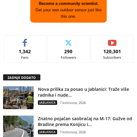
Become a community scientist.
Get your own outdoor sensor just like
this one.
1,342
290
120,301
Fans
Followers
Subscribers
ZADNJE DODATO
Nova prilika za posao u Jablanici: Traže više
radnika i nude...
JABLANICA
7 kolovoza, 2026
Znatno pojačan saobraćaj na M-17: Gužve od
Bradine prema Konjicu i...
JABLANICA
7 kolovoza, 2026