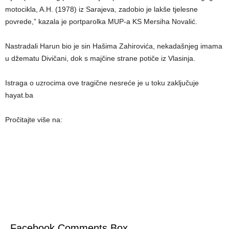
motocikla, A.H. (1978) iz Sarajeva, zadobio je lakše tjelesne
povrede,” kazala je portparolka MUP-a KS Mersiha Novalić.
Nastradali Harun bio je sin Hašima Zahirovića, nekadašnjeg imama
u džematu Divičani, dok s majčine strane potiče iz Vlasinja.
Istraga o uzrocima ove tragične nesreće je u toku zaključuje
hayat.ba
Pročitajte više na:
Facebook Comments Box