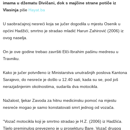
imama u džematu Divičani, dok s majčine strane potiče iz
Vlasinja
piše
Hayat.ba
U saobraćajnoj nesreći koja se jučer dogodila u mjestu Osenik u
općini Hadžići, smrtno je stradao mladić Harun Zahirović (2006) iz
ovog naselja.
On je ove godine trebao završiti Elči-Ibrahim pašinu medresu u
Travniku.
Kako je jučer potvrđeno iz Ministarstva unutrašnjih poslova Kantona
Sarajevo, do nesreće je došlo u 12.40 sati, kada su se, pod još
nerazjašnjenim okolnostima, sudarila dva motocikla.
Nažalost, ljekar Zavoda za hitnu medicinsku pomoć na mjestu
nesreće mogao je samo konstatovati smrt jednog od vozača.
“Vozač motocikla koji je smrtno stradao je H.Z. (2006) iz Hadžića.
Tijelo preminulog prevezeno je u prosekturu Bare. Vozač drugog