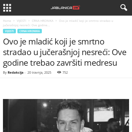
Home
VIJESTI
CRNA HRONIKA
Ovo je mladić koji je smrtno stradao u
jučerašnjoj nesreći: Ove godine...
VIJESTI
CRNA HRONIKA
Ovo je mladić koji je smrtno
stradao u jučerašnjoj nesreći: Ove
godine trebao završiti medresu
By
Redakcija
-
20 travnja, 2025
752