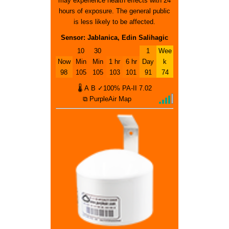
may experience health effects with 24
hours of exposure. The general public
is less likely to be affected.
Sensor: Jablanica, Edin Salihagic
10
30
1
Wee
Now
Min
Min
1 hr
6 hr
Day
k
98
105
105
103
101
91
74
🌡
A
B
✓100%
PA-II
7.02
⧉ PurpleAir Map