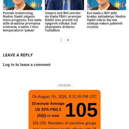
Poznati meteorolog
Ustavni sud BiH utvrdio
Evo kada u BiH stiže
Nedim Sladić objavio
da Vlada FBiH i premijer
kratko zahlađenje: Nedim
novu prognozu: Evo kada
Nikšić nisu proveli niz
Sladić otkrio šta nas
stiže drastična promjena
njegovih odluka: Sud
očekuje nakon paklenih
vremena, a zatim i novi
obavijestio državno
vrućina
temperaturni ‘pakao’
Tužilaštvo
LEAVE A REPLY
Log in to leave a comment
- VRIJEME -
On August 7th, 2026, 8:31:55 PM UTC
105
10-minute Average
US EPA PM2.5
(AQI) is now
101-150: Members of sensitive groups