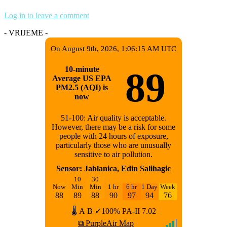
Log in to leave a comment
- VRIJEME -
On August 9th, 2026, 1:06:15 AM UTC
10-minute
89
Average US EPA
PM2.5 (AQI) is
now
51-100: Air quality is acceptable.
However, there may be a risk for some
people with 24 hours of exposure,
particularly those who are unusually
sensitive to air pollution.
Sensor: Jablanica, Edin Salihagic
10
30
Now
Min
Min
1 hr
6 hr
1 Day
Week
88
89
88
90
97
94
76
🌡
A
B
✓100%
PA-II
7.02
⧉ PurpleAir Map