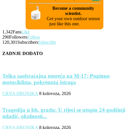
Become a community
scientist.
Get your own outdoor sensor
just like this one.
1,342
Fans
Like
290
Followers
Follow
120,301
Subscribers
Subscribe
ZADNJE DODATO
Teška saobraćajna nesreća na M-17: Poginuo
motociklista, pokrenuta istraga
CRNA HRONIKA
8 kolovoza, 2026
Tragedija u bh. gradu: U rijeci se utopio 24-godišnji
mladić, okolnosti...
CRNA HRONIKA
8 kolovoza, 2026