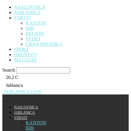
NASLOVNICA
JABLANICA
VIJESTI
KANTON
BIH
REGION
SVIJET
CRNA HRONIKA
SPORT
DRUŠTVO
MAGAZIN
Search
20.2
C
Jablanica
JABLANICA LIVE
NASLOVNICA
JABLANICA
VIJESTI
KANTON
BIH