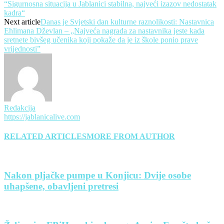
“Sigurnosna situacija u Jablanici stabilna, najveći izazov nedostatak
kadra“
Next article
Danas je Svjetski dan kulturne raznolikosti: Nastavnica
Ehlimana Dževlan – „Najveća nagrada za nastavnika jeste kada
sretnete bivšeg učenika koji pokaže da je iz škole ponio prave
vrijednosti”
Redakcija
https://jablanicalive.com
RELATED ARTICLES
MORE FROM AUTHOR
Nakon pljačke pumpe u Konjicu: Dvije osobe
uhapšene, obavljeni pretresi