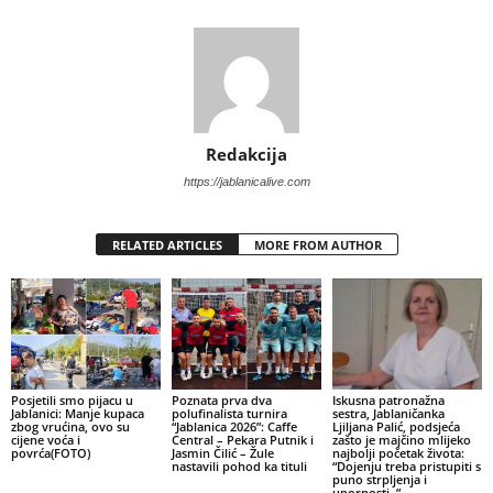
Redakcija
https://jablanicalive.com
RELATED ARTICLES
MORE FROM AUTHOR
Posjetili smo pijacu u
Poznata prva dva
Iskusna patronažna
Jablanici: Manje kupaca
polufinalista turnira
sestra, Jablaničanka
zbog vrućina, ovo su
“Jablanica 2026”: Caffe
Ljiljana Palić, podsjeća
cijene voća i
Central – Pekara Putnik i
zašto je majčino mlijeko
povrća(FOTO)
Jasmin Čilić – Žule
najbolji početak života:
nastavili pohod ka tituli
“Dojenju treba pristupiti s
puno strpljenja i
upornosti..”