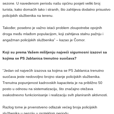
sezone. U navedenom periodu našu općinu posjeti veliki broj
turista, kako domaćih tako i stranih, što zahtijeva dodatno prisustvo
policijskih službenika na terenu.
Također, posebno je važno istaći problem zloupotrebe opojnih
droga među mlađom populacijom, koji zahtijeva stalnu pažnju i
angažman policijskih službenika” – kazao je Čomor.
Koji su prema Vašem mišljenju najveći sigurnosni izazovi sa
kojima se PS Jablanica trenutno suočava?
“Jedan od najvećih izazova sa kojima se PS Jablanica trenutno
suočava jeste nedovoljno brojno stanje policijskih službenika.
Trenutna popunjenost kadrovskih kapaciteta je na približno 50
posto u odnosu na sistematizaciju, što značajno otežava
svakodnevno funkcionisanje i realizaciju svih planiranih aktivnosti.
Razlog tome je prvenstveno odlazak većeg broja policijskih
službenika u penziju u proteklom periodu.