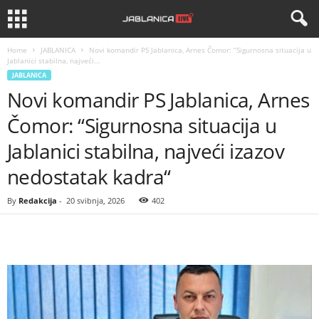
Home
JABLANICA
Novi komandir PS Jablanica, Arnes Čomor: “Sigurnosna situacija u
Jablanici stabilna, najveći...
JABLANICA
Novi komandir PS Jablanica, Arnes
Čomor: “Sigurnosna situacija u
Jablanici stabilna, najveći izazov
nedostatak kadra“
By
Redakcija
-
20 svibnja, 2026
402