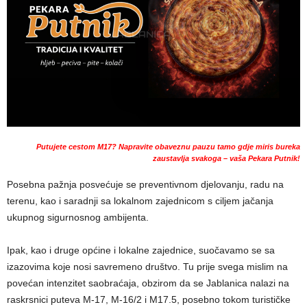
Putujete cestom M17? Napravite obaveznu pauzu tamo gdje miris bureka
zaustavlja svakoga – vaša Pekara Putnik!
Posebna pažnja posvećuje se preventivnom djelovanju, radu na
terenu, kao i saradnji sa lokalnom zajednicom s ciljem jačanja
ukupnog sigurnosnog ambijenta.
Ipak, kao i druge općine i lokalne zajednice, suočavamo se sa
izazovima koje nosi savremeno društvo. Tu prije svega mislim na
povećan intenzitet saobraćaja, obzirom da se Jablanica nalazi na
raskrsnici puteva M-17, M-16/2 i M17.5, posebno tokom turističke