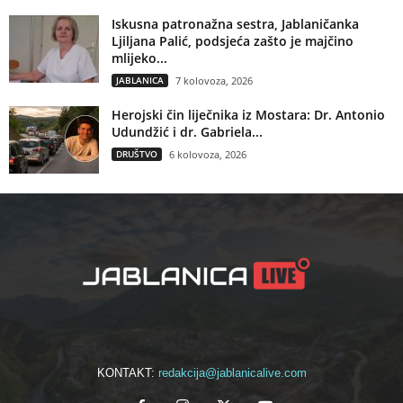
Iskusna patronažna sestra, Jablaničanka
Ljiljana Palić, podsjeća zašto je majčino
mlijeko...
JABLANICA
7 kolovoza, 2026
Herojski čin liječnika iz Mostara: Dr. Antonio
Udundžić i dr. Gabriela...
DRUŠTVO
6 kolovoza, 2026
KONTAKT:
redakcija@jablanicalive.com