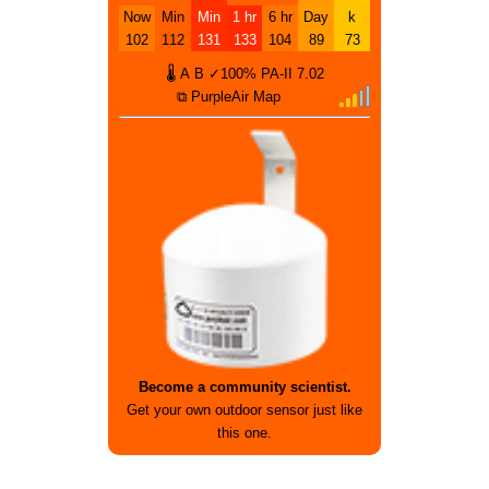
Now
Min
Min
1 hr
6 hr
Day
k
102
112
131
133
104
89
73
🌡
A
B
✓100%
PA-II
7.02
⧉ PurpleAir Map
Become a community scientist.
Get your own outdoor sensor just like
this one.