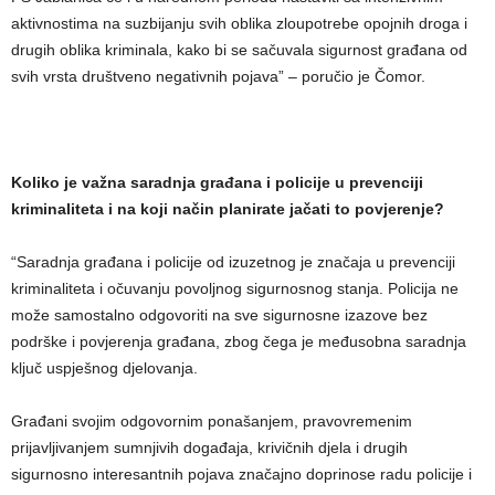
aktivnostima na suzbijanju svih oblika zloupotrebe opojnih droga i
drugih oblika kriminala, kako bi se sačuvala sigurnost građana od
svih vrsta društveno negativnih pojava” – poručio je Čomor.
Koliko je važna saradnja građana i policije u prevenciji
kriminaliteta i na koji način planirate jačati to povjerenje?
“Saradnja građana i policije od izuzetnog je značaja u prevenciji
kriminaliteta i očuvanju povoljnog sigurnosnog stanja. Policija ne
može samostalno odgovoriti na sve sigurnosne izazove bez
podrške i povjerenja građana, zbog čega je međusobna saradnja
ključ uspješnog djelovanja.
Građani svojim odgovornim ponašanjem, pravovremenim
prijavljivanjem sumnjivih događaja, krivičnih djela i drugih
sigurnosno interesantnih pojava značajno doprinose radu policije i