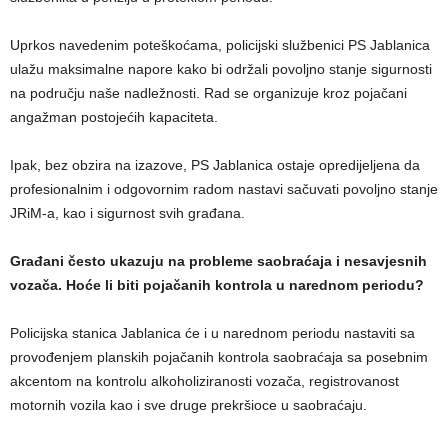
Uprkos navedenim poteškoćama, policijski službenici PS Jablanica
ulažu maksimalne napore kako bi održali povoljno stanje sigurnosti
na području naše nadležnosti. Rad se organizuje kroz pojačani
angažman postojećih kapaciteta.
Ipak, bez obzira na izazove, PS Jablanica ostaje opredijeljena da
profesionalnim i odgovornim radom nastavi sačuvati povoljno stanje
JRiM-a, kao i sigurnost svih građana.
Građani često ukazuju na probleme saobraćaja i nesavjesnih
vozača. Hoće li biti pojačanih kontrola u narednom periodu?
Policijska stanica Jablanica će i u narednom periodu nastaviti sa
provođenjem planskih pojačanih kontrola saobraćaja sa posebnim
akcentom na kontrolu alkoholiziranosti vozača, registrovanost
motornih vozila kao i sve druge prekršioce u saobraćaju.