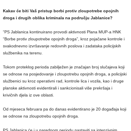
Kakav će biti Vaš pristup borbi protiv zloupotrebe opojnih
droga i drugih oblika kriminala na području Jablanice?
“PS Jablanica kontinuirano provodi aktivnosti Plana MUP-a HNK
“Borbe protiv zloupotrebe opojnih droga”, kroz pojačane kontrole i
svakodnevno izvršavanje redovnih poslova i zadataka policijskih
službenika na terenu.
Tokom proteklog perioda zabilježen je značajan broj slučajeva koji
se odnose na posjedovanje i zloupotrebu opojnih droga, a policijski
službenici su kroz operativni rad, kontrole lica i vozila, kao i druge
planske aktivnosti evidentirali i sankcionisali više prekršaja i
krivičnih djela iz ove oblasti.
Od mjeseca februara pa do danas evidentirano je 20 događaja koji
se odnose na zloupotrebu opojnih droga.
PS Jablanica će i u narednom periodu nastaviti sa intenzivnim