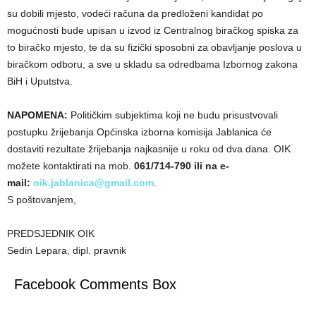
su dobili mjesto, vodeći računa da predloženi kandidat po
mogućnosti bude upisan u izvod iz Centralnog biračkog spiska za
to biračko mjesto, te da su fizički sposobni za obavljanje poslova u
biračkom odboru, a sve u skladu sa odredbama Izbornog zakona
BiH i Uputstva.
NAPOMENA:
Političkim subjektima koji ne budu prisustvovali
postupku žrijebanja Općinska izborna komisija Jablanica će
dostaviti rezultate žrijebanja najkasnije u roku od dva dana. OIK
možete kontaktirati na mob.
061/714-790 ili na e-
mail:
oik.jablanica@gmail.com
.
S poštovanjem,
PREDSJEDNIK OIK
Sedin Lepara, dipl. pravnik
Facebook Comments Box