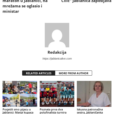
maraton u Jablanici, na
Čilić“ Jablanica zapošljava
mrežama se oglasio i
ministar
Redakcija
https://jablanicalive.com
RELATED ARTICLES
MORE FROM AUTHOR
Posjetili smo pijacu u
Poznata prva dva
Iskusna patronažna
Jablanici: Manje kupaca
polufinalista turnira
sestra, Jablaničanka