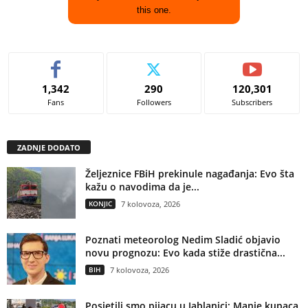
this one.
1,342
290
120,301
Fans
Followers
Subscribers
ZADNJE DODATO
Željeznice FBiH prekinule nagađanja: Evo šta
kažu o navodima da je...
KONJIC
7 kolovoza, 2026
Poznati meteorolog Nedim Sladić objavio
novu prognozu: Evo kada stiže drastična...
BIH
7 kolovoza, 2026
Posjetili smo pijacu u Jablanici: Manje kupaca