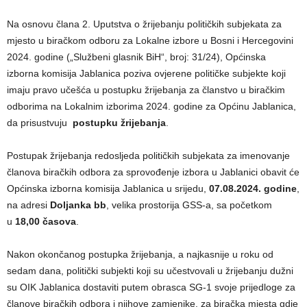
Na osnovu člana 2. Uputstva o žrijebanju političkih subjekata za
mjesto u biračkom odboru za Lokalne izbore u Bosni i Hercegovini
2024. godine („Službeni glasnik BiH“, broj: 31/24), Općinska
izborna komisija Jablanica poziva ovjerene političke subjekte koji
imaju pravo učešća u postupku žrijebanja za članstvo u biračkim
odborima na Lokalnim izborima 2024. godine za Općinu Jablanica,
da prisustvuju
postupku žrijebanja
.
Postupak žrijebanja redosljeda političkih subjekata za imenovanje
članova biračkih odbora za sprovođenje izbora u Jablanici obavit će
Općinska izborna komisija Jablanica u srijedu,
07.08.2024. godine
,
na adresi
Doljanka bb
, velika prostorija GSS-a, sa početkom
u
18,00 časova
.
Nakon okončanog postupka žrijebanja, a najkasnije u roku od
sedam dana, politički subjekti koji su učestvovali u žrijebanju dužni
su OIK Jablanica dostaviti putem obrasca SG-1 svoje prijedloge za
članove biračkih odbora i njihove zamjenike, za biračka mjesta gdje