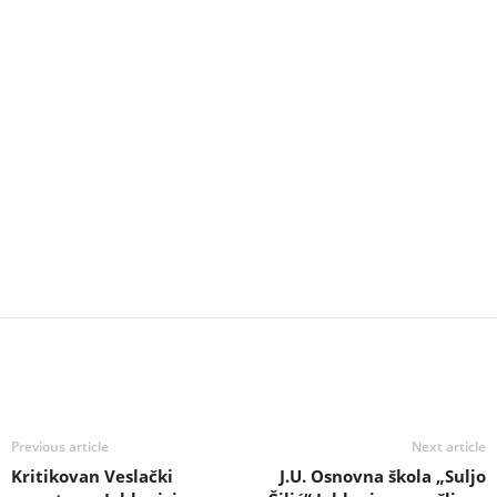
Previous article
Next article
Kritikovan Veslački
J.U. Osnovna škola „Suljo