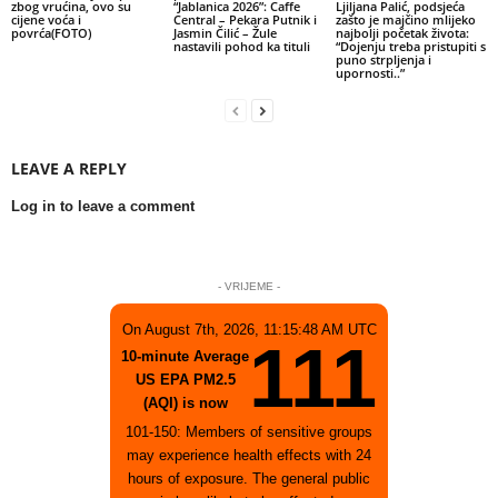
zbog vrućina, ovo su
“Jablanica 2026”: Caffe
Ljiljana Palić, podsjeća
cijene voća i
Central – Pekara Putnik i
zašto je majčino mlijeko
povrća(FOTO)
Jasmin Čilić – Žule
najbolji početak života:
nastavili pohod ka tituli
“Dojenju treba pristupiti s
puno strpljenja i
upornosti..”
LEAVE A REPLY
Log in to leave a comment
- VRIJEME -
On August 7th, 2026, 11:15:48 AM UTC
111
10-minute Average
US EPA PM2.5
(AQI) is now
101-150: Members of sensitive groups
may experience health effects with 24
hours of exposure. The general public