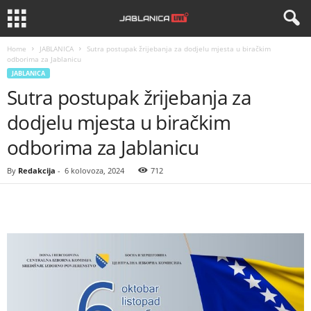
Home
JABLANICA
Sutra postupak žrijebanja za dodjelu mjesta u biračkim
odborima za Jablanicu
JABLANICA
Sutra postupak žrijebanja za
dodjelu mjesta u biračkim
odborima za Jablanicu
By
Redakcija
-
6 kolovoza, 2024
712