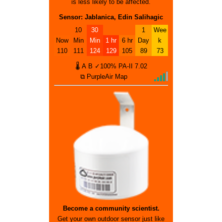
is less likely to be affected.
Sensor: Jablanica, Edin Salihagic
10
30
1
Wee
Now
Min
Min
1 hr
6 hr
Day
k
110
111
124
129
105
89
73
🌡
A
B
✓100%
PA-II
7.02
⧉ PurpleAir Map
Become a community scientist.
Get your own outdoor sensor just like