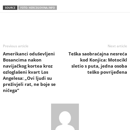
SOURCE
FOTO: HERCEGOVINA.INFO
Previous article
Next article
Amerikanci oduševljeni
Teška saobraćajna nesreća
Bosancima nakon
kod Konjica: Motocikl
navijačkog kortea kroz
sletio s puta, jedna osoba
ozloglašeni kvart Los
teško povrijeđena
Angelesa: „Ovi ljudi su
preživjeli rat, ne boje se
ničega“