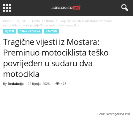
Home
VIJESTI
CRNA HRONIKA
Tragične vijesti iz Mostara: Preminuo
motociklista teško povrijeđen u sudaru dva motocikla
VIJESTI
CRNA HRONIKA
KANTON
Tragične vijesti iz Mostara:
Preminuo motociklista teško
povrijeđen u sudaru dva
motocikla
By
Redakcija
-
22 lipnja, 2026
473
Foto: Hercegovina.info