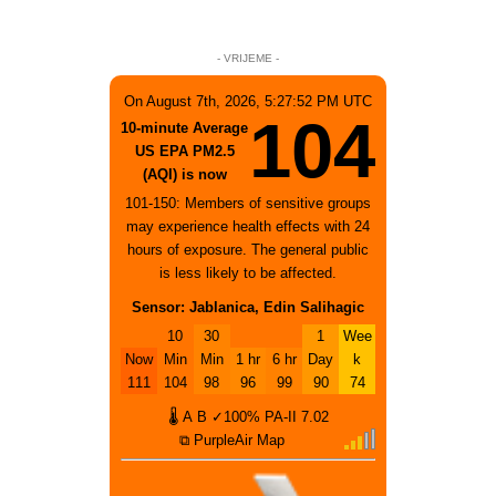
- VRIJEME -
On August 7th, 2026, 5:27:52 PM UTC
104
10-minute Average
US EPA PM2.5
(AQI) is now
101-150: Members of sensitive groups
may experience health effects with 24
hours of exposure. The general public
is less likely to be affected.
Sensor: Jablanica, Edin Salihagic
10
30
1
Wee
Now
Min
Min
1 hr
6 hr
Day
k
111
104
98
96
99
90
74
🌡
A
B
✓100%
PA-II
7.02
⧉ PurpleAir Map