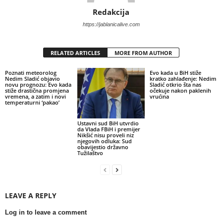
Redakcija
https://jablanicalive.com
RELATED ARTICLES
MORE FROM AUTHOR
Poznati meteorolog
Evo kada u BiH stiže
Nedim Sladić objavio
kratko zahlađenje: Nedim
novu prognozu: Evo kada
Sladić otkrio šta nas
stiže drastična promjena
očekuje nakon paklenih
vremena, a zatim i novi
vrućina
temperaturni ‘pakao’
Ustavni sud BiH utvrdio
da Vlada FBiH i premijer
Nikšić nisu proveli niz
njegovih odluka: Sud
obavijestio državno
Tužilaštvo
LEAVE A REPLY
Log in to leave a comment