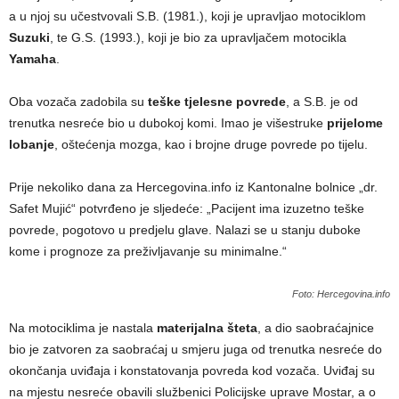
a u njoj su učestvovali S.B. (1981.), koji je upravljao motociklom
Suzuki
, te G.S. (1993.), koji je bio za upravljačem motocikla
Yamaha
.
Oba vozača zadobila su
teške tjelesne povrede
, a S.B. je od
trenutka nesreće bio u dubokoj komi. Imao je višestruke
prijelome
lobanje
, oštećenja mozga, kao i brojne druge povrede po tijelu.
Prije nekoliko dana za Hercegovina.info iz Kantonalne bolnice „dr.
Safet Mujić“ potvrđeno je sljedeće: „Pacijent ima izuzetno teške
povrede, pogotovo u predjelu glave. Nalazi se u stanju duboke
kome i prognoze za preživljavanje su minimalne.“
Foto: Hercegovina.info
Na motociklima je nastala
materijalna šteta
, a dio saobraćajnice
bio je zatvoren za saobraćaj u smjeru juga od trenutka nesreće do
okončanja uviđaja i konstatovanja povreda kod vozača. Uviđaj su
na mjestu nesreće obavili službenici Policijske uprave Mostar, a o