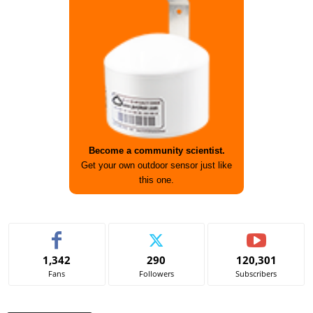
Become a community scientist.
Get your own outdoor sensor just like
this one.
1,342
290
120,301
Fans
Followers
Subscribers