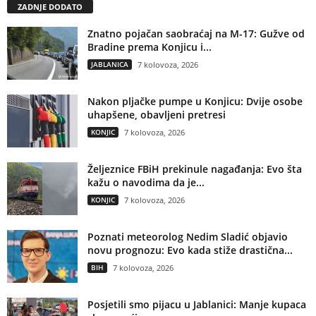
ZADNJE DODATO
Znatno pojačan saobraćaj na M-17: Gužve od
Bradine prema Konjicu i...
JABLANICA
7 kolovoza, 2026
Nakon pljačke pumpe u Konjicu: Dvije osobe
uhapšene, obavljeni pretresi
KONJIC
7 kolovoza, 2026
Željeznice FBiH prekinule nagađanja: Evo šta
kažu o navodima da je...
KONJIC
7 kolovoza, 2026
Poznati meteorolog Nedim Sladić objavio
novu prognozu: Evo kada stiže drastična...
BIH
7 kolovoza, 2026
Posjetili smo pijacu u Jablanici: Manje kupaca