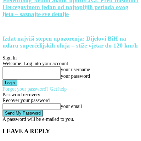
Meteorolog Nedim Sladić upozorava: Pred Bosnom i
Hercegovinom jedan od najtoplijih perioda ovog
ljeta – saznajte sve detalje
Izdat najviši stepen upozorenja: Dijelovi BiH na
udaru superćelijskih oluja – stiže vjetar do 120 km/h
Sign in
Welcome! Log into your account
your username
your password
Forgot your password? Get help
Password recovery
Recover your password
your email
A password will be e-mailed to you.
LEAVE A REPLY