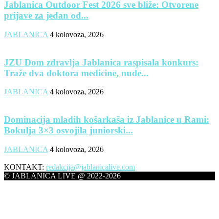
Jablanica Outdoor Fest 2026 sve bliže: Otvorene
prijave za jedan od...
JABLANICA
4 kolovoza, 2026
JZU Dom zdravlja Jablanica raspisala konkurs:
Traže dva doktora medicine, nude...
JABLANICA
4 kolovoza, 2026
Dominacija mladih košarkaša iz Jablanice u Rami:
Bokulja 3×3 osvojila juniorski...
JABLANICA
4 kolovoza, 2026
KONTAKT:
redakcija@jablanicalive.com
© JABLANICA LIVE @ 2022-2026