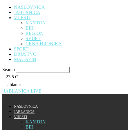
NASLOVNICA
JABLANICA
VIJESTI
KANTON
BIH
REGION
SVIJET
CRNA HRONIKA
SPORT
DRUŠTVO
MAGAZIN
Search
23.5
C
Jablanica
JABLANICA LIVE
NASLOVNICA
JABLANICA
VIJESTI
KANTON
BIH