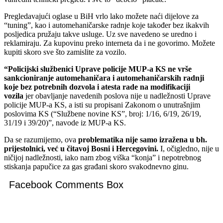
Pregledavajući oglase u BiH vrlo lako možete naći dijelove za
“tuning”, kao i automehaničarske radnje koje također bez ikakvih
posljedica pružaju takve usluge. Uz sve navedeno se uredno i
reklamiraju. Za kupovinu preko interneta da i ne govorimo. Možete
kupiti skoro sve što zamislite za vozilo.
“Policijski službenici Uprave policije MUP-a KS ne vrše
sankcioniranje automehaničara i automehaničarskih radnji
koje bez potrebnih dozvola i atesta rade na modifikaciji
vozila
jer obavljanje navedenih poslova nije u nadležnosti Uprave
policije MUP-a KS, a isti su propisani Zakonom o unutrašnjim
poslovima KS (“Službene novine KS”, broj: 1/16, 6/19, 26/19,
31/19 i 39/20)”, navode iz MUP-a KS.
Da se razumijemo, ova
problematika nije samo izražena u bh.
prijestolnici, već u čitavoj Bosni i Hercegovini.
I, očigledno, nije u
ničijoj nadležnosti, iako nam zbog viška “konja” i nepotrebnog
stiskanja papučice za gas građani skoro svakodnevno ginu.
Facebook Comments Box