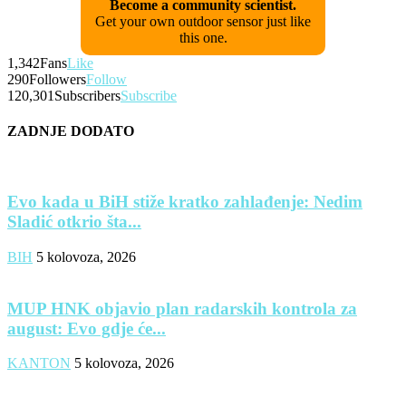
Become a community scientist.
Get your own outdoor sensor just like
this one.
1,342
Fans
Like
290
Followers
Follow
120,301
Subscribers
Subscribe
ZADNJE DODATO
Evo kada u BiH stiže kratko zahlađenje: Nedim
Sladić otkrio šta...
BIH
5 kolovoza, 2026
MUP HNK objavio plan radarskih kontrola za
august: Evo gdje će...
KANTON
5 kolovoza, 2026