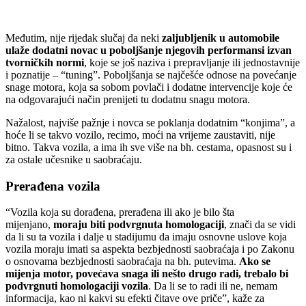
Međutim, nije rijedak slučaj da neki
zaljubljenik u automobile
ulaže dodatni novac u poboljšanje njegovih performansi izvan
tvorničkih normi
, koje se još naziva i prepravljanje ili jednostavnije
i poznatije – “tuning”. Poboljšanja se najčešće odnose na povećanje
snage motora, koja sa sobom povlači i dodatne intervencije koje će
na odgovarajući način prenijeti tu dodatnu snagu motora.
Nažalost, najviše pažnje i novca se poklanja dodatnim “konjima”, a
hoće li se takvo vozilo, recimo, moći na vrijeme zaustaviti, nije
bitno. Takva vozila, a ima ih sve više na bh. cestama, opasnost su i
za ostale učesnike u saobraćaju.
Prerađena vozila
“Vozila koja su dorađena, prerađena ili ako je bilo šta
mijenjano,
moraju biti podvrgnuta homologaciji
, znači da se vidi
da li su ta vozila i dalje u stadijumu da imaju osnovne uslove koja
vozila moraju imati sa aspekta bezbjednosti saobraćaja i po Zakonu
o osnovama bezbjednosti saobraćaja na bh. putevima.
Ako se
mijenja motor, povećava snaga ili nešto drugo radi, trebalo bi
podvrgnuti homologaciji vozila
. Da li se to radi ili ne, nemam
informacija, kao ni kakvi su efekti čitave ove priče”, kaže za