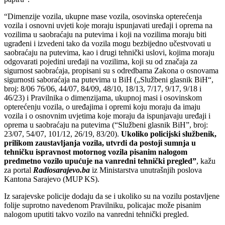
“Dimenzije vozila, ukupne mase vozila, osovinska opterećenja
vozila i osnovni uvjeti koje moraju ispunjavati uređaji i oprema na
vozilima u saobraćaju na putevima i koji na vozilima moraju biti
ugrađeni i izvedeni tako da vozila mogu bezbijedno učestvovati u
saobraćaju na putevima, kao i drugi tehnički uslovi, kojima moraju
odgovarati pojedini uređaji na vozilima, koji su od značaja za
sigurnost saobraćaja, propisani su s odredbama Zakona o osnovama
sigurnosti saboraćaja na putevima u BiH („Službeni glasnik BiH“,
broj: 8/06 76/06, 44/07, 84/09, 48/10, 18/13, 7/17, 9/17, 9/18 i
46/23) i Pravilnika o dimenzijama, ukupnoj masi i osovinskom
opterećenju vozila, o uređajima i opremi koju moraju da imaju
vozila i o osnovnim uvjetima koje moraju da ispunjavaju uređaji i
oprema u saobraćaju na putevima (“Službeni glasnik BiH”, broj:
23/07, 54/07, 101/12, 26/19, 83/20).
Ukoliko policijski službenik,
prilikom zaustavljanja vozila, utvrdi da postoji sumnja u
tehničku ispravnost motornog vozila pisanim nalogom
predmetno vozilo upućuje na vanredni tehnički pregled”
, kažu
za portal
Radiosarajevo.ba
iz Ministarstva unutrašnjih poslova
Kantona Sarajevo (MUP KS).
Iz sarajevske policije dodaju da se i ukoliko su na vozilu postavljene
folije suprotno navedenom Pravilniku, policajac može pisanim
nalogom uputiti takvo vozilo na vanredni tehnički pregled.