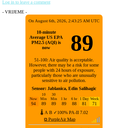
Log in to leave a comment
- VRIJEME -
On August 6th, 2026, 2:43:25 AM UTC
10-minute
89
Average US EPA
PM2.5 (AQI) is
now
51-100: Air quality is acceptable.
However, there may be a risk for some
people with 24 hours of exposure,
particularly those who are unusually
sensitive to air pollution.
Sensor: Jablanica, Edin Salihagic
10
30
Now
Min
Min
1 hr
6 hr
1 Day
Week
94
89
89
89
88
81
71
🌡
A
B
✓100%
PA-II
7.02
⧉ PurpleAir Map