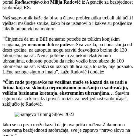
portal
Radiosarajevo.ba
Milija Radović
iz Agencije za bezbjednost
saobraćaja RS.
Naš sagovornik kaže da bi se u čitavu problematiku trebali uključiti i
vještaci mašinske struke, kako bi se ustanovilo i kakve su posljedice
takvih prepravki na motoru.
“Činjenica da mi u BiH nemamo potrebe za tolikim konjskim
snagama, jer
nemamo dobre puteve
. Sva vozila, pa i ona starija od
deset godina, na autoputu mogu razviti dozvoljeno brzinu do 130
kilometara na sat. Nema potrebe ni za nekim ekstremnim
ubrzanjima, odnosno potrebu da neko vozilo brzo ubrza do 100
kilometara na sat. Kakvi su razlozi tih lica koja to rade, nije poznato.
Lične razloge sigurno imaju”, kaže Radović i dodaje:
“Čim rade prepravke na vozilima može se kazati da se radi o
licima koja su sklonija nepropisnom ponašanju u saobraćaju,
velikim brzinama kretanja, ekstremnim ubrzanjima…
Sasvim
sigurno da su kao takvi povećan rizik za bezbjednost saobraćaja”,
zaključio je Radović.
Iako se na prvu može kazati da je ova priča uređena Zakonom o
osnovama bezbjednosti saobraćaja, sve je zapravo “mrtvo slovo na
papiru”.