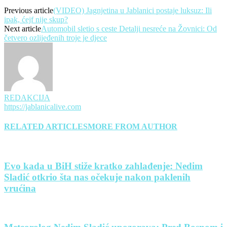
Previous article
(VIDEO) Jagnjetina u Jablanici postaje luksuz: Ili
ipak, ćejf nije skup?
Next article
Automobil sletio s ceste Detalji nesreće na Žovnici: Od
četvero ozlijeđenih troje je djece
REDAKCIJA
https://jablanicalive.com
RELATED ARTICLES
MORE FROM AUTHOR
Evo kada u BiH stiže kratko zahlađenje: Nedim
Sladić otkrio šta nas očekuje nakon paklenih
vrućina