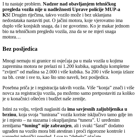
I tu nastaje problem.
Nadzor nad obavljanjem tehničkog
pregleda vozila nije u nadležnosti Uprave policije MUP-a
KS!
Drugim riječima, takvo vozilo može i bez uklanjana
nedostataka nastaviti put. O jačini motora, koje vjerovatno ima
duplo više konjskih snaga, da i ne govorimo. Ko je makar jednom
bio na tehničkom pregledu vozila, zna da se ne mjeri snaga
motora…
Bez posljedica
Mnogi nemaju ni granice ni osjećaja pa u mala vozila u kojima
zapremina motora ne prelazi ni 1.200 kubika, ugrađuju kompletne
“zvijeri” od mašina sa 2.000 i više kubika. Sa 200 i više konja izlaze
na bh. ceste i sve to, kao što smo naveli, bez posljedica.
Posebna priča je i registracija takvih vozila. Više “konja” znači i više
novca za registraciju vozila, pa možemo samo pretpostaviti za koliko
je u konačnici oštećen i budžet naše zemlje.
Istini za volju, vrijedi naglasiti da
ima savjesnih zaljubljenika u
brzinu
, koja svoja “tunirana” vozila koriste isključivo tamo gdje im
je i mjesto – na stazama i okupljanjima “tunera”. U uređenim
zemljama
“tuning” nije zabranjen
, ali i svaki “šaraf” dodatno
ugrađen na vozilo mora biti atestiran i proći rigorozne kontrole i
vanredni tehnički pregled. I sve to “debelo” plaćate.