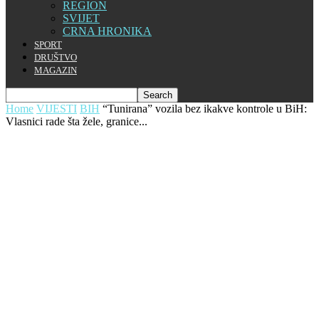
REGION
SVIJET
CRNA HRONIKA
SPORT
DRUŠTVO
MAGAZIN
Home
VIJESTI
BIH
“Tunirana” vozila bez ikakve kontrole u BiH:
Vlasnici rade šta žele, granice...