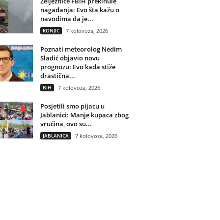
Željeznice FBiH prekinule
nagađanja: Evo šta kažu o
navodima da je...
KONJIC
7 kolovoza, 2026
Poznati meteorolog Nedim
Sladić objavio novu
prognozu: Evo kada stiže
drastična...
BIH
7 kolovoza, 2026
Posjetili smo pijacu u
Jablanici: Manje kupaca zbog
vrućina, ovo su...
JABLANICA
7 kolovoza, 2026