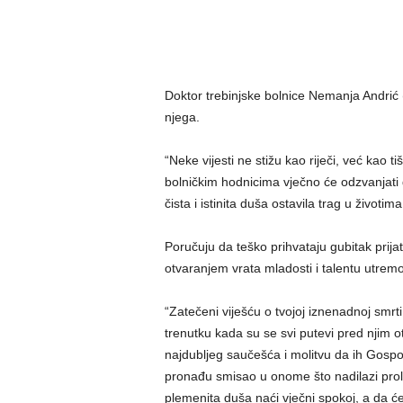
Doktor trebinjske bolnice Nemanja Andrić 
njega.
“Neke vijesti ne stižu kao riječi, već kao t
bolničkim hodnicima vječno će odzvanjati d
čista i istinita duša ostavila trag u životim
Poručuju da teško prihvataju gubitak prijat
otvaranjem vrata mladosti i talentu utrem
“Zatečeni viješću o tvojoj iznenadnoj smrti
trenutku kada su se svi putevi pred njim otv
najdubljeg saučešća i molitvu da ih Gosp
pronađu smisao u onome što nadilazi pro
plemenita duša naći vječni spokoj, a da ć