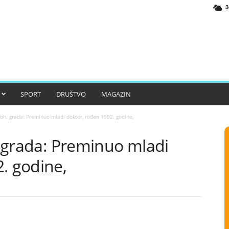
3
SPORT
DRUŠTVO
MAGAZIN
z bh. grada: Preminuo mladi doktor, rođen 1992. godine,
h. grada: Preminuo mladi
. godine,