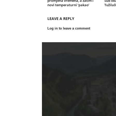
promjena vremena, a zatim i
Sud oba
novi temperaturni ‘pakao’
Tužilaš
LEAVE A REPLY
Log in to leave a comment