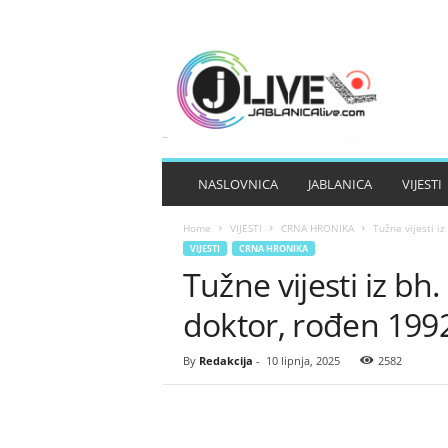
J
A
B
L
A
N
I
NASLOVNICA
JABLANICA
VIJESTI
C
A
Home
VIJESTI
CRNA HRONIKA
Tužne vijesti i
L
VIJESTI
CRNA HRONIKA
I
Tužne vijesti iz b
V
E
doktor, rođen 1992
By
Redakcija
-
10 lipnja, 2025
2582