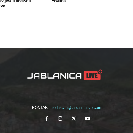
vijestio državno
vrućina
tvo
KONTAKT:
redakcija@jablanicalive.com