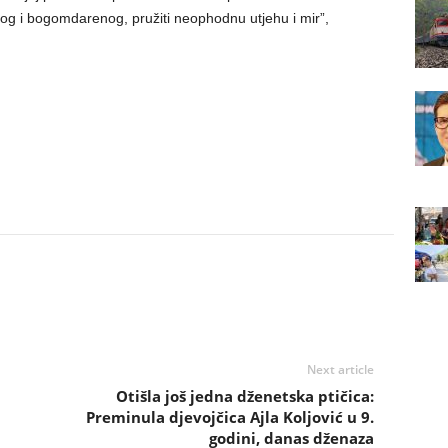
dskog i bogomdarenog, pružiti neophodnu utjehu i mir”,
Next article
Otišla još jedna dženetska ptičica:
Preminula djevojčica Ajla Koljović u 9.
godini, danas dženaza