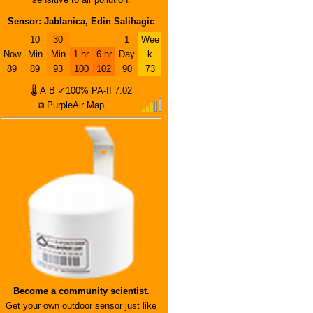
Sensor: Jablanica, Edin Salihagic
10
30
1
Wee
Now
Min
Min
1 hr
6 hr
Day
k
89
89
93
100
102
90
73
🌡
A
B
✓100%
PA-II
7.02
⧉ PurpleAir Map
Become a community scientist.
Get your own outdoor sensor just like