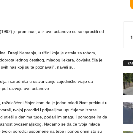
(1992) je preminuo, a iz ove ustanove su se oprostili od
1
išina. Dragi Nemanja, u tišini koja je ostala za tobom,
obrota jednog čestitog, mladog ljekara, čovjeka čija je
ZA
a svih nas koji su te poznavali”, naveli su.
elja i saradnika u ostvarivanju zajedničke vizije da
o put razvoju ove ustanove.
, ražalošćeni činjenicom da je jedan mladi život prekinut u
arali, tvojoj porodici i prijateljima upućujemo izraze
od utješi u danima tuge, podari im snagu i pomogne im da
laznost ovozemaljskog. Nadamo se da će tvoja mlada
e tvojoj porodici uspomene na tebe i ponos onim što su