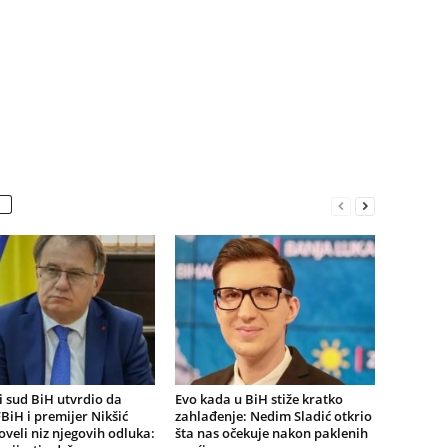
 sud BiH utvrdio da
Evo kada u BiH stiže kratko
BiH i premijer Nikšić
zahlađenje: Nedim Sladić otkrio
oveli niz njegovih odluka:
šta nas očekuje nakon paklenih