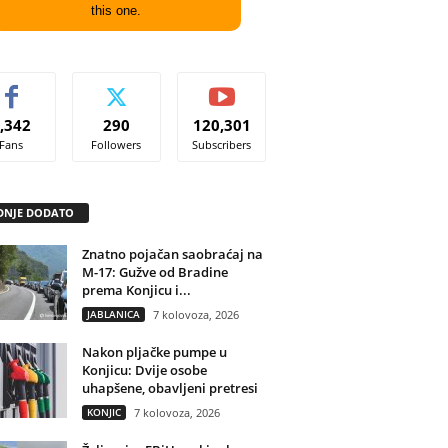
this one.
,342
290
120,301
Fans
Followers
Subscribers
DNJE DODATO
Znatno pojačan saobraćaj na
M-17: Gužve od Bradine
prema Konjicu i...
JABLANICA
7 kolovoza, 2026
Nakon pljačke pumpe u
Konjicu: Dvije osobe
uhapšene, obavljeni pretresi
KONJIC
7 kolovoza, 2026