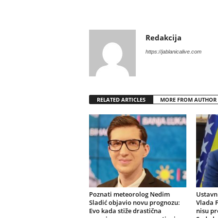
Redakcija
https://jablanicalive.com
RELATED ARTICLES
MORE FROM AUTHOR
Poznati meteorolog Nedim
Ustavni
Sladić objavio novu prognozu:
Vlada F
Evo kada stiže drastična
nisu pr