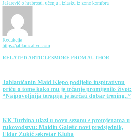
Jašarević o hrabrosti, učenju i izlasku iz zone komfora
Redakcija
https://jablanicalive.com
RELATED ARTICLES
MORE FROM AUTHOR
Jablaničanin Maid Klepo podijelio inspirativnu
priču o tome kako mu je trčanje promijenilo život:
“Najpovoljnija terapija je istrčati dobar trening..”
KK Turbina ulazi u novu sezonu s promjenama u
rukovodstvu: Maidin Galešić novi predsjednik,
Eldar Zukić sekretar Kluba