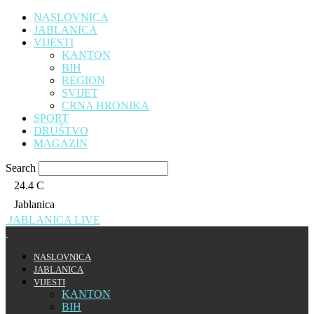
NASLOVNICA
JABLANICA
VIJESTI
KANTON
BIH
REGION
SVIJET
CRNA HRONIKA
SPORT
DRUŠTVO
MAGAZIN
Search
24.4
C
Jablanica
JABLANICA LIVE
NASLOVNICA
JABLANICA
VIJESTI
KANTON
BIH