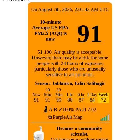
On August 7th, 2026, 2:01:42 AM UTC
10-minute
91
Average US EPA
PM2.5 (AQI) is
now
51-100: Air quality is acceptable.
However, there may be a risk for some
people with 24 hours of exposure,
particularly those who are unusually
sensitive to air pollution.
Sensor: Jablanica, Edin Salihagic
10
30
Now
Min
Min
1 hr
6 hr
1 Day
Week
91
91
90
88
87
84
72
🌡
A
B
✓100%
PA-II
7.02
⧉ PurpleAir Map
Become a community
scientist.
Get your own outdoor sensor