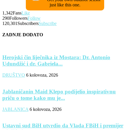
just like this one.
1,342
Fans
Like
290
Followers
Follow
120,301
Subscribers
Subscribe
ZADNJE DODATO
Herojski čin liječnika iz Mostara: Dr. Antonio
Udundžić i dr. Gabriela...
DRUŠTVO
6 kolovoza, 2026
Jablaničanin Maid Klepo podijelio inspirativnu
priču o tome kako mu je...
JABLANICA
6 kolovoza, 2026
Ustavni sud BiH utvrdio da Vlada FBiH i premijer