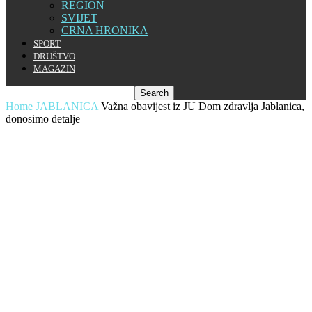
REGION
SVIJET
CRNA HRONIKA
SPORT
DRUŠTVO
MAGAZIN
Home
JABLANICA
Važna obavijest iz JU Dom zdravlja Jablanica,
donosimo detalje