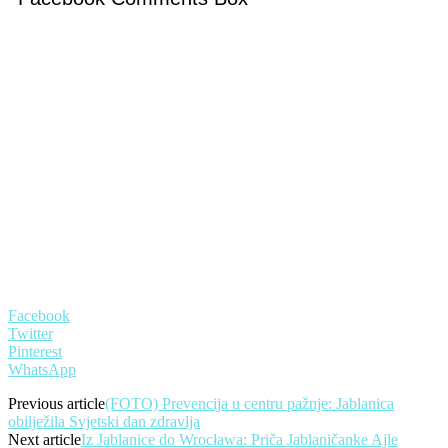
Facebook
Twitter
Pinterest
WhatsApp
Previous article
(FOTO) Prevencija u centru pažnje: Jablanica
obilježila Svjetski dan zdravlja
Next article
Iz Jablanice do Wrocława: Priča Jablaničanke Ajle