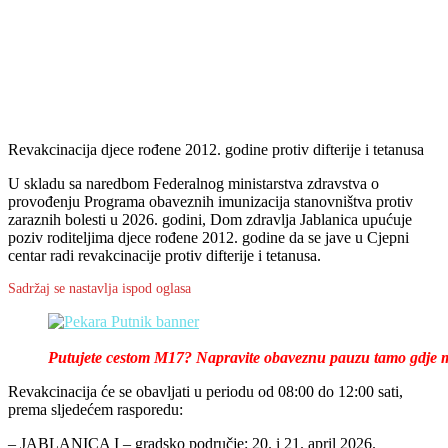
Revakcinacija djece rođene 2012. godine protiv difterije i tetanusa
U skladu sa naredbom Federalnog ministarstva zdravstva o
provođenju Programa obaveznih imunizacija stanovništva protiv
zaraznih bolesti u 2026. godini, Dom zdravlja Jablanica upućuje
poziv roditeljima djece rođene 2012. godine da se jave u Cjepni
centar radi revakcinacije protiv difterije i tetanusa.
Sadržaj se nastavlja ispod oglasa
Putujete cestom M17? Napravite obaveznu pauzu tamo gdje mi
Revakcinacija će se obavljati u periodu od 08:00 do 12:00 sati,
prema sljedećem rasporedu:
– JABLANICA I – gradsko područje: 20. i 21. april 2026.