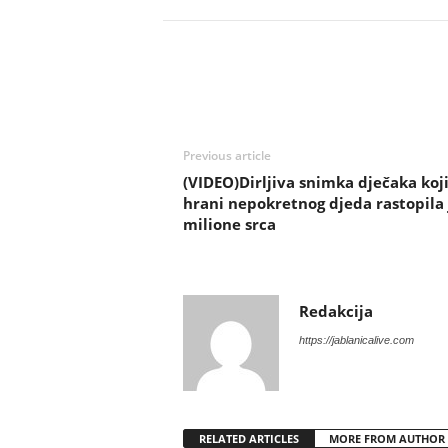
Previous article
(VIDEO)Dirljiva snimka dječaka koj
hrani nepokretnog djeda rastopila 
milione srca
Redakcija
https://jablanicalive.com
RELATED ARTICLES
MORE FROM AUTHOR