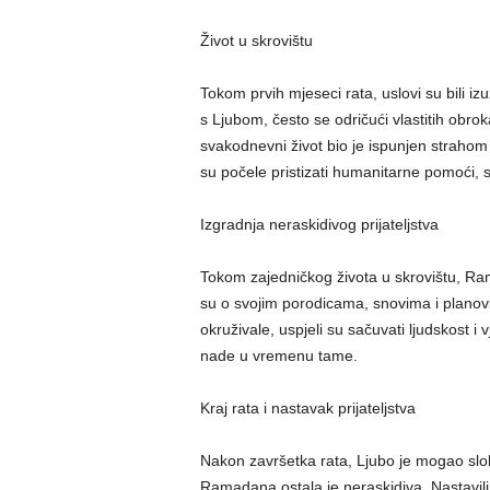
Život u skrovištu
Tokom prvih mjeseci rata, uslovi su bili i
s Ljubom, često se odričući vlastitih obrok
svakodnevni život bio je ispunjen strahom 
su počele pristizati humanitarne pomoći, sit
Izgradnja neraskidivog prijateljstva
Tokom zajedničkog života u skrovištu, Ram
su o svojim porodicama, snovima i planov
okruživale, uspjeli su sačuvati ljudskost i v
nade u vremenu tame.
Kraj rata i nastavak prijateljstva
Nakon završetka rata, Ljubo je mogao slo
Ramadana ostala je neraskidiva. Nastavili s