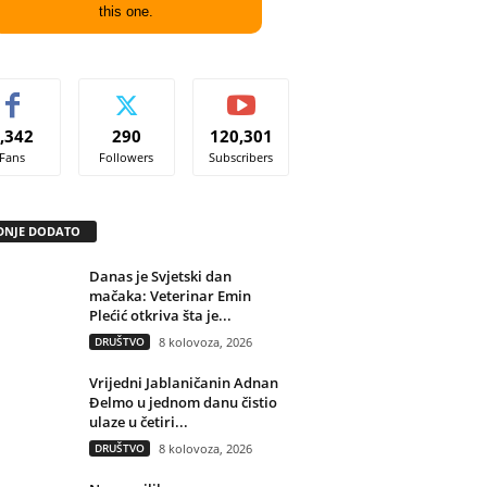
this one.
,342
290
120,301
Fans
Followers
Subscribers
DNJE DODATO
Danas je Svjetski dan
mačaka: Veterinar Emin
Plećić otkriva šta je...
DRUŠTVO
8 kolovoza, 2026
Vrijedni Jablaničanin Adnan
Đelmo u jednom danu čistio
ulaze u četiri...
DRUŠTVO
8 kolovoza, 2026