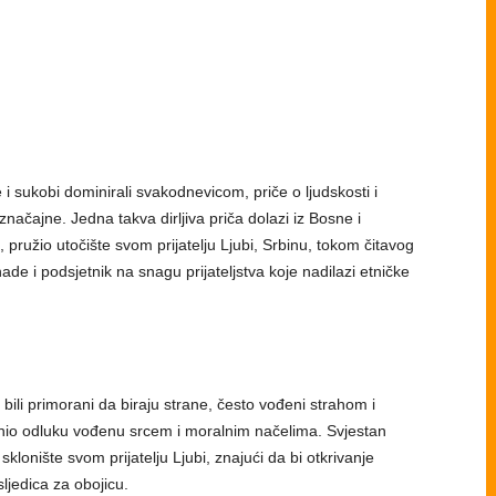
 sukobi dominirali svakodnevicom, priče o ljudskosti i
o značajne. Jedna takva dirljiva priča dolazi iz Bosne i
ružio utočište svom prijatelju Ljubi, Srbinu, tokom čitavog
nade i podsjetnik na snagu prijateljstva koje nadilazi etničke
ili primorani da biraju strane, često vođeni strahom i
io odluku vođenu srcem i moralnim načelima. Svjestan
 sklonište svom prijatelju Ljubi, znajući da bi otkrivanje
ljedica za obojicu.