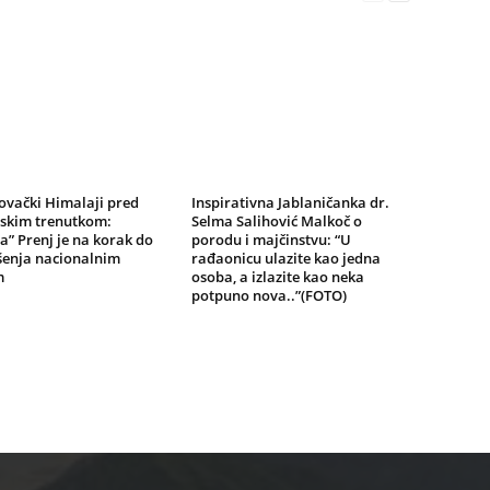
ovački Himalaji pred
Inspirativna Jablaničanka dr.
jskim trenutkom:
Selma Salihović Malkoč o
a” Prenj je na korak do
porodu i majčinstvu: “U
šenja nacionalnim
rađaonicu ulazite kao jedna
m
osoba, a izlazite kao neka
potpuno nova..”(FOTO)