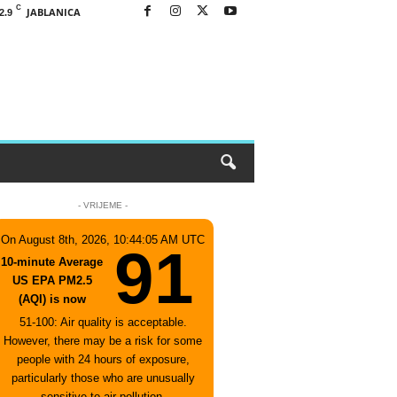
C
JABLANICA
2.9
- VRIJEME -
On August 8th, 2026, 10:44:05 AM UTC
91
10-minute Average
US EPA PM2.5
(AQI) is now
51-100: Air quality is acceptable.
However, there may be a risk for some
people with 24 hours of exposure,
particularly those who are unusually
sensitive to air pollution.