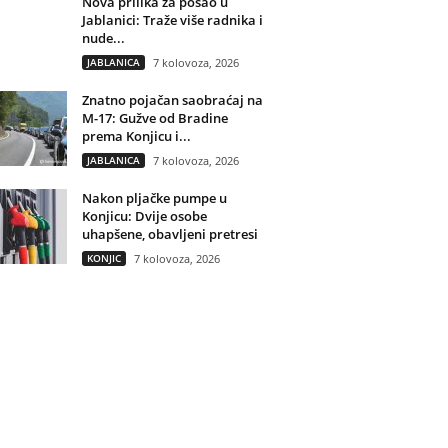
Nova prilika za posao u
Jablanici: Traže više radnika i
nude...
JABLANICA
7 kolovoza, 2026
Znatno pojačan saobraćaj na
M-17: Gužve od Bradine
prema Konjicu i...
JABLANICA
7 kolovoza, 2026
Nakon pljačke pumpe u
Konjicu: Dvije osobe
uhapšene, obavljeni pretresi
KONJIC
7 kolovoza, 2026