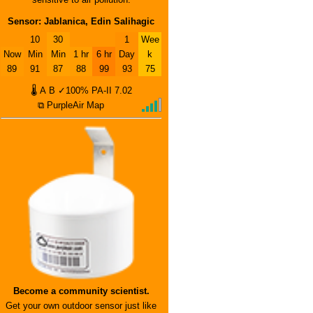
Sensor: Jablanica, Edin Salihagic
10
30
1
Wee
Now
Min
Min
1 hr
6 hr
Day
k
89
91
87
88
99
93
75
🌡
A
B
✓100%
PA-II
7.02
⧉ PurpleAir Map
Become a community scientist.
Get your own outdoor sensor just like