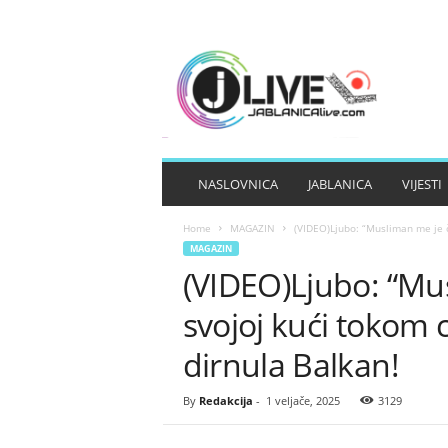
J
A
B
L
A
N
I
NASLOVNICA
JABLANICA
VIJESTI
C
A
Home
MAGAZIN
(VIDEO)Ljubo: “Musliman me je ču
L
MAGAZIN
I
(VIDEO)Ljubo: “Mu
V
E
svojoj kući tokom ci
dirnula Balkan!
By
Redakcija
-
1 veljače, 2025
3129