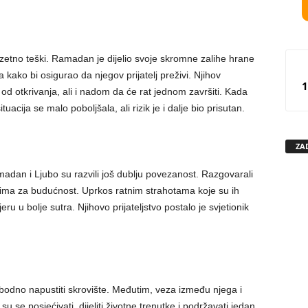
zuzetno teški. Ramadan je dijelio svoje skromne zalihe hrane
a kako bi osigurao da njegov prijatelj preživi. Njihov
1
od otkrivanja, ali i nadom da će rat jednom završiti. Kada
uacija se malo poboljšala, ali rizik je i dalje bio prisutan.
ZA
adan i Ljubo su razvili još dublju povezanost. Razgovarali
ima za budućnost. Uprkos ratnim strahotama koje su ih
jeru u bolje sutra. Njihovo prijateljstvo postalo je svjetionik
bodno napustiti skrovište. Međutim, veza između njega i
u se posjećivati, dijeliti životne trenutke i podržavati jedan