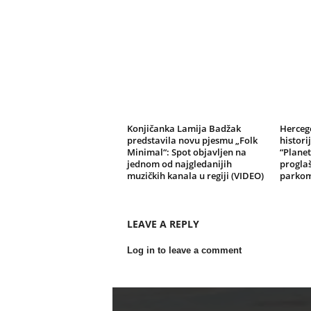
Konjičanka Lamija Badžak
Herceg
predstavila novu pjesmu „Folk
histori
Minimal“: Spot objavljen na
“Planet
jednom od najgledanijih
progla
muzičkih kanala u regiji (VIDEO)
parko
LEAVE A REPLY
Log in to leave a comment