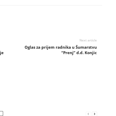
Next article
i
Oglas za prijem radnika u Šumarstvu
je
“Prenj” d.d. Konjic