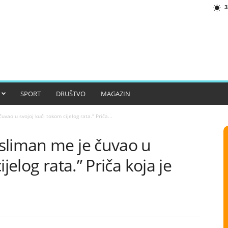
3
SPORT
DRUŠTVO
MAGAZIN
vao u svojoj kući tokom cijelog rata.” Priča...
sliman me je čuvao u
jelog rata.” Priča koja je