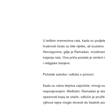
U teškim vremenima rata, kada su podjele i
hrabrosti često su bile rijetke, ali izuzetn
Hercegovine, gdje je Ramadan, musliman, p
trajanja rata. Ova priča postala je simbol 
i religijske barijere.
Početak sukoba i odluka o pomoći.
Kada su ratna dejstva započela, mnogi su b
nepovjerenjem. Međutim, Ramadan je don
opasnosti kojoj se izlaže, odlučio je pružiti
njihove tajne moglo dovesti do fatalnih pos