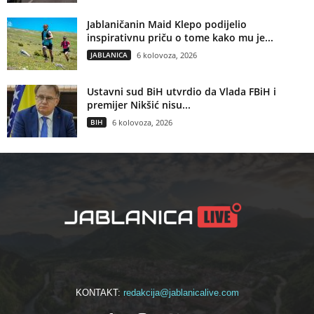
Jablaničanin Maid Klepo podijelio
inspirativnu priču o tome kako mu je...
JABLANICA
6 kolovoza, 2026
Ustavni sud BiH utvrdio da Vlada FBiH i
premijer Nikšić nisu...
BIH
6 kolovoza, 2026
KONTAKT:
redakcija@jablanicalive.com