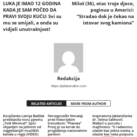
LUKA JE IMAO 12 GODINA
Miloš (36), otac troje djece,
KADA JE SAM POČEO DA
poginuo u Americi:
PRAVI SVOJU KUĆU: Svi su
“Stradao dok je čekao na
mu se smijali, a onda su
istovar svog kamiona”
vidjeli unutrašnjost!
Redakcija
https://jablanicalive.com
RELATED ARTICLES
MORE FROM AUTHOR
Konjičanka Lamija Badžak
Hercegovački Himalaji
Inspirativna Jablaničanka
predstavila novu pjesmu
pred historijskim
dr. Selma Salihović
„Folk Minimal“: Spot
trenutkom: “Planeta”
Malkoč o porodu i
objavljen na jednom od
Prenj je na korak do
majčinstvu: “U rađaonicu
najgledanijih muzičkih
proglašenja nacionalnim
ulazite kao jedna osoba, a
kanala u regiji (VIDEO)
parkom
izlazite kao neka potpuno