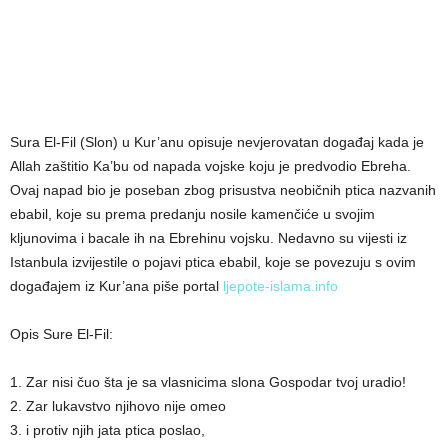
Sura El-Fil (Slon) u Kur’anu opisuje nevjerovatan događaj kada je
Allah zaštitio Ka’bu od napada vojske koju je predvodio Ebreha.
Ovaj napad bio je poseban zbog prisustva neobičnih ptica nazvanih
ebabil, koje su prema predanju nosile kamenčiće u svojim
kljunovima i bacale ih na Ebrehinu vojsku. Nedavno su vijesti iz
Istanbula izvijestile o pojavi ptica ebabil, koje se povezuju s ovim
događajem iz Kur’ana piše portal
ljepote-islama.info
Opis Sure El-Fil:
1. Zar nisi čuo šta je sa vlasnicima slona Gospodar tvoj uradio!
2. Zar lukavstvo njihovo nije omeo
3. i protiv njih jata ptica poslao,