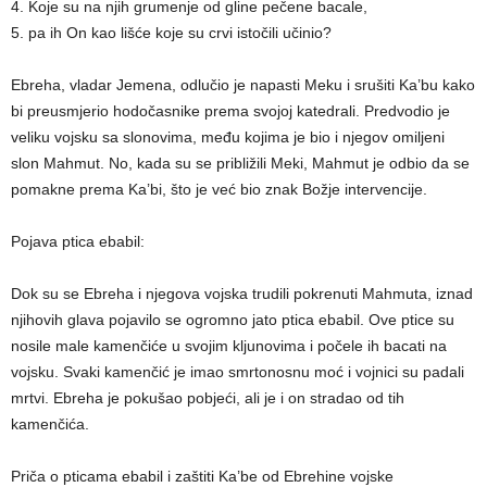
4. Koje su na njih grumenje od gline pečene bacale,
5. pa ih On kao lišće koje su crvi istočili učinio?
Ebreha, vladar Jemena, odlučio je napasti Meku i srušiti Ka’bu kako
bi preusmjerio hodočasnike prema svojoj katedrali. Predvodio je
veliku vojsku sa slonovima, među kojima je bio i njegov omiljeni
slon Mahmut. No, kada su se približili Meki, Mahmut je odbio da se
pomakne prema Ka’bi, što je već bio znak Božje intervencije.
Pojava ptica ebabil:
Dok su se Ebreha i njegova vojska trudili pokrenuti Mahmuta, iznad
njihovih glava pojavilo se ogromno jato ptica ebabil. Ove ptice su
nosile male kamenčiće u svojim kljunovima i počele ih bacati na
vojsku. Svaki kamenčić je imao smrtonosnu moć i vojnici su padali
mrtvi. Ebreha je pokušao pobjeći, ali je i on stradao od tih
kamenčića.
Priča o pticama ebabil i zaštiti Ka’be od Ebrehine vojske