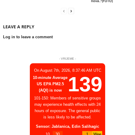
nova..”(FOTO)
LEAVE A REPLY
Log in to leave a comment
- VRIJEME -
On August 7th, 2026, 8:37:46 AM UTC
139
10-minute Average
US EPA PM2.5
(AQI) is now
101-150: Members of sensitive groups
may experience health effects with 24
hours of exposure. The general public
is less likely to be affected.
Sensor: Jablanica, Edin Salihagic
10
30
1
Wee