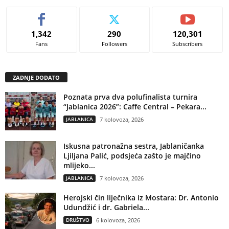
1,342
290
120,301
Fans
Followers
Subscribers
ZADNJE DODATO
Poznata prva dva polufinalista turnira
“Jablanica 2026”: Caffe Central – Pekara...
JABLANICA
7 kolovoza, 2026
Iskusna patronažna sestra, Jablaničanka
Ljiljana Palić, podsjeća zašto je majčino
mlijeko...
JABLANICA
7 kolovoza, 2026
Herojski čin liječnika iz Mostara: Dr. Antonio
Udundžić i dr. Gabriela...
DRUŠTVO
6 kolovoza, 2026