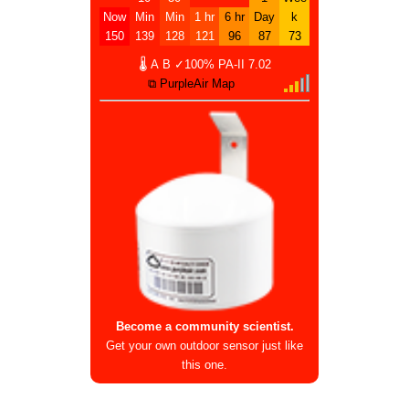
Now
Min
Min
1 hr
6 hr
Day
k
150
139
128
121
96
87
73
🌡
A
B
✓100%
PA-II
7.02
⧉ PurpleAir Map
Become a community scientist.
Get your own outdoor sensor just like
this one.