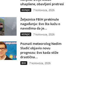
uhapšene, obavljeni pretresi
KONJIC
7 kolovoza, 2026
Željeznice FBiH prekinule
nagađanja: Evo šta kažu o
navodima da je...
KONJIC
7 kolovoza, 2026
Poznati meteorolog Nedim
Sladić objavio novu
prognozu: Evo kada stiže
drastična...
BIH
7 kolovoza, 2026