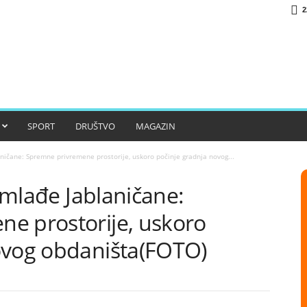
2
SPORT
DRUŠTVO
MAGAZIN
aničane: Spremne privremene prostorije, uskoro počinje gradnja novog...
ajmlađe Jablaničane:
e prostorije, uskoro
ovog obdaništa(FOTO)