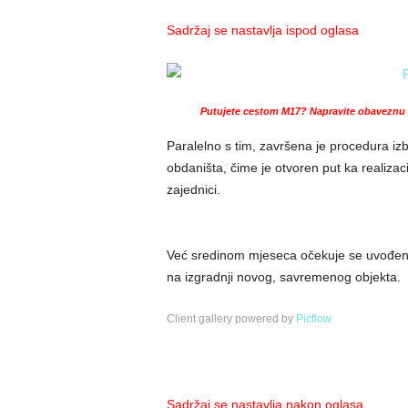
Sadržaj se nastavlja ispod oglasa
Putujete cestom M17? Napravite obaveznu p
Paralelno s tim, završena je procedura iz
obdaništa, čime je otvoren put ka realizaci
zajednici.
Već sredinom mjeseca očekuje se uvođenje
na izgradnji novog, savremenog objekta.
Client gallery powered by
Picflow
Sadržaj se nastavlja nakon oglasa