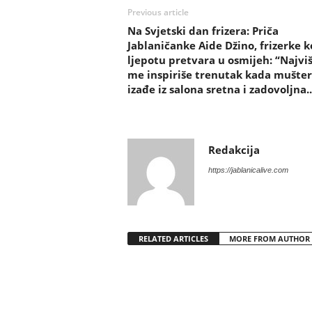
Previous article
Na Svjetski dan frizera: Priča
Jablaničanke Aide Džino, frizerke k
ljepotu pretvara u osmijeh: “Najvi
me inspiriše trenutak kada mušter
izađe iz salona sretna i zadovoljna..
Redakcija
https://jablanicalive.com
RELATED ARTICLES
MORE FROM AUTHOR