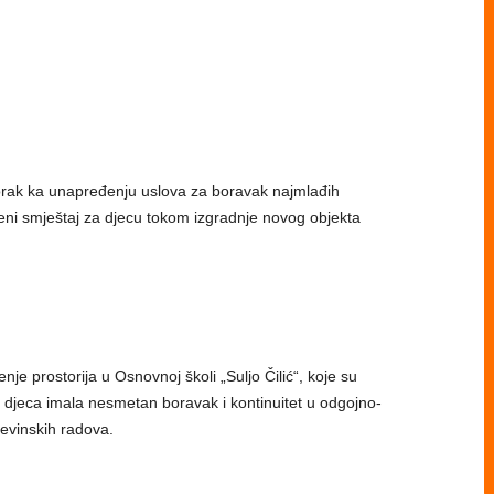
orak ka unapređenju uslova za boravak najmlađih
ni smještaj za djecu tokom izgradnje novog objekta
e prostorija u Osnovnoj školi „Suljo Čilić“, koje su
 djeca imala nesmetan boravak i kontinuitet u odgojno-
evinskih radova.