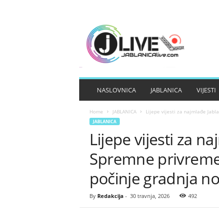
J
A
B
L
A
N
I
NASLOVNICA
JABLANICA
VIJESTI
C
A
Home
JABLANICA
Lijepe vijesti za najmlađe Jabl
L
JABLANICA
I
Lijepe vijesti za n
V
E
Spremne privremen
počinje gradnja n
By
Redakcija
-
30 travnja, 2026
492