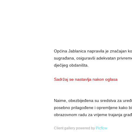
Općina Jablanica napravila je značajan k
sugrađana, osiguravši adekvatan privreme
dječijeg obdaništa.
Sadržaj se nastavlja nakon oglasa
Naime, obezbijeđena su sredstva za uređenj
posebno prilagođene i opremljene kako bi
obrazovnom radu za vrijeme trajanja građ
Client gallery powered by
Picflow