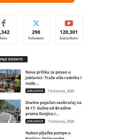
,342
290
120,301
Fans
Followers
Subscribers
DNJE DODATO
Nova prilika za posao u
Jablanici: Traže više radnika i
nude...
JABLANICA
7 kolovoza, 2026
Znatno pojačan saobraćaj na
M-17: Gužve od Bradine
prema Konjicu i...
JABLANICA
7 kolovoza, 2026
Nakon pljačke pumpe u
Konjicu: Dvije osobe