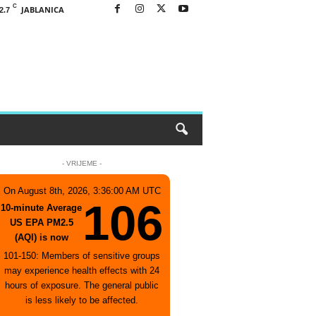
C
JABLANICA
2.7
- VRIJEME -
On August 8th, 2026, 3:36:00 AM UTC
106
10-minute Average
US EPA PM2.5
(AQI) is now
101-150: Members of sensitive groups
may experience health effects with 24
hours of exposure. The general public
is less likely to be affected.