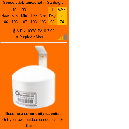
Sensor: Jablanica, Edin Salihagic
10
30
1
Wee
Now
Min
Min
1 hr
6 hr
Day
k
106
106
107
108
105
93
74
🌡
A
B
✓100%
PA-II
7.02
⧉ PurpleAir Map
Become a community scientist.
Get your own outdoor sensor just like
this one.