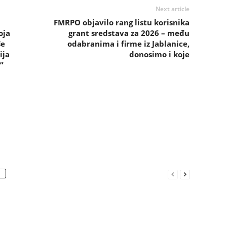
Next article
FMRPO objavilo rang listu korisnika
oja
grant sredstava za 2026 – među
še
odabranima i firme iz Jablanice,
ija
donosimo i koje
”