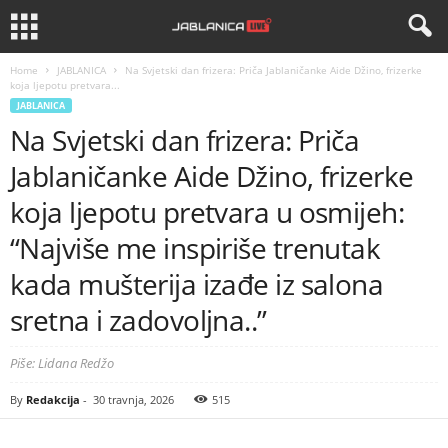
Home
JABLANICA
Na Svjetski dan frizera: Priča Jablaničanke Aide Džino, frizerke
koja ljepotu pretvara...
JABLANICA
Na Svjetski dan frizera: Priča
Jablaničanke Aide Džino, frizerke
koja ljepotu pretvara u osmijeh:
“Najviše me inspiriše trenutak
kada mušterija izađe iz salona
sretna i zadovoljna..”
Piše: Lidana Redžo
By
Redakcija
-
30 travnja, 2026
515