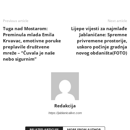
Previous article
Next article
Tuga nad Mostarom:
Lijepe vijesti za najmlađe
Preminula mlada Emila
Jablaničane: Spremne
Krvavac, emotivne poruke
privremene prostorije,
preplavile društvene
uskoro počinje gradnja
mreže – “Čuvala je naše
novog obdaništa(FOTO)
nebo sigurnim”
Redakcija
https://jablanicalive.com
RELATED ARTICLES
MORE FROM AUTHOR