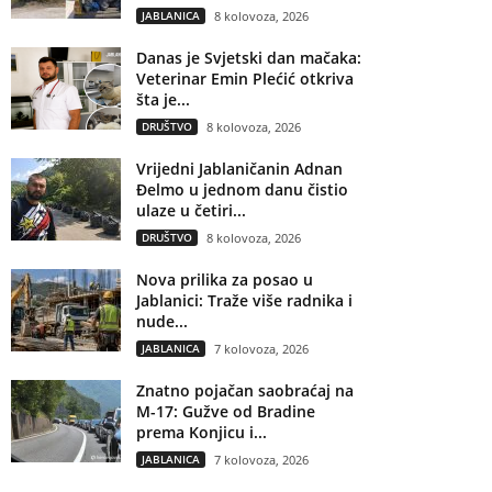
JABLANICA
8 kolovoza, 2026
Danas je Svjetski dan mačaka:
Veterinar Emin Plećić otkriva
šta je...
DRUŠTVO
8 kolovoza, 2026
Vrijedni Jablaničanin Adnan
Đelmo u jednom danu čistio
ulaze u četiri...
DRUŠTVO
8 kolovoza, 2026
Nova prilika za posao u
Jablanici: Traže više radnika i
nude...
JABLANICA
7 kolovoza, 2026
Znatno pojačan saobraćaj na
M-17: Gužve od Bradine
prema Konjicu i...
JABLANICA
7 kolovoza, 2026