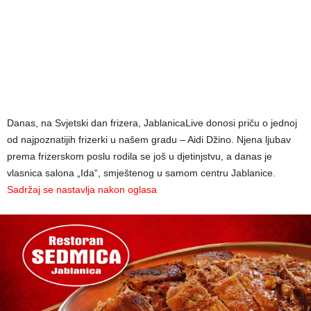
Danas, na Svjetski dan frizera, JablanicaLive donosi priču o jednoj
od najpoznatijih frizerki u našem gradu – Aidi Džino. Njena ljubav
prema frizerskom poslu rodila se još u djetinjstvu, a danas je
vlasnica salona „Ida“, smještenog u samom centru Jablanice.
Sadržaj se nastavlja nakon oglasa