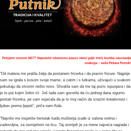
Putujete cestom M17? Napravite obaveznu pauzu tamo gdje miris bureka zaustavlja
svakoga – vaša Pekara Putnik!
“Od malena me pratila želja da postanem frizerka i da pravim frizure. Najprije
sam se igrala s kosom svoje mame, a zatim i s lutkama, uživajući u svakom
pokušaju da stvorim nešto novo. Shvatila sam da me taj poziv ispunjava i da
je to put kojim želim ići. Još tada sam govorila da ću jednog dana sigurno
postati frizerka, jer sam osjećala da je to moj način da izrazim kreativnost i
ljubav prema ljepoti”, priča nam Aida.
“Najviše me inspiriše trenutak kada mušterija izađe iz salona sretna i
zadovoljna, sa osmijehom na licu. Taj osmijeh je za mene najveća nagrada i