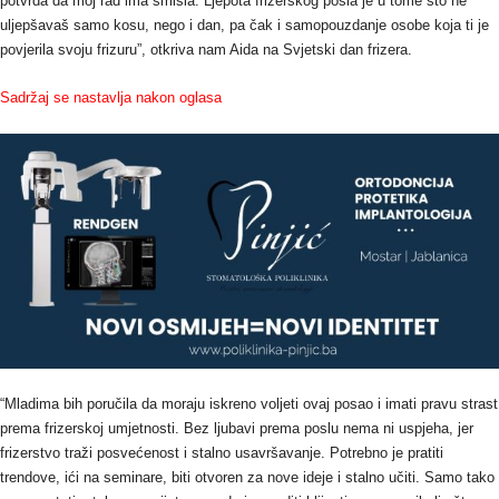
potvrda da moj rad ima smisla. Ljepota frizerskog posla je u tome što ne
uljepšavaš samo kosu, nego i dan, pa čak i samopouzdanje osobe koja ti je
povjerila svoju frizuru”, otkriva nam Aida na Svjetski dan frizera.
Sadržaj se nastavlja nakon oglasa
“Mladima bih poručila da moraju iskreno voljeti ovaj posao i imati pravu strast
prema frizerskoj umjetnosti. Bez ljubavi prema poslu nema ni uspjeha, jer
frizerstvo traži posvećenost i stalno usavršavanje. Potrebno je pratiti
trendove, ići na seminare, biti otvoren za nove ideje i stalno učiti. Samo tako