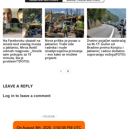
Na Facebooku ukazali na
Nova prilika za posao u
Znatno pojačan saobraćaj
smeće kod visećeg mosta
Jablanici: Traže više
na M-17: Gužve od
u Jablanici, Mirza Avdić
radnika i nude
Bradine prema Konjicu i
odmah reagovao: „Smeće
iznadprosječna primanja
Jablanici, radovi dodatno
sam pokupio za 15
– evo kako se možete
usporavaju vožnju(FOTO)
minuta, šta je
prijaviti
problem?“(FOTO)
LEAVE A REPLY
Log in to leave a comment
- VRIJEME -
On August 8th, 2026, 3:50:08 PM UTC