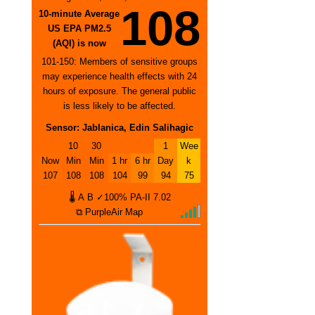
108
10-minute Average
US EPA PM2.5
(AQI) is now
101-150: Members of sensitive groups
may experience health effects with 24
hours of exposure. The general public
is less likely to be affected.
Sensor: Jablanica, Edin Salihagic
10
30
1
Wee
Now
Min
Min
1 hr
6 hr
Day
k
107
108
108
104
99
94
75
🌡
A
B
✓100%
PA-II
7.02
⧉ PurpleAir Map