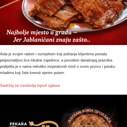
Aida je svojim radom i osmijehom koji poklanja klijentima postala
prepoznatljivo lice lokalne zajednice, a povodom današnjeg praznika
podijelila je s nama nekoliko inspirativnih misli o svom pozivu i poruku
mladima koji žele krenuti njenim putem.
Sadržaj se nastavlja ispod oglasa