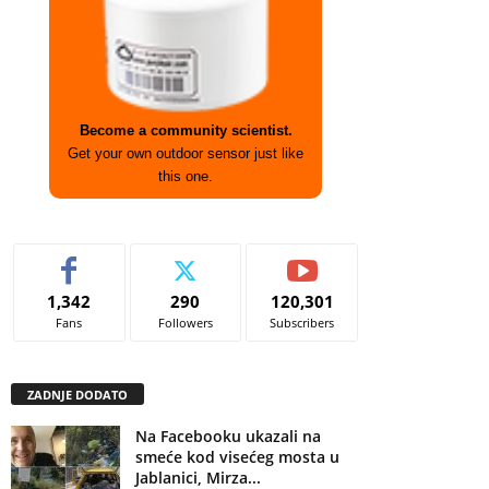
Become a community scientist.
Get your own outdoor sensor just like
this one.
1,342
290
120,301
Fans
Followers
Subscribers
ZADNJE DODATO
Na Facebooku ukazali na
smeće kod visećeg mosta u
Jablanici, Mirza...