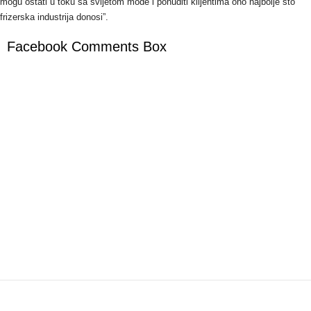
mogu ostati u toku sa svijetom mode i ponuditi klijentima ono najbolje što
frizerska industrija donosi”.
Facebook Comments Box