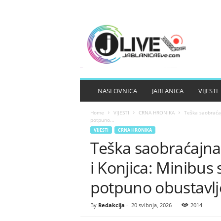
J
A
B
L
A
N
I
NASLOVNICA
JABLANICA
VIJESTI
C
A
Home
VIJESTI
CRNA HRONIKA
Teška saobraćaj
L
potpuno...
I
VIJESTI
CRNA HRONIKA
V
Teška saobraćajna
E
i Konjica: Minibus
potpuno obustavl
By
Redakcija
-
20 svibnja, 2026
2014