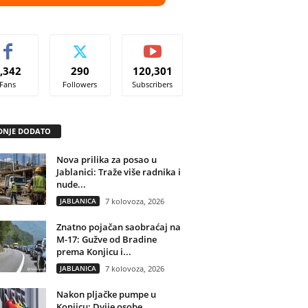
,342
290
120,301
Fans
Followers
Subscribers
DNJE DODATO
Nova prilika za posao u
Jablanici: Traže više radnika i
nude...
JABLANICA
7 kolovoza, 2026
Znatno pojačan saobraćaj na
M-17: Gužve od Bradine
prema Konjicu i...
JABLANICA
7 kolovoza, 2026
Nakon pljačke pumpe u
Konjicu: Dvije osobe