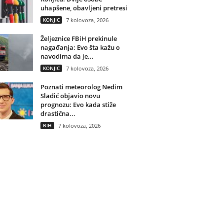
uhapšene, obavljeni pretresi
KONJIC
7 kolovoza, 2026
Željeznice FBiH prekinule
nagađanja: Evo šta kažu o
navodima da je...
KONJIC
7 kolovoza, 2026
Poznati meteorolog Nedim
Sladić objavio novu
prognozu: Evo kada stiže
drastična...
BIH
7 kolovoza, 2026