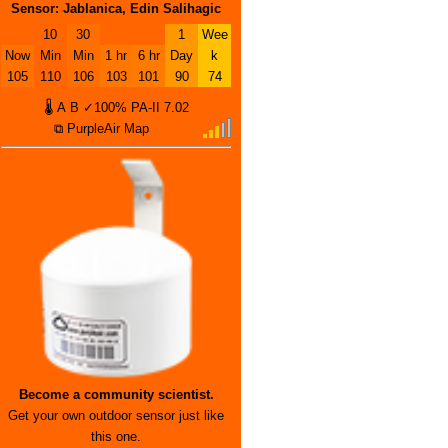
Sensor: Jablanica, Edin Salihagic
10
30
1
Wee
Now
Min
Min
1 hr
6 hr
Day
k
105
110
106
103
101
90
74
🌡
A
B
✓100%
PA-II
7.02
⧉ PurpleAir Map
Become a community scientist.
Get your own outdoor sensor just like
this one.