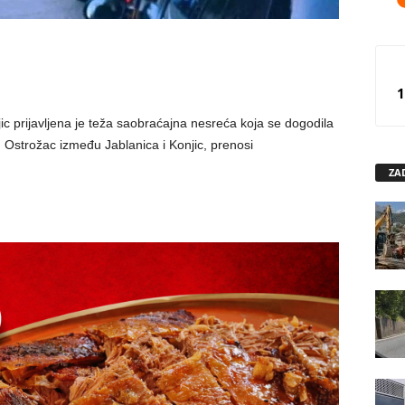
1
jic prijavljena je teža saobraćajna nesreća koja se dogodila
 Ostrožac između Jablanica i Konjic, prenosi
ZA