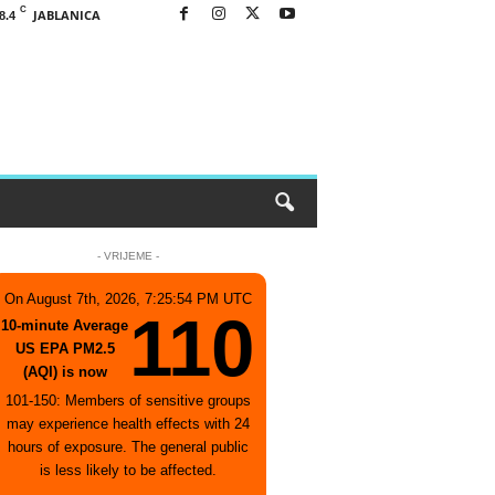
C
JABLANICA
8.4
- VRIJEME -
On August 7th, 2026, 7:25:54 PM UTC
110
10-minute Average
US EPA PM2.5
(AQI) is now
101-150: Members of sensitive groups
may experience health effects with 24
hours of exposure. The general public
is less likely to be affected.