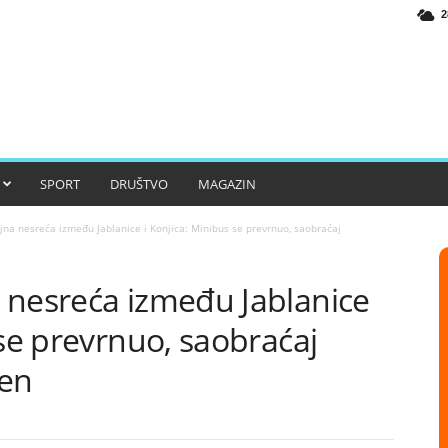
2
SPORT
DRUŠTVO
MAGAZIN
na nesreća između Jablanice i Konjica: Minibus se prevrnuo, saobraćaj
 nesreća između Jablanice
 se prevrnuo, saobraćaj
jen