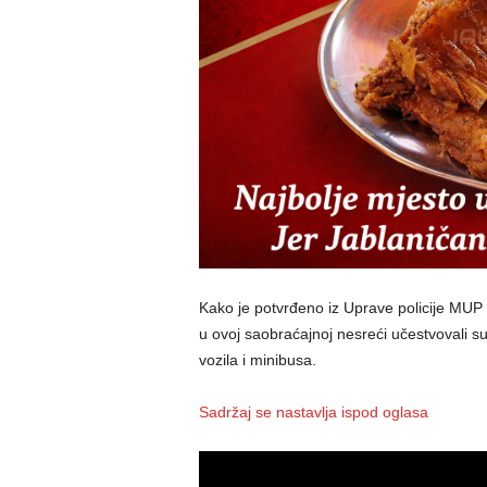
Kako je potvrđeno iz Uprave policije MU
u ovoj saobraćajnoj nesreći učestvovali s
vozila i minibusa.
Sadržaj se nastavlja ispod oglasa