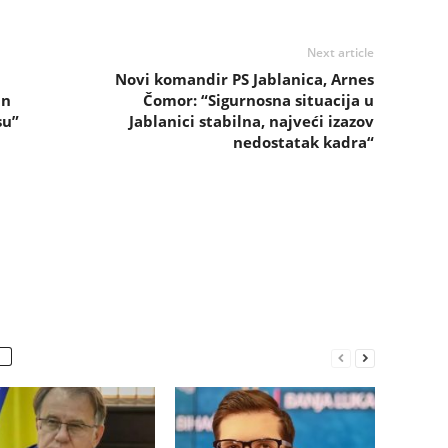
Next article
Novi komandir PS Jablanica, Arnes
an
Čomor: “Sigurnosna situacija u
su”
Jablanici stabilna, najveći izazov
nedostatak kadra“