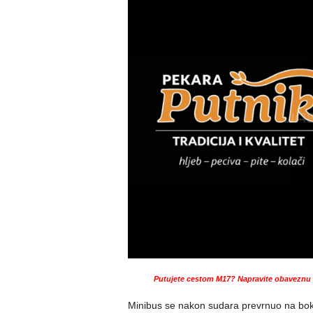
Putujete cestom M17? Napravite obaveznu p
Minibus se nakon sudara prevrnuo na bok i