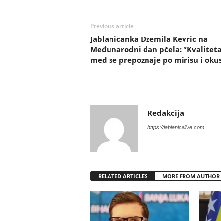
Previous article
Jablaničanka Džemila Kevrić na
Međunarodni dan pčela: “Kvalitet
med se prepoznaje po mirisu i oku
Redakcija
https://jablanicalive.com
RELATED ARTICLES
MORE FROM AUTHOR